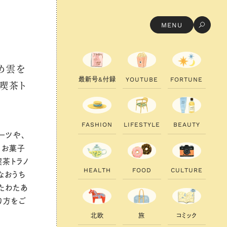
MENU
め雲を
最
新
号
&
付
録
Y
O
U
T
U
B
E
F
O
R
T
U
N
E
喫茶ト
F
A
S
H
I
O
N
L
I
F
E
S
T
Y
L
E
B
E
A
U
T
Y
ーツや、
うお菓子
喫茶トラノ
H
E
A
L
T
H
F
O
O
D
C
U
L
T
U
R
E
なおうち
たわたあ
り方をご
北
欧
旅
コ
ミ
ッ
ク