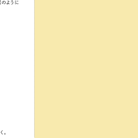
雲のように
く。