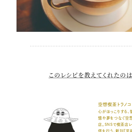
このレシピを教えてくれたの
空想喫茶トラノコ
心がほっこりする、
憶や夢をつなぐ空
店。SNSで喫茶店
信を行う。新刊『至