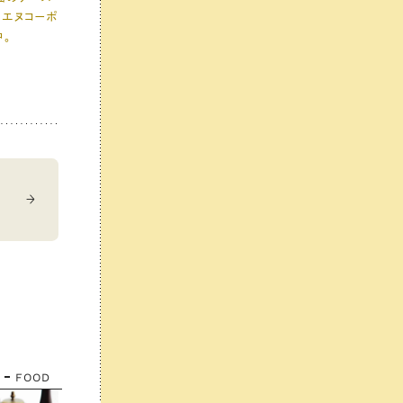
ィエヌコーポ
中。
FOOD