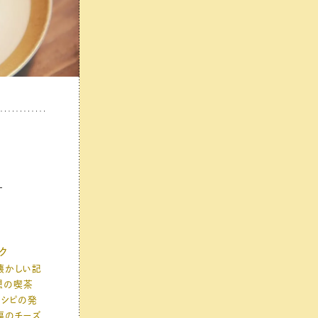
は
ク
懐かしい記
想の喫茶
レシピの発
福のチーズ