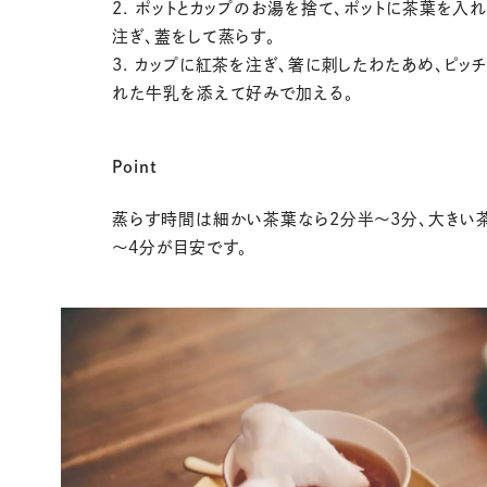
2. ポットとカップのお湯を捨て、ポットに茶葉を入
注ぎ、蓋をして蒸らす。
3. カップに紅茶を注ぎ、箸に刺したわたあめ、ピッ
れた牛乳を添えて好みで加える。
Point
蒸らす時間は細かい茶葉なら2分半～3分、大きい
～4分が目安です。