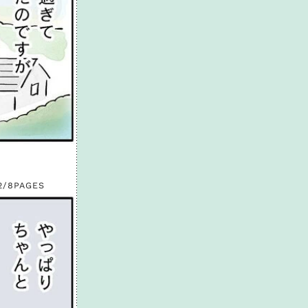
2/8
PAGES