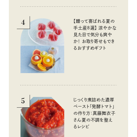
4
【贈って喜ばれる夏の
手土産８選】 涼やかな
見た目で気分も爽や
か！ お取り寄せもでき
るおすすめギフト
5
じっくり煮詰めた濃厚
ペースト「発酵トマト」
の作り方：真藤舞衣子
さん夏の不調を整え
るレシピ