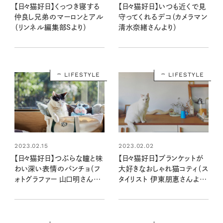
【日々猫好日】くっつき寝する
【日々猫好日】いつも近くで見
仲良し兄弟のマーロンとアル
守ってくれるデコ（カメラマン
（リンネル編集部Sより）
清水奈緒さんより）
LIFESTYLE
LIFESTYLE
2023.02.02
2023.02.15
【日々猫好日】ブランケットが
【日々猫好日】つぶらな瞳と味
大好きなおしゃれ猫コティ（ス
わい深い表情のパンチョ（フ
タイリスト 伊東朋惠さんよ
ォトグラファー 山口明さんよ
り）
り）