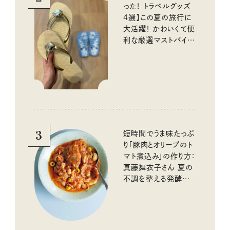
った！ トラベルグッズ
4選】この夏の旅行に
大活躍！ かわいくて便
利な厳選マストバイア
イテム
3
短時間でうま味たっぷ
り「豚肉とオリーブのト
マト煮込み」の作り方：
真藤舞衣子さん 夏の
不調を整える発酵レ
シピ