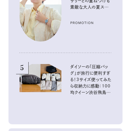
サリーとの重ねづけも
素敵な大人の夏スタイ
ル３選
PROMOTION
5
ダイソーの「圧縮バッ
グ」が旅行に便利すぎ
る！3サイズ使ってみた
ら収納力に感動：100
均クイーン渋谷飛鳥の
『本当にいいもの』第
10回③