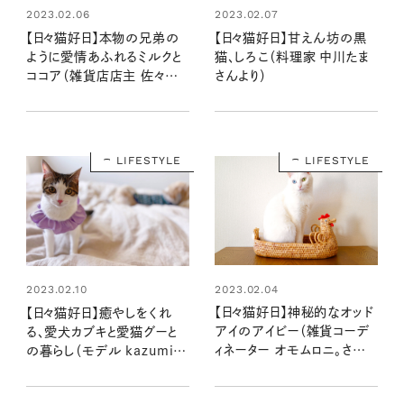
2023.02.06
2023.02.07
【日々猫好日】本物の兄弟の
【日々猫好日】甘えん坊の黒
ように愛情あふれるミルクと
猫、しろこ（料理家 中川たま
ココア（雑貨店店主 佐々木
さんより）
綾さんより）
LIFESTYLE
LIFESTYLE
2023.02.04
2023.02.10
【日々猫好日】神秘的なオッド
【日々猫好日】癒やしをくれ
アイのアイビー（雑貨コーデ
る、愛犬カブキと愛猫グーと
ィネーター オモムロニ。さんよ
の暮らし（モデル kazumiさ
り）
んより）