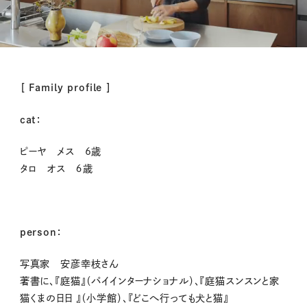
M
［ Family profile ］
u
t
cat：
e
ピーヤ メス 6
歳
タロ オス ６歳
person：
写真家 安彦幸枝さん
著書に、『庭猫』（パイインターナショナル）、『庭猫スンスンと家
猫くまの日日 』（小学館）、『どこへ行っても犬と猫』