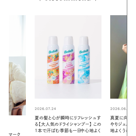
2026.06.01
2026.06.01
リフレッシュす
真夏に向けて、ハーブが香るひん
お出かけ前の
ンプー】 この
やりジェルと出合う。暑い季節に心
の一日。汗ば
一日中心地よく
地よくうるおう、軽やかなボディケ
に過ごす私