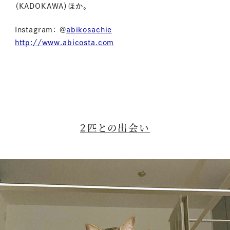
（KADOKAWA）ほか。
Instagram： ＠
abikosachie
http://www.abicosta.com
２匹との出会い