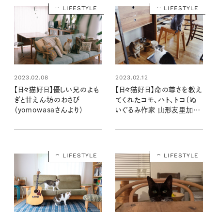
LIFESTYLE
LIFESTYLE
2023.02.08
2023.02.12
【日々猫好日】優しい兄のよも
【日々猫好日】命の尊さを教え
ぎと甘えん坊のわさび
てくれたコモ、ハト、トコ（ぬ
（yomowasaさんより）
いぐるみ作家 山形友里加さ
んより）
LIFESTYLE
LIFESTYLE