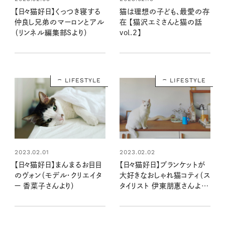
【日々猫好日】くっつき寝する
猫は理想の子ども、最愛の存
仲良し兄弟のマーロンとアル
在 【猫沢エミさんと猫の話
（リンネル編集部Sより）
vol.2】
LIFESTYLE
LIFESTYLE
2023.02.01
2023.02.02
【日々猫好日】まんまるお目目
【日々猫好日】ブランケットが
のヴォン（モデル・クリエイタ
大好きなおしゃれ猫コティ（ス
ー 香菜子さんより）
タイリスト 伊東朋惠さんよ
り）