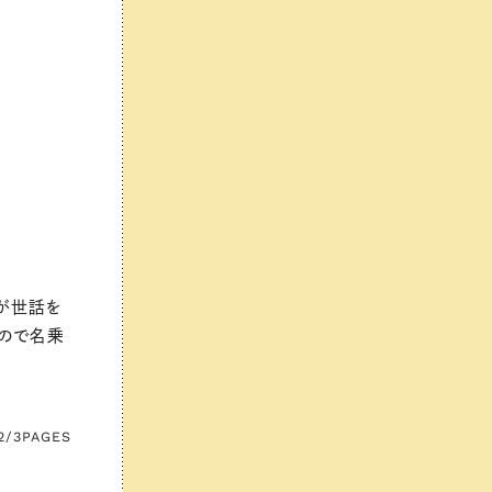
が世話を
ので名乗
2/3
PAGES