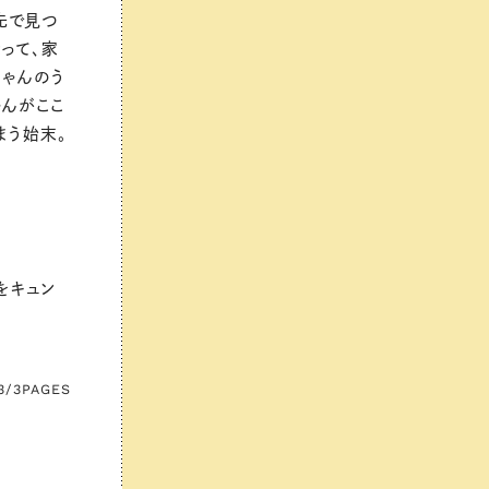
先で見つ
って、家
ちゃんのう
ゃんがここ
まう始末。
をキュン
3/3
PAGES