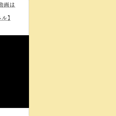
動画は
ネル】