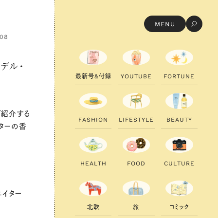
MENU
.08
デル・
最
新
号
&
付
録
Y
O
U
T
U
B
E
F
O
R
T
U
N
E
ご紹介する
F
A
S
H
I
O
N
L
I
F
E
S
T
Y
L
E
B
E
A
U
T
Y
ターの香
H
E
A
L
T
H
F
O
O
D
C
U
L
T
U
R
E
エイター
北
欧
旅
コ
ミ
ッ
ク