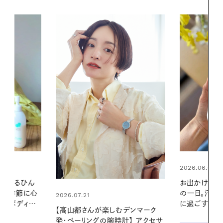
2026.06.01
2026.06.01
お出かけ前のひと手間で変わる、夏
暑い夏のナイ
の一日。汗ばむ季節を「ごきげん」
える夜の爽
に過ごす私の新習慣
デンマーク
PROMOTIO
クセサ