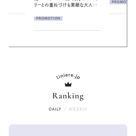
PROMOTION
素敵な大人の
Ranking
DAILY
/
WEEKLY