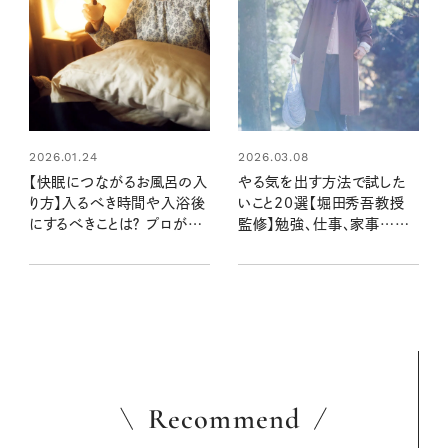
2026.01.24
2026.03.08
【快眠につながるお風呂の入
やる気を出す方法で試した
り方】入るべき時間や入浴後
いこと20選【堀田秀吾教授
にするべきことは？ プロが教
監修】勉強、仕事、家事…や
える「冬の入浴～入眠ルーテ
る気が出ない原因とモチベー
ィーン」
ションの上げ方
Recommend