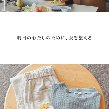
M
u
t
明日のわたしのために、服を整える
e