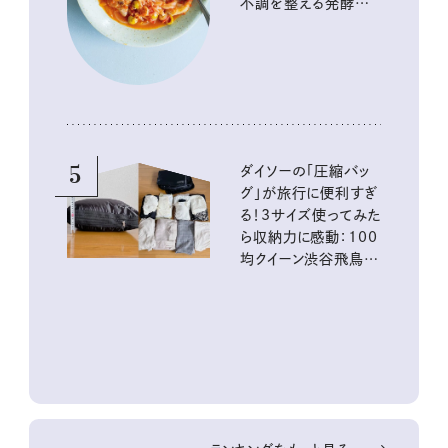
不調を整える発酵レ
シピ
5
ダイソーの「圧縮バッ
グ」が旅行に便利すぎ
る！3サイズ使ってみた
ら収納力に感動：100
均クイーン渋谷飛鳥の
『本当にいいもの』第
10回③