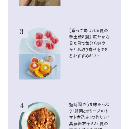
3
【贈って喜ばれる夏の
手土産８選】 涼やかな
見た目で気分も爽や
か！ お取り寄せもでき
るおすすめギフト
4
短時間でうま味たっぷ
り「豚肉とオリーブのト
マト煮込み」の作り方：
真藤舞衣子さん 夏の