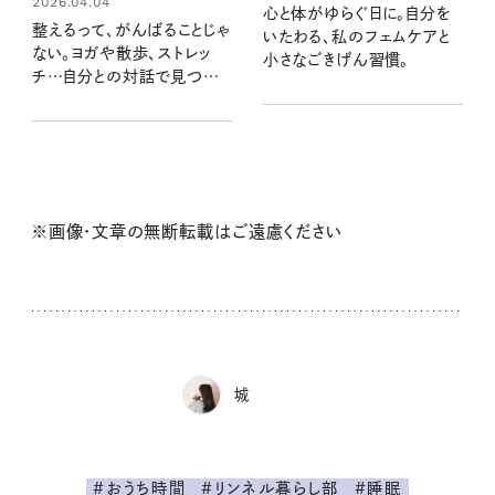
2026.04.04
心と体がゆらぐ日に。自分を
整えるって、がんばることじゃ
いたわる、私のフェムケアと
ない。ヨガや散歩、ストレッ
小さなごきげん習慣。
チ…自分との対話で見つけ
る、私の心と体との向き合い
方
※画像・文章の無断転載はご遠慮ください
城
#おうち時間
#リンネル暮らし部
#睡眠