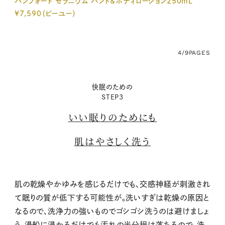
バンフォード ゼラニウム ハンド&ボディローション250mL
¥7,590（ビーユー）
4/9
PAGES
快眠のための
STEP3
いい眠りのためにも
肌はやさしく洗う
肌の乾燥やかゆみを感じるだけでも、交感神経が刺激され
て眠りの質が低下する可能性が。洗いすぎは乾燥の原因と
なるので、洗浄力の強いものでゴシゴシ洗うのは避けましょ
う。湯船に浸かるだけでも汚れの半分程は落ちるので、洗