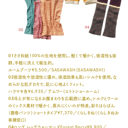
01
ささ和紙100%の生地を使用し、軽くて暖かく、吸湿性も抜
群。手軽に洗えて衛生的。
ルームブーツ¥5,500／SASAWASH（SASAWASHI）
02
吸湿性や放湿性に優れ、保湿効果も高いシルクを使用。な
めらかな肌ざわりで、肌に心地よくフィット。
ハラマキ各¥6,930／アムワー（ロトトショールーム）
03
冷えが気になるお腹まわりを広範囲に温め。シルクとウール
のミックス素材で暖かく、蒸れにくいのが特長。彩りはらぱん
（腹巻パンツ）ショートタイプ¥7,370／くらしきぬ（くらしきぬお
客様窓口）
04
ロング レッグウォーマーズForest Berry¥9,900／