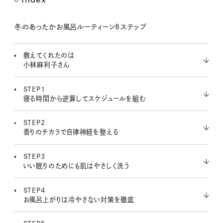
M
u
t
冬のあったかお風呂ルーティーン8ステップ
e
教えてくれたのは
小林麻利子さん
STEP1
寝る時間から逆算してスケジュールを組む
STEP2
香りのチカラで自律神経を整える
STEP3
いい眠りのためにも肌はやさしく洗う
STEP4
お風呂上がりは冷やさない対策を徹底