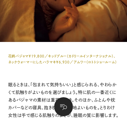
花柄パジャマ¥19,800／キッドブルー（カドリールインターナショナル）、
ネックウォーマーにしたハラマキ¥6,930／アムワー（ロトトショールーム）
眠るときは、「包まれて気持ちいい」と感じられる、やわらか
くて肌触りがよいものを選びましょう。特に肌の一番近くに
あるパジャマの素材は重視すべき。そのほか、ふとんや枕
カバーなどの寝具、抱き枕なども心地よいものを。とりわけ
女性は手で感じる肌触りのよさが、睡眠の質に影響します。