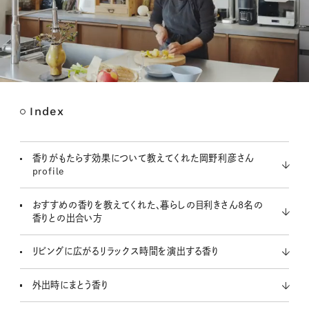
Index
M
u
t
香りがもたらす効果について教えてくれた岡野利彦さん
e
profile
おすすめの香りを教えてくれた、暮らしの目利きさん8名の
香りとの出合い方
リビングに広がるリラックス時間を演出する香り
外出時にまとう香り