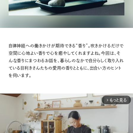
自律神経への働きかけが期待できる“香り”。吹きかけるだけで
空間に心地よい香りで心を癒やしてくれますよね。今回は、そ
んな香りにまつわるお話を、暮らしのなかで自分らしく取り入れ
ている目利きさんたちの愛用の香りとともに、出合い方のヒント
を伺います。
もっと見る
arrow_forward_ios