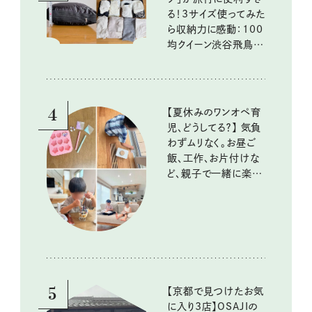
る！3サイズ使ってみた
ら収納力に感動：100
均クイーン渋谷飛鳥の
『本当にいいもの』第
10回③
4
【夏休みのワンオペ育
児、どうしてる？】 気負
わずムリなく。お昼ご
飯、工作、お片付けな
ど、親子で一緒に楽し
める工夫
5
【京都で見つけたお気
に入り3店】OSAJIの