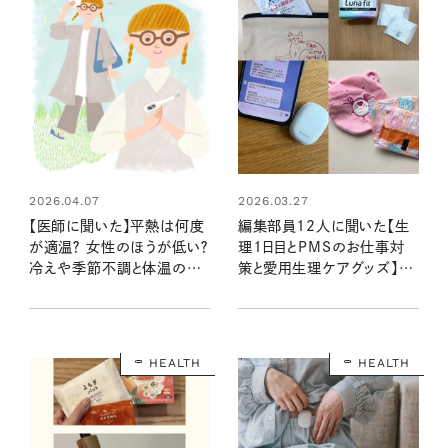
2026.04.07
2026.03.27
【医師に聞いた】平熱は何度
編集部員12人に聞いた【生
が適温？ 女性のほうが低い？
理1日目とPMSのお仕事対
冷えや季節不調と体温の密
策と愛用生理ケアグッズ】漏
接な関係とは
れ、痛み、だるさを逃がす対
処法、みんなはどうしてる？
HEALTH
HEALTH