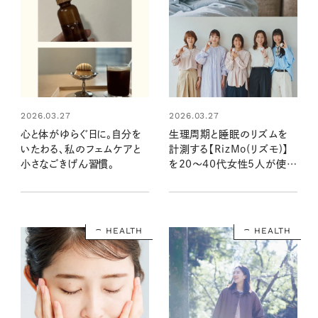
2026.03.27
2026.03.27
心と体がゆらぐ日に。自分を
生理周期と睡眠のリズムを
いたわる、私のフェムケアと
計測する【RizMo(リズモ)】
小さなごきげん習慣。
を20～40代女性5人が使っ
てみたら、QOLにこんな変化
が！
HEALTH
HEALTH