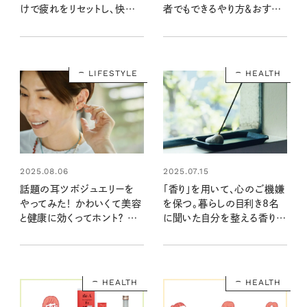
けで疲れをリセットし、快適＆
者でもできるやり方＆おすす
おしゃれに過ごせる大人の
め睡眠スイッチ術も
必需品は？
LIFESTYLE
HEALTH
2025.08.06
2025.07.15
話題の耳ツボジュエリーを
「香り」を用いて、心のご機嫌
やってみた！ かわいくて美容
を保つ。暮らしの目利き8名
と健康に効くってホント？ リフ
に聞いた自分を整える香りと
トアップから肩こり、腰痛まで
は？
幅広くケア
HEALTH
HEALTH