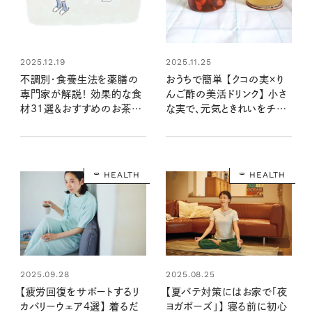
2025.12.19
2025.11.25
不調別・食養生法を薬膳の
おうちで簡単 【クコの実×り
専門家が解説！ 効果的な食
んご酢の美活ドリンク】 小さ
材31選＆おすすめのお茶や
な実で、元気ときれいをチャ
サプリメントも必見
ージ！
HEALTH
HEALTH
2025.09.28
2025.08.25
【疲労回復をサポートするリ
【夏バテ対策にはお家で「夜
カバリーウェア4選】 着るだ
ヨガポーズ」】 寝る前に初心