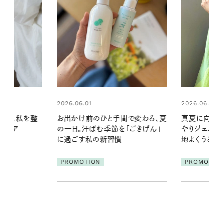
2026.06.01
間で変わる、夏
真夏に向けて、ハーブが香るひん
「ごきげん」
やりジェルと出合う。暑い季節に心
2026.07.21
地よくうるおう、軽やかなボディケ
【高山都さん
ア
発・ベーリングの
PROMOTION
リーとの重ね
夏スタイル３
PROMOTIO