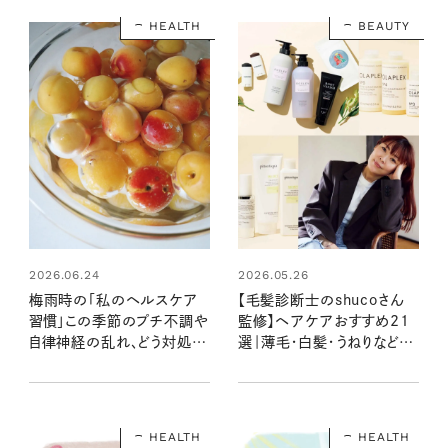
HEALTH
BEAUTY
2026.06.24
2026.05.26
梅雨時の「私のヘルスケア
【毛髪診断士のshucoさん
習慣」この季節のプチ不調や
監修】ヘアケアおすすめ21
自律神経の乱れ、どう対処す
選｜薄毛・白髪・うねりなど大
る？ #リンネル暮らし部の暮
人女性の髪悩み別対策も必
らしのアイデア
見！
HEALTH
HEALTH