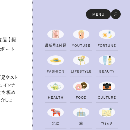
MENU
食品】編
最
新
号
&
付
録
Y
O
U
T
U
B
E
F
O
R
T
U
N
E
ポート
F
A
S
H
I
O
N
L
I
F
E
S
T
Y
L
E
B
E
A
U
T
Y
不足やスト
、インナ
忙を極め
H
E
A
L
T
H
F
O
O
D
C
U
L
T
U
R
E
紹介しま
北
欧
旅
コ
ミ
ッ
ク