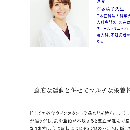
医師
石塚清子先生
日本産科婦人科学
人科専門医。現在
ディースクリニック
婦人科、不妊患者
たる。
適度な運動と併せてマルチな栄養
忙しくて外食やインスタント食品などが続くと、どう
が偏りがち。鉄や亜鉛が不足すると貧血が進んで疲
なりますし、うつ症状にはビタミンDの不足も関係し