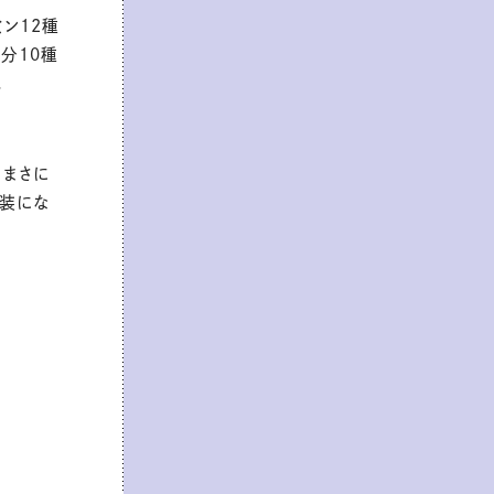
ン12種
分10種
ス
、まさに
包装にな