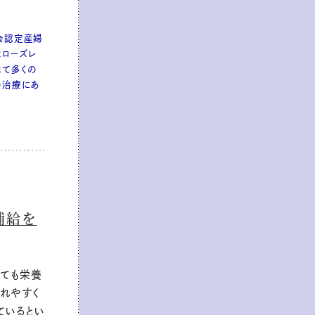
会認定産婦
はローズレ
にて多くの
の治療にあ
補給を
しても栄養
れやすく
ているとい