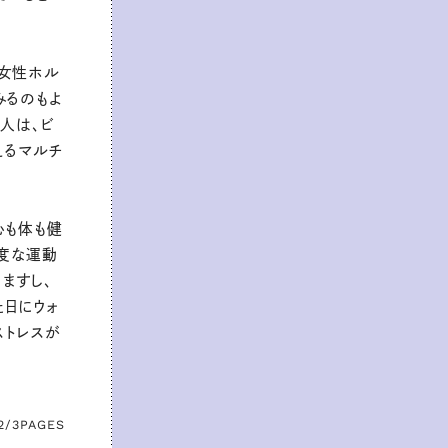
、女性ホル
みるのもよ
人は、ビ
えるマルチ
心も体も健
適度な運動
ますし、
た日にウォ
ストレスが
2/3
PAGES