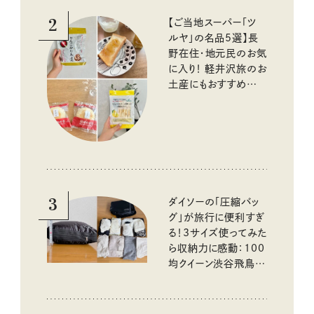
2
【ご当地スーパー「ツ
ルヤ」の名品5選】長
野在住・地元民のお気
に入り！ 軽井沢旅のお
土産にもおすすめのお
いしいもの
3
ダイソーの「圧縮バッ
グ」が旅行に便利すぎ
る！3サイズ使ってみた
ら収納力に感動：100
均クイーン渋谷飛鳥の
『本当にいいもの』第
10回③