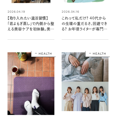
2026.04.19
2026.04.16
【取り入れたい温活習慣】
これって私だけ？ 40代から
「若よもぎ蒸し」で内側から整
の生理の重だるさ、回避でき
える美容ケアを初体験。美肌
る？ お年頃ライターが専門医
やダイエットにも◎
に教わった対策は？
HEALTH
HEALTH