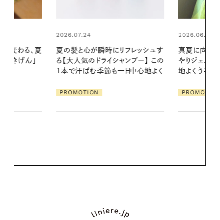
2026.06.01
リフレッシュす
真夏に向けて、ハーブが香るひん
ンプー】 この
やりジェルと出合う。暑い季節に心
2026.07.21
一日中心地よく
地よくうるおう、軽やかなボディケ
【高山都さん
ア
発・ベーリングの
PROMOTION
リーとの重ね
夏スタイル３
PROMOTIO