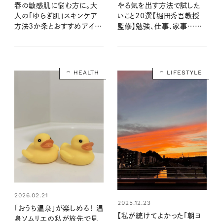
春の敏感肌に悩む方に。大
やる気を出す方法で試した
人の「ゆらぎ肌」スキンケア
いこと20選【堀田秀吾教授
方法3か条とおすすめアイテ
監修】勉強、仕事、家事…や
ム
る気が出ない原因とモチベー
ションの上げ方
HEALTH
LIFESTYLE
2026.02.21
2025.12.23
「おうち温泉」が楽しめる！ 温
【私が続けてよかった「朝ヨ
泉ソムリエの私が旅先で見