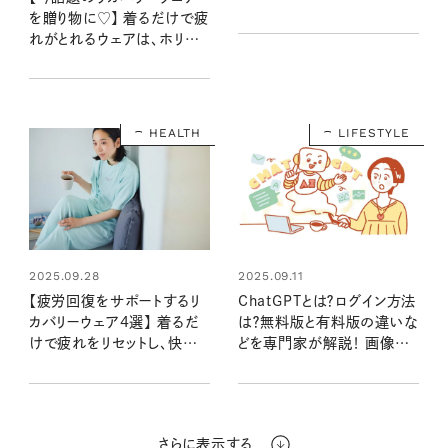
ージ！
を贈り物に♡】 着るだけで疲
れがとれるウェアは、ホリデ
ーシーズンのギフトにぴった
り！
HEALTH
LIFESTYLE
2025.09.28
2025.09.11
【疲労回復をサポートするリ
ChatGPTとは？ログイン方法
カバリーウェア4選】 着るだ
は？無料版と有料版の違いな
けで疲れをリセットし、快適＆
どを専門家が解説！ 画像生
おしゃれに過ごせる大人の
成やプロンプト例＆口コミな
必需品は？
ども公開！
さらに表示する