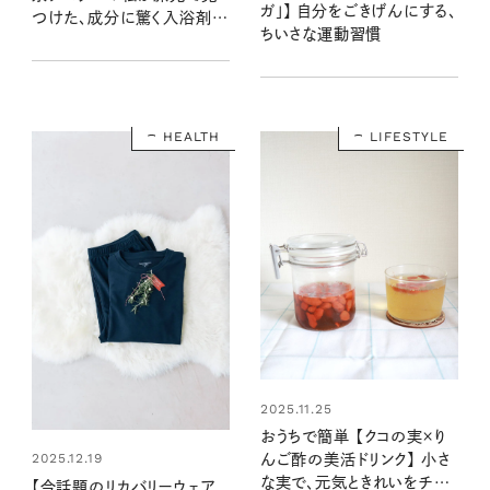
ガ」】 自分をごきげんにする、
つけた、成分に驚く入浴剤＆
ちいさな運動習慣
温泉水
HEALTH
LIFESTYLE
2025.11.25
おうちで簡単 【クコの実×り
2025.12.19
んご酢の美活ドリンク】 小さ
な実で、元気ときれいをチャ
【今話題のリカバリーウェア