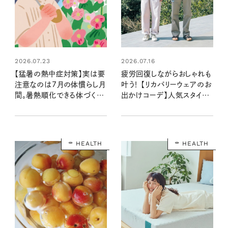
2026.07.16
2026.07.23
疲労回復しながらおしゃれも
【猛暑の熱中症対策】実は要
叶う！ 【リカバリーウェアのお
注意なのは7月の体慣らし月
出かけコーデ】人気スタイリ
間。暑熱順化できる体づくり
ストが提案する夏の絶妙カラ
と熱中症マニュアルを知っ
ー3スタイル
て、夏本番に備えよう
HEALTH
HEALTH