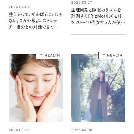
2026.03.27
2026.04.04
生理周期と睡眠のリズムを
整えるって、がんばることじゃ
計測する【RizMo(リズモ)】
ない。ヨガや散歩、ストレッ
を20～40代女性5人が使っ
チ…自分との対話で見つけ
てみたら、QOLにこんな変化
る、私の心と体との向き合い
が！
方
HEALTH
HEALTH
2026.03.24
2026.03.08