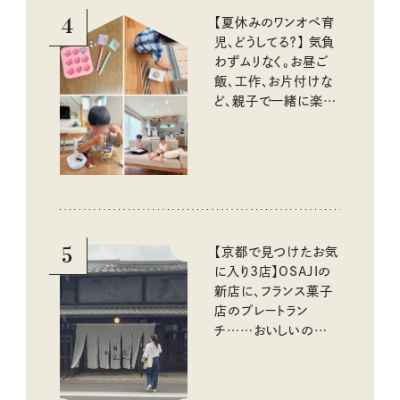
4
【夏休みのワンオペ育
児、どうしてる？】 気負
わずムリなく。お昼ご
飯、工作、お片付けな
ど、親子で一緒に楽し
める工夫
5
【京都で見つけたお気
に入り3店】OSAJIの
新店に、フランス菓子
店のプレートラン
チ……おいしいのんび
り街歩き。