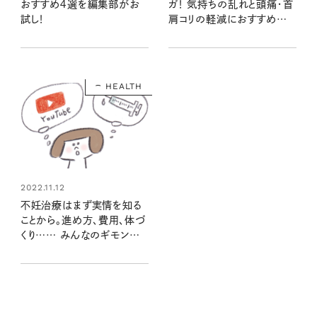
おすすめ４選を編集部がお
ガ！ 気持ちの乱れと頭痛・首
試し！
肩コリの軽減におすすめの
ポーズ 【女性の悩みに寄り
添うヨガ⑥】
HEALTH
2022.11.12
不妊治療はまず実情を知る
ことから。進め方、費用、体づ
くり…… みんなのギモンに
答えます！