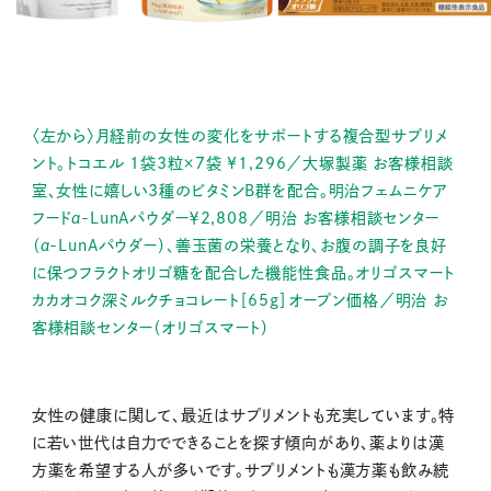
〈左から〉月経前の女性の変化をサポートする複合型サプリメ
ント。トコエル 1袋3粒×7袋 ¥1,296／大塚製薬 お客様相談
室、女性に嬉しい3種のビタミンB群を配合。明治フェムニケア
フードα-LunAパウダー￥2,808／明治 お客様相談センター
（α-LunAパウダー）、善玉菌の栄養となり、お腹の調子を良好
に保つフラクトオリゴ糖を配合した機能性食品。オリゴスマート
カカオコク深ミルクチョコレート［65g］オープン価格／明治 お
客様相談センター（オリゴスマート）
女性の健康に関して、最近はサプリメントも充実しています。特
に若い世代は自力でできることを探す傾向があり、薬よりは漢
方薬を希望する人が多いです。サプリメントも漢方薬も飲み続