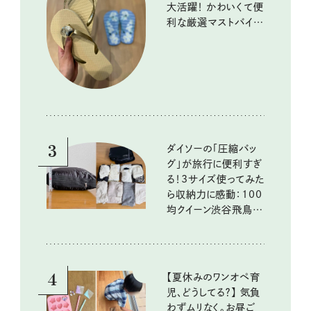
大活躍！ かわいくて便
利な厳選マストバイア
イテム
3
ダイソーの「圧縮バッ
グ」が旅行に便利すぎ
る！3サイズ使ってみた
ら収納力に感動：100
均クイーン渋谷飛鳥の
『本当にいいもの』第
10回③
4
【夏休みのワンオペ育
児、どうしてる？】 気負
わずムリなく。お昼ご