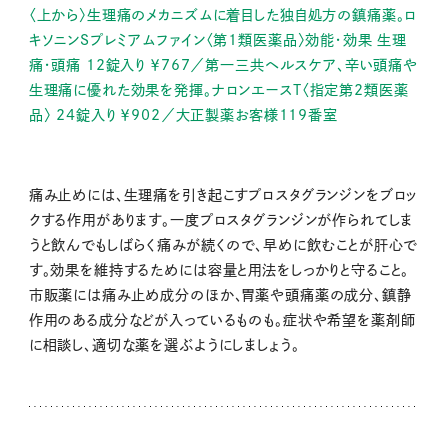
〈上から〉生理痛のメカニズムに着目した独自処方の鎮痛薬。ロ
キソニンSプレミアムファイン〈第1類医薬品〉効能・効果 生理
痛・頭痛 12錠入り ￥767／第一三共ヘルスケア、辛い頭痛や
生理痛に優れた効果を発揮。ナロンエースT〈指定第2類医薬
品〉 24錠入り ￥902／大正製薬お客様119番室
痛み止めには、生理痛を引き起こすプロスタグランジンをブロッ
クする作用があります。一度プロスタグランジンが作られてしま
うと飲んでもしばらく痛みが続くので、早めに飲むことが肝心で
す。効果を維持するためには容量と用法をしっかりと守ること。
市販薬には痛み止め成分のほか、胃薬や頭痛薬の成分、鎮静
作用のある成分などが入っているものも。症状や希望を薬剤師
に相談し、適切な薬を選ぶようにしましょう。