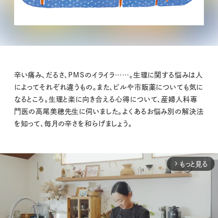
辛い痛み、だるさ、PMSのイライラ……。生理に関する悩みは人
によってそれぞれ違うもの。また、ピルや市販薬についても気に
なるところ。生理と楽に向き合える心得について、産婦人科専
門医の高尾美穂先生に伺いました。よくあるお悩み別の解決法
を知って、毎月の辛さを和らげましょう。
もっと見る
arrow_forward_ios