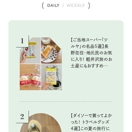
DAILY
/
WEEKLY
1
【ご当地スーパー「ツ
ルヤ」の名品5選】長
野在住・地元民のお気
に入り！ 軽井沢旅のお
土産にもおすすめのお
いしいもの
2
【ダイソーで買ってよか
った！ トラベルグッズ
4選】この夏の旅行に