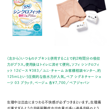
〈左から〉いつものナプキンと併用することで約2時間分の吸収
力がプラス。使用後はトイレに流せて便利。ソフィ シンクロフィ
ット 12ピース ¥383／ユニ・チャーム お客様相談センター、約
125mLという圧倒的な吸水力が人気。ベア シグネチャー ショ
ーツ 03 ブラック、ベージュ 各￥7,700／ベアジャパン
生理中は出血にまつわる不快感が必ずつきまといます。生理痛
が重すぎるような月経困難症や出血量が多い過多月経のよう