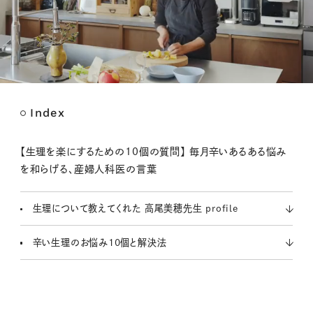
Index
M
u
t
【生理を楽にするための10個の質問】 毎月辛いあるある悩み
e
を和らげる、産婦人科医の言葉
生理について教えてくれた 高尾美穂先生 profile
辛い生理のお悩み10個と解決法