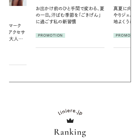
間で変わる、夏
真夏に向けて、ハーブが香るひん
夏の髪と心が
「ごきげん」
やりジェルと出合う。暑い季節に心
る【大人気の
地よくうるおう、軽やかなボディケ
1本で汗ばむ
ア
PROMOTION
PROMOTIO
Ranking