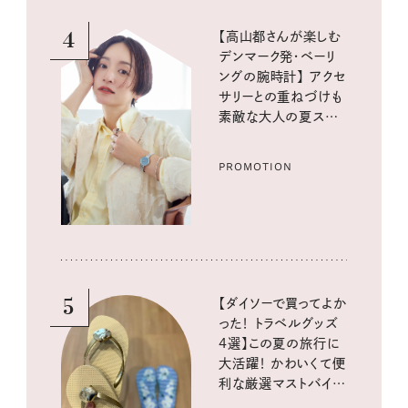
4
【高山都さんが楽しむ
デンマーク発・ベーリ
ングの腕時計】 アクセ
サリーとの重ねづけも
素敵な大人の夏スタイ
ル３選
PROMOTION
5
【ダイソーで買ってよか
った！ トラベルグッズ
4選】この夏の旅行に
大活躍！ かわいくて便
利な厳選マストバイア
イテム