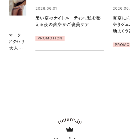
2026.06.01
2026.07.24
ィン。私を整
真夏に向けて、ハーブが香るひん
夏の髪と心が
美ケア
やりジェルと出合う。暑い季節に心
る【大人気の
地よくうるおう、軽やかなボディケ
1本で汗ばむ
ア
PROMOTION
PROMOTIO