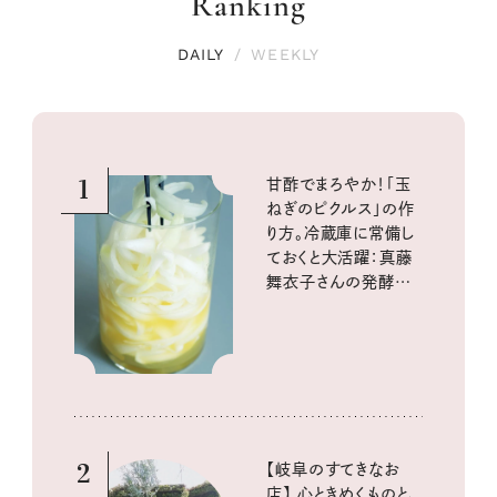
Ranking
DAILY
/
WEEKLY
1
甘酢でまろやか！「玉
ねぎのピクルス」の作
り方。冷蔵庫に常備し
ておくと大活躍：真藤
舞衣子さんの発酵と
酸味の仕込みごはん
2
【岐阜のすてきなお
店】 心ときめくものと、