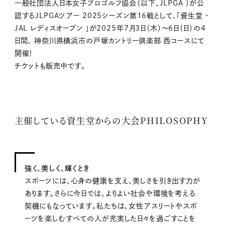
M
一般社団法人日本女子プロゴルフ協会（以下、JLPGA ）が公
u
認するJLPGAツアー 2025シーズン第16戦として、「資生堂 ・
t
JAL レディスオープン 」が2025年7月3日（木）～6日（日）の4
e
日間、 神奈川県横浜市の戸塚カントリー倶楽部 西コースにて
開催！
チケットも販売中です。
主催している資生堂からの大会PHILOSOPHY
強く、美しく、輝くとき
スポーツには、心身の健康を支え、美しさを引き出す力が
あります。さらに今日では、よりよい社会や環境を考える
契機にもなっています。私たちは、女性アスリートやスポ
ーツを楽しむすべての人が充実した日々を過ごすことを