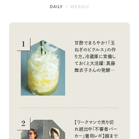
DAILY
/
WEEKLY
1
甘酢でまろやか！「玉
ねぎのピクルス」の作
り方。冷蔵庫に常備し
ておくと大活躍：真藤
舞衣子さんの発酵と
酸味の仕込みごはん
2
【ワークマンで売り切
れ続出中「不審者パー
カー」着用レポ】顔まで