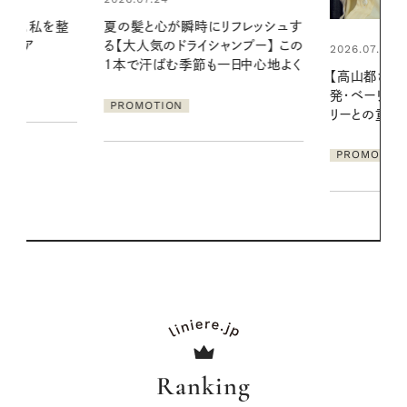
リフレッシュす
真夏に向けて
ンプー】 この
やりジェルと
2026.07.21
一日中心地よく
地よくうるお
【高山都さんが楽しむデンマーク
ア
発・ベーリングの腕時計】 アクセサ
PROMOTIO
リーとの重ねづけも素敵な大人の
夏スタイル３選
PROMOTION
Ranking