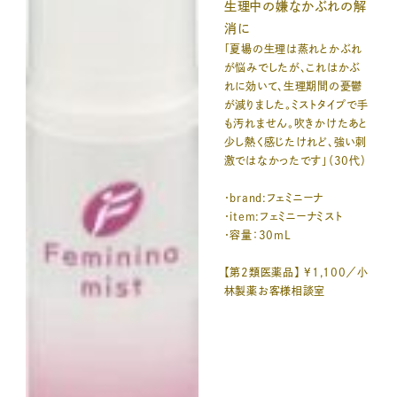
生理中の嫌なかぶれの解
消に
「夏場の生理は蒸れとかぶれ
が悩みでしたが、これはかぶ
れに効いて、生理期間の憂鬱
が減りました。ミストタイプで手
も汚れません。吹きかけたあと
少し熱く感じたけれど、強い刺
激ではなかったです」（30代）
・brand:フェミニーナ
・item:フェミニーナミスト
・容量：30mL
【第2類医薬品】 ¥1,100／小
林製薬お客様相談室