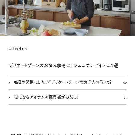
Index
M
u
t
デリケートゾーンのお悩み解消に！ フェムケアアイテム４選
e
毎日の習慣にしたい“デリケートゾーンのお手入れ”とは？
気になるアイテムを編集部がお試し！