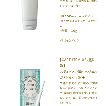
て便利。ローズの香りも心地い
いです」（40代）
・brand:ニューニュアンス
・item:モイスチャライズクリー
ム
・容量：135g
¥3,960／ロウ
【CARE ITEM 02：腟洗
浄】
スティックで腟内へジェル
がとどまって洗浄
生理の終わりやかゆみが気に
なるときにジェルを入れること
で、直接洗浄できます。刺激が
ないので、寝る前に使います」
（30代）。