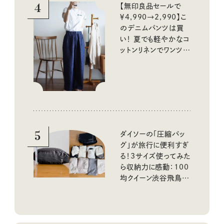
4
【無印良品セールで
￥4,990→2,990】こ
のデニムパンツは買
い！ 夏でも軽やかなコ
ットンリネンでワンツー
コーデに大活躍！
5
ダイソーの「圧縮バッ
グ」が旅行に便利すぎ
る！3サイズ使ってみた
ら収納力に感動：100
均クイーン渋谷飛鳥の
『本当にいいもの』第
10回③