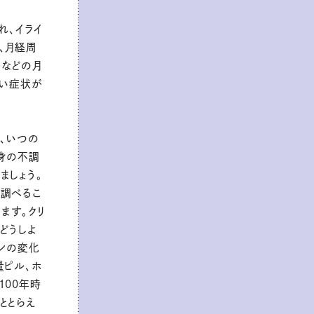
れ、イライ
、月経周
るなどの月
多い症状が
、いつの
心身の不調
ましょう。
調べるこ
ます。クリ
どうしよ
ンの変化
量ピル、ホ
100年時
ととらえ