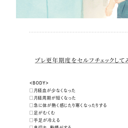
プレ更年期度をセルフチェックして
＜BODY＞
□月経血が少なくなった
□月経周期が短くなった
□急に体が熱く感じたり寒くなったりする
□足がむくむ
□手足が冷える
□息切れ、動悸がする