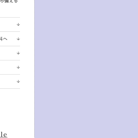
から備える
科へ
le