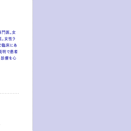
専門医。女
医。女性ラ
で臨床にあ
説明で患者
る診療を心
少