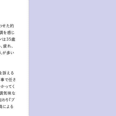
わせた約
調を感じ
ンは35歳
、疲れ、
人が多い
を訴える
仕事で任さ
かかってく
不調気味な
加わり『プ
禍による