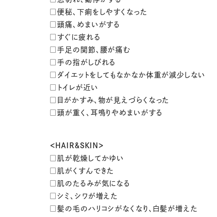
□便秘、下痢をしやすくなった
□頭痛、めまいがする
□すぐに疲れる
□手足の関節、腰が痛む
□手の指がしびれる
□ダイエットをしてもなかなか体重が減少しない
□トイレが近い
□目がかすみ、物が見えづらくなった
□頭が重く、耳鳴りやめまいがする
＜HAIR&SKIN＞
□肌が乾燥してかゆい
□肌がくすんできた
□肌のたるみが気になる
□シミ、シワが増えた
□髪の毛のハリコシがなくなり、白髪が増えた