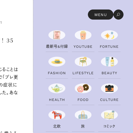
MENU
1
 35
最
新
号
&
付
録
Y
O
U
T
U
B
E
F
O
R
T
U
N
E
う
じることは
F
A
S
H
I
O
N
L
I
F
E
S
T
Y
L
E
B
E
A
U
T
Y
で「プレ更
期の症状に
した。あな
H
E
A
L
T
H
F
O
O
D
C
U
L
T
U
R
E
北
欧
旅
コ
ミ
ッ
ク