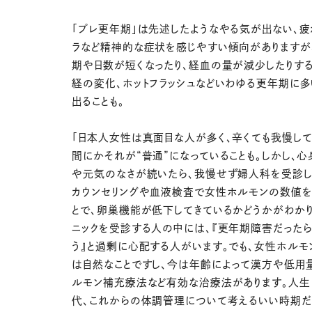
「プレ更年期」は先述したようなやる気が出ない、疲
ラなど精神的な症状を感じやすい傾向がありますが
期や日数が短くなったり、経血の量が減少したりす
経の変化、ホットフラッシュなどいわゆる更年期に
出ることも。
「日本人女性は真面目な人が多く、辛くても我慢して
間にかそれが“普通”になっていることも。しかし、
や元気のなさが続いたら、我慢せず婦人科を受診し
カウンセリングや血液検査で女性ホルモンの数値を
とで、卵巣機能が低下してきているかどうかがわかり
ニックを受診する人の中には、『更年期障害だったら
う』と過剰に心配する人がいます。でも、女性ホルモ
は自然なことですし、今は年齢によって漢方や低用
ルモン補充療法など有効な治療法があります。人生
代、これからの体調管理について考えるいい時期だ