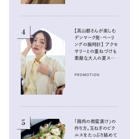
4
【高山都さんが楽しむ
デンマーク発・ベーリ
ングの腕時計】 アクセ
サリーとの重ねづけも
素敵な大人の夏スタイ
ル３選
PROMOTION
5
「鶏肉の南蛮漬け」の
作り方。玉ねぎのピク
ルスをたっぷり絡めて