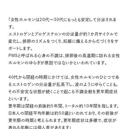
「女性ホルモンは20代～30代にもっとも安定して分泌されま
す。
エストロゲンとプロゲステロンの分泌量が約1か月サイクルで
変化し、排卵のリズムをつくり、妊娠に備えるからだづくりをサ
ポートします。
PMSと呼ばれる心身の不調は、排卵後の高温期に訪れる女性
ホルモンのゆらぎが原因ではないかといわれています。
40代から閉経の時期にかけては、女性ホルモンのひとつであ
るエストロゲンの分泌量が乱高下し、波のようにゆらぐことも。
その不安定な状態が続くことで起こる不調全般を更年期症状
といいます。
更年期は閉経の前後約５年間、トータル約10年間を指します。
日本人の閉経平均年齢は約50歳といわれており、その前後が
更年期の時期と考えられます。更年期症状は多様で、症状が
表れる年齢には個人差があります」