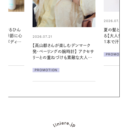
2026.07.24
2026.06.01
夏の髪と心が瞬時にリフレッシュす
暑い夏のナイ
る【大人気のドライシャンプー】 この
える夜の爽
1本で汗ばむ季節も一日中心地よく
デンマーク
PROMOTIO
クセサ
PROMOTION
素敵な大人の