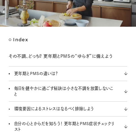
Index
M
u
t
その不調、どっち⁉ 更年期とPMSの“ゆらぎ”に備えよう
e
更年期とPMSの違いは？
毎日を健やかに過ごす秘訣は小さな不調を放置しないこ
と
環境要因によるストレスはなるべく排除しよう
自分の心とからだを知ろう！ 更年期とPMS症状チェックリ
スト