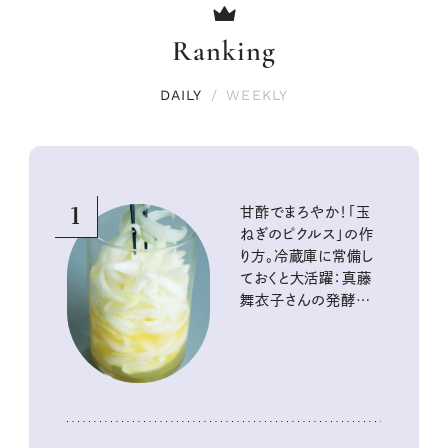
Ranking
DAILY
/
WEEKLY
1
甘酢でまろやか！「玉
ねぎのピクルス」の作
り方。冷蔵庫に常備し
ておくと大活躍：真藤
舞衣子さんの発酵と
酸味の仕込みごはん