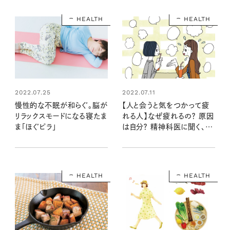
HEALTH
HEALTH
2022.07.25
2022.07.11
慢性的な不眠が和らぐ。脳が
【人と会うと気をつかって疲
リラックスモードになる寝たま
れる人】なぜ疲れるの？ 原因
ま「ほぐピラ」
は自分？ 精神科医に聞く、会
うとお互い元気になれる気づ
かいとは
HEALTH
HEALTH