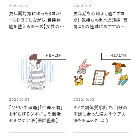
2022.11.21
2022.11.21
更年期対策にゆったりヨガ！
更年期を心地よく過ごすヨ
コリをほぐしながら、自律神
ガ！ 気持ちの乱れと頭痛・首
経を整えるポーズ【女性の悩
肩コリの軽減におすすめの
みに寄り添うヨガ⑤】
ポーズ 【女性の悩みに寄り
添うヨガ⑥】
HEALTH
HEALTH
2022.10.07
2022.10.03
「ひどい生理痛」「生理不順」
タイプ別体質診断で、自分の
を和らげるツボ押しや温活、
不調に合った漢方やケア方
セルフケア法【医師監修】
法をチェックしよう