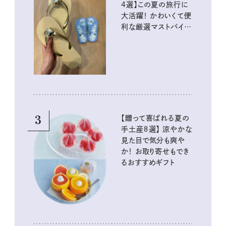
4選】この夏の旅行に
大活躍！ かわいくて便
利な厳選マストバイア
イテム
3
【贈って喜ばれる夏の
手土産８選】 涼やかな
見た目で気分も爽や
か！ お取り寄せもでき
るおすすめギフト