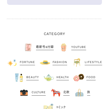
CATEGORY
最新号&付録
YOUTUBE
FORTUNE
FASHION
LIFESTYLE
BEAUTY
HEALTH
FOOD
CULTURE
北欧
旅
コミック