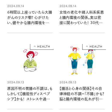
2024.09.14
2024.09.14
6時間以上座っていたら大腸
女性の老化や婦人科系疾患
がんのリスク増⁉ 心がけた
と腸内環境の関係。実は密
い、健やかな腸内環境を作る
接に関わっていた！ 30代後
４つの習慣
半から見直したい腸活のす
すめ
HEALTH
HEALTH
2024.09.13
2024.09.13
原因不明の胃腸の不調は、も
【腸活と心身の関係】その自
しかして【機能性ディスペプ
律神経の不調＝「不腸」かも？
シア】かも！ ストレスや過労
脳と腸内環境の乱れが引き
が原因で起こる症状とは？
起こす、さまざまな心身不調
とは？