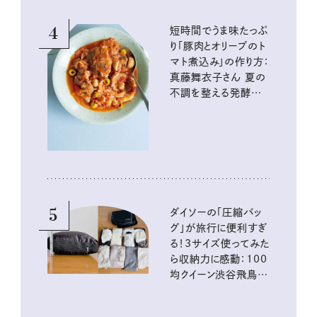
4
短時間でうま味たっぷ
り「豚肉とオリーブのト
マト煮込み」の作り方：
真藤舞衣子さん 夏の
不調を整える発酵レ
シピ
5
ダイソーの「圧縮バッ
グ」が旅行に便利すぎ
る！3サイズ使ってみた
ら収納力に感動：100
均クイーン渋谷飛鳥の
『本当にいいもの』第
10回③