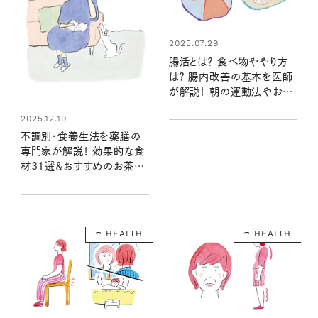
2025.07.29
腸活とは？ 食べ物ややり方
は？ 腸内改善の基本を医師
が解説！ 朝の運動法やおす
すめサプリも【簡単診断付
2025.12.19
き】
不調別・食養生法を薬膳の
専門家が解説！ 効果的な食
材31選＆おすすめのお茶や
サプリメントも必見
HEALTH
HEALTH