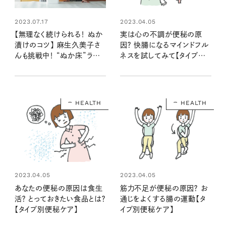
2023.04.05
2023.07.17
実は心の不調が便秘の原
【無理なく続けられる！ ぬか
因？ 快腸になるマインドフル
漬けのコツ】 麻生久美子さ
ネスを試してみて【タイプ別
んも挑戦中！ “ぬか床”ライフ
便秘ケア】
で腸内美人に
HEALTH
HEALTH
2023.04.05
2023.04.05
あなたの便秘の原因は食生
筋力不足が便秘の原因？ お
活？ とっておきたい食品とは？
通じをよくする腸の運動【タ
【タイプ別便秘ケア】
イプ別便秘ケア】