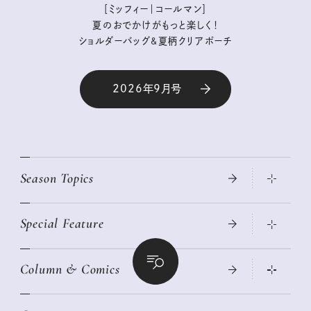
［ミッフィー｜コールマン］
夏のおでかけがもっと楽しく！
ショルダーバッグ&夏柄クリアポーチ
2026年9月号
Season Topics
Special Feature
真夏のひんやりグッズ 2026
大人のリュック探し 2026SS
Column & Comics
ニトリ・イケア・無印良品で賢くおしゃれなインテリア
2026年春夏 トレンドファッションニュース
この春ほしい大人のスニーカー 2026春夏
2026年下半期占い大特集
絶品、お餅レシピ大集合！