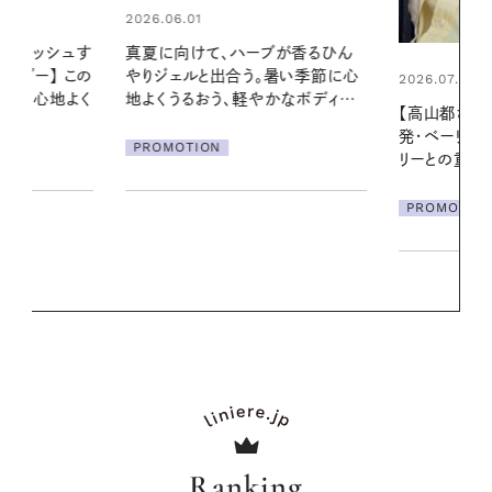
2026.06.01
ブが香るひん
暑い夏のナイ
暑い季節に心
える夜の爽
2026.07.21
かなボディケ
【高山都さんが楽しむデンマーク
PROMOTIO
発・ベーリングの腕時計】 アクセサ
リーとの重ねづけも素敵な大人の
夏スタイル３選
PROMOTION
Ranking