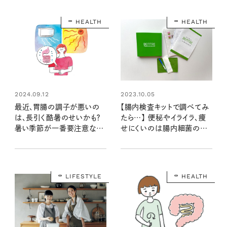
HEALTH
HEALTH
2024.09.12
2023.10.05
最近、胃腸の調子が悪いの
【腸内検査キットで調べてみ
は、長引く酷暑のせいかも？
たら…】 便秘やイライラ、痩
暑い季節が一番要注意な理
せにくいのは腸内細菌のせ
由４つ
い？ 検査でわかったこと
LIFESTYLE
HEALTH