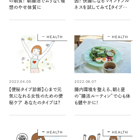
の朝食！ 朝腸活でムリなく理
因？ 快腸になるマインドフル
想のやせ体質に
ネスを試してみて【タイプ別
便秘ケア】
HEALTH
HEALTH
2023.04.05
2022.06.07
【便秘タイプ診断】心まで元
腸内環境を整える、朝と昼
気になれる女性のための便
の“腸活ルーティン”で心も体
秘ケア あなたのタイプは？
も健やかに！
HEALTH
HEALTH