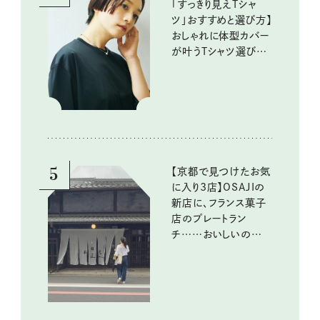
「すっきり見えTシャ
ツ」おすすめと選び方】
おしゃれに体型カバー
が叶うTシャツ選びの
ポイントは？
5
【京都で見つけたお気
に入り3店】OSAJIの
新店に、フランス菓子
店のプレートラン
チ……おいしいのんび
り街歩き。