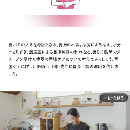
夏バテの大きな原因となる、胃腸の不調。冷房による冷え、水分
のとりすぎ、温度差による自律神経の乱れなど、長引く酷暑でダ
メージを受けた晩夏の胃腸ケアについて考えてみましょう。胃
腸ケアに詳しい医師・江田証先生に胃腸不調の原因を伺いま
した。
もっと見る
arrow_forward_ios