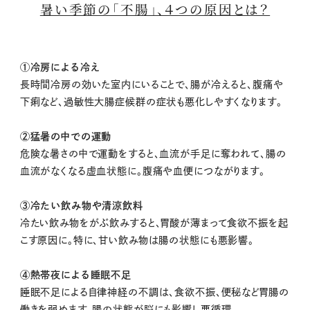
暑い季節の「不腸」、４つの原因とは？
①冷房による冷え
長時間冷房の効いた室内にいることで、腸が冷えると、腹痛や
下痢など、過敏性大腸症候群の症状も悪化しやすくなります。
②猛暑の中での運動
危険な暑さの中で運動をすると、血流が手足に奪われて、腸の
血流がなくなる虚血状態に。腹痛や血便につながります。
③冷たい飲み物や清涼飲料
冷たい飲み物をがぶ飲みすると、胃酸が薄まって食欲不振を起
こす原因に。特に、甘い飲み物は腸の状態にも悪影響。
④熱帯夜による睡眠不足
睡眠不足による自律神経の不調は、食欲不振、便秘など胃腸の
働きを弱めます。腸の状態が脳にも影響し悪循環。