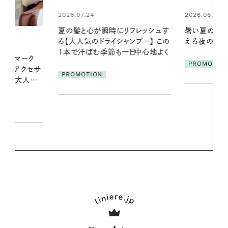
2026.06.01
2026.06.01
リフレッシュす
暑い夏のナイトルーティン。私を整
お出かけ前の
ンプー】 この
える夜の爽やかご褒美ケア
の一日。汗ば
一日中心地よく
に過ごす私
PROMOTION
PROMOTIO