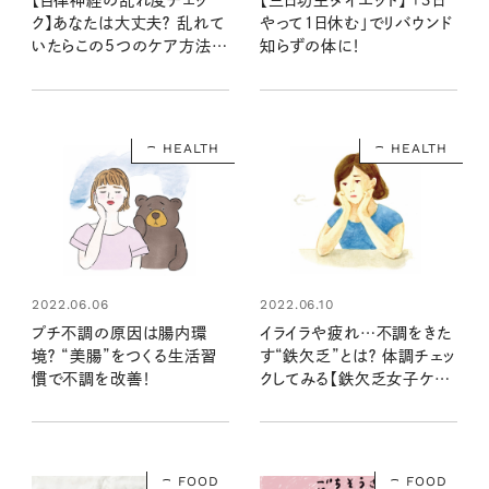
やって１日休む」でリバウンド
ク】あなたは大丈夫？ 乱れて
知らずの体に！
いたらこの5つのケア方法で
整えて
HEALTH
HEALTH
2022.06.06
2022.06.10
プチ不調の原因は腸内環
イライラや疲れ…不調をきた
境？ “美腸”をつくる生活習
す“鉄欠乏”とは？ 体調チェッ
慣で不調を改善！
クしてみる【鉄欠乏女子ケア
ガイド】
FOOD
FOOD