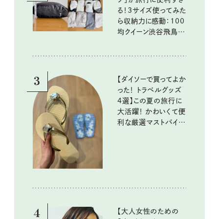
る！3サイズ使ってみた
ら収納力に感動：100
均クイーン渋谷飛鳥の
『本当にいいもの』第
10回③
3
【ダイソーで買ってよか
った！ トラベルグッズ
4選】この夏の旅行に
大活躍！ かわいくて便
利な厳選マストバイア
イテム
4
【大人女性のための