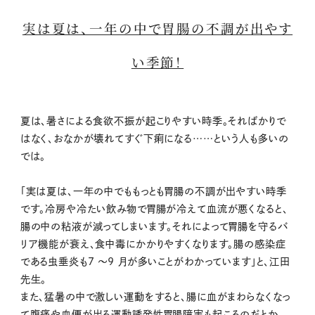
実は夏は、一年の中で胃腸の不調が出やす
い季節！
夏は、暑さによる食欲不振が起こりやすい時季。そればかりで
はなく、おなかが壊れてすぐ下痢になる……という人も多いの
では。
「実は夏は、一年の中でももっとも胃腸の不調が出やすい時季
です。冷房や冷たい飲み物で胃腸が冷えて血流が悪くなると、
腸の中の粘液が減ってしまいます。それによって胃腸を守るバ
リア機能が衰え、食中毒にかかりやすくなります。腸の感染症
である虫垂炎も7 〜9 月が多いことがわかっています」と、江田
先生。
また、猛暑の中で激しい運動をすると、腸に血がまわらなくなっ
て腹痛や血便が出る運動誘発性胃腸障害も起こるのだとか。