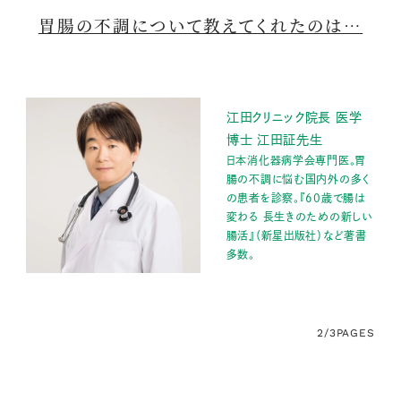
胃腸の不調について教えてくれたのは…
江田クリニック院長 医学
博士 江田証先生
日本消化器病学会専門医。胃
腸の不調に悩む国内外の多く
の患者を診察。『60歳で腸は
変わる 長生きのための新しい
腸活』（新星出版社）など著書
多数。
2/3
PAGES