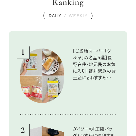
Ranking
DAILY
/
WEEKLY
1
【ご当地スーパー「ツ
ルヤ」の名品5選】長
野在住・地元民のお気
に入り！ 軽井沢旅のお
土産にもおすすめのお
いしいもの
2
ダイソーの「圧縮バッ
グ」が旅行に便利すぎ