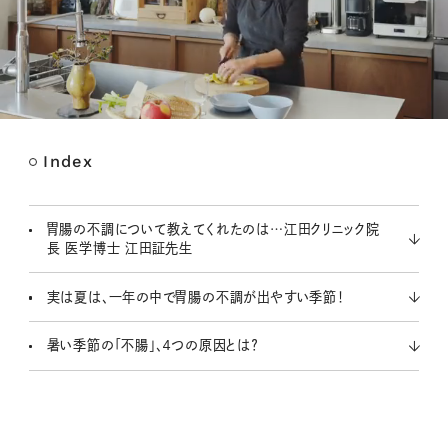
Index
M
u
t
胃腸の不調について教えてくれたのは…江田クリニック院
e
長 医学博士 江田証先生
実は夏は、一年の中で胃腸の不調が出やすい季節！
暑い季節の「不腸」、４つの原因とは？