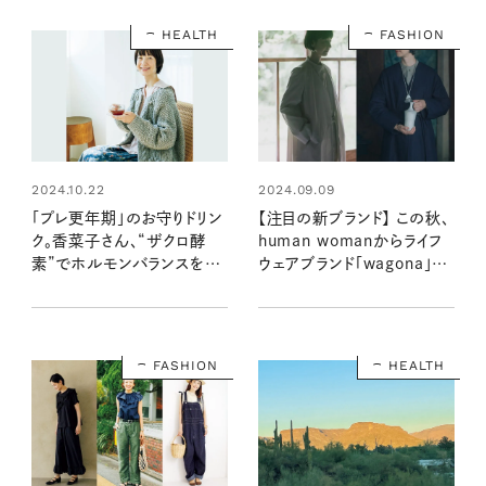
＞
HEALTH
FASHION
2024.10.22
2024.09.09
「プレ更年期」のお守りドリン
【注目の新ブランド】 この秋、
ク。香菜子さん、“ザクロ酵
human womanからライフ
素”でホルモンバランスを整
ウェアブランド「wagona」が
える
誕生！ 今の自分に寄り添
う、“ちょうどいい”がきっと見
つかる
FASHION
HEALTH