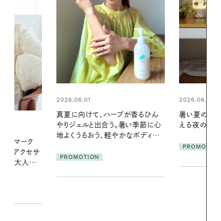
2026.06.01
2026.07.24
ブが香るひん
暑い夏のナイトルーティン。私を整
夏の髪と心が
暑い季節に心
える夜の爽やかご褒美ケア
る【大人気の
かなボディケ
1本で汗ばむ
PROMOTION
PROMOTIO