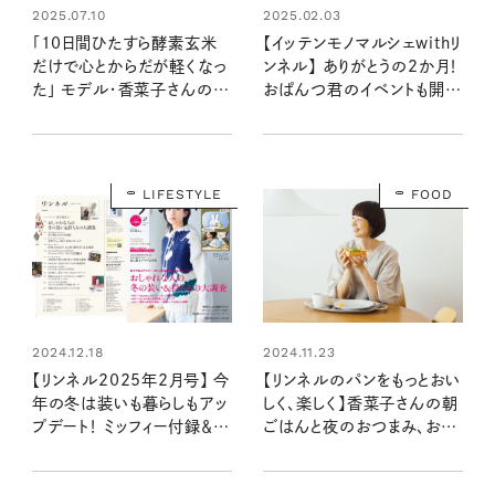
2025.07.10
2025.02.03
「10日間ひたすら酵素玄米
【イッテンモノマルシェwithリ
だけで心とからだが軽くなっ
ンネル】 ありがとうの2か月！
た」 モデル・香菜子さんの食
おぱんつ君のイベントも開催
のマイルールとは？
します
LIFESTYLE
FOOD
2024.12.18
2024.11.23
【リンネル2025年2月号】 今
【リンネルのパンをもっとおい
年の冬は装いも暮らしもアッ
しく、楽しく】香菜子さんの朝
プデート！ ミッフィー付録＆編
ごはんと夜のおつまみ、お気
集部おすすめ特集を最速レ
に入りの食べ方
ポート＜12月19日発売2月号