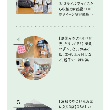
る！3サイズ使ってみた
ら収納力に感動：100
均クイーン渋谷飛鳥の
『本当にいいもの』第
10回③
4
【夏休みのワンオペ育
児、どうしてる？】 気負
わずムリなく。お昼ご
飯、工作、お片付けな
ど、親子で一緒に楽し
める工夫
5
【京都で見つけたお気
に入り3店】OSAJIの