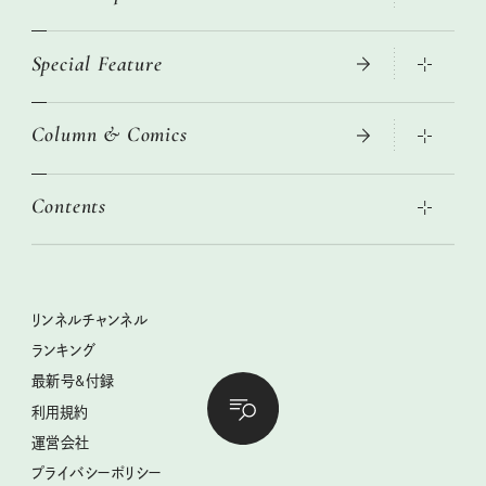
Special Feature
真夏のひんやりグッズ 2026
大人のリュック探し 2026SS
Column & Comics
ニトリ・イケア・無印良品で賢くおしゃれなインテリア
2026年春夏 トレンドファッションニュース
この春ほしい大人のスニーカー 2026春夏
2026年下半期占い大特集
絶品、お餅レシピ大集合！
Contents
女子旅おすすめスポット 暮らすように心地いいリンネル旅ガイ
ぐれいさん
ド
本当に使える「旅道具」
明日もいい日になりますように
幸せな老後のための リンネルマネー講座
世界のサンタさんに会って来た！
清水みさとの食いしんぼう寄り道サウナ
リンネルおしゃれファッションスナップ
私の住むまち、好きな場所。LOCAL LIFE REPORT
ときめく冬の贈りもの
クグロフの猫
リンネル暮らし部
リンネルチャンネル
リンネル 暮らしの道具大賞
クラフトビール案内
中沢元紀の板前さん入門
リンネルチャンネル
ランキング
ナチュラルメイクレッスン
母の日に贈りたい、お花モチーフのアイテム
空想喫茶トラノコクさんのあの店この店、喫茶訪問日記
おぱんつ君のわくわく楽しい一週間占い
最新号&付録
喜ばれる贈り物手帖
うちねこグランプリ2026、発表！
圷みほさんのゆるっと週末キャンプ通信
毎日が心地よくなるリンネルタロット
利用規約
2026年上半期占い大特集
豆柴・まもるくんの旅日記
運営会社
2025年下半期占い大特集
柳沢小実さんのお散歩するようなゆるり旅
プライバシーポリシー