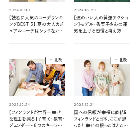
2024.09.01
2024.02.29
【読者に人気のコーデランキ
【運のいい人の開運アクショ
ングBEST 5】 夏の大人カジ
ン】モデル・香菜子さんの運
ュアルコーデはシックなカラ
気を上げる習慣と考え方
ー×軽やか素材で！ ：リンネ
ル2024年9月号
北欧
北欧
2023.12.24
2023.12.24
【フィンランドが世界一幸せ
国への信頼が幸福に直結⁉
な理由を探る】子育て・教育・
フィンランドと日本、ここが違
ジェンダー…8つのキーワード
った！ 幸せの根っこはどこか
から分かること
ら？ 香菜子さんがフィンラン
ドに詳しい2人に聞く