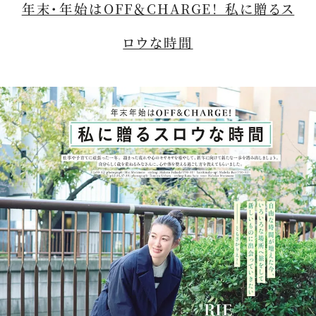
年末・年始はOFF＆CHARGE！ 私に贈るス
ロウな時間