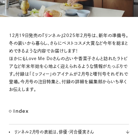
M
12月19日発売の『リンネル』2025年2月号は、新年の準備号。
u
冬の装いから暮らし、さらにベストコスメ大賞など今年を総まと
t
めできるような内容でお届けします！
e
ほかにもLove Me Doさんの占いや香菜子さんと訪れたラトビ
アなど年末年始を心地よく迎えられるような情報がたっぷりで
す。付録は「ミッフィー」のアイテムが2月号と増刊号それぞれで
登場。今月号の注目特集と、付録の詳細を編集部からいち早く
お伝えします。
Index
リンネル2月号の表紙は、俳優・河合優実さん