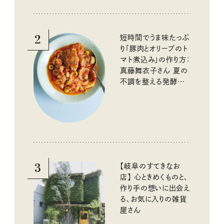
2
短時間でうま味たっぷ
り「豚肉とオリーブのト
マト煮込み」の作り方：
真藤舞衣子さん 夏の
不調を整える発酵レ
シピ
3
【岐阜のすてきなお
店】 心ときめくものと、
作り手の想いに出会え
る、お気に入りの雑貨
屋さん