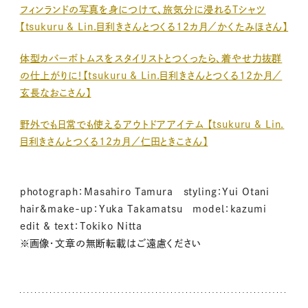
フィンランドの写真を身につけて、旅気分に浸れるTシャツ
【tsukuru & Lin.目利きさんとつくる12カ月／かくたみほさん】
体型カバーボトムスをスタイリストとつくったら、着やせ力抜群
の仕上がりに！【tsukuru & Lin.目利きさんとつくる12か月／
玄長なおこさん】
野外でも日常でも使えるアウトドアアイテム 【tsukuru & Lin.
目利きさんとつくる12カ月／仁田ときこさん】
photograph：Masahiro Tamura styling：Yui Otani
hair&make-up：Yuka Takamatsu model：kazumi
edit & text：Tokiko Nitta
※画像・文章の無断転載はご遠慮ください