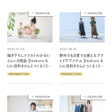
FASHION
FASHION
2023.07.24
2023.06.16
描き下ろしイラストのかわい
野外でも日常でも使えるアウ
らしい日用品 【tsukuru &
トドアアイテム 【tsukuru &
Lin.目利きさんとつくる12カ
Lin.目利きさんとつくる12カ
月／小池ふみさん】②
月／仁田ときこさん】
PROMOTION
PROMOTION
FASHION
FASHION