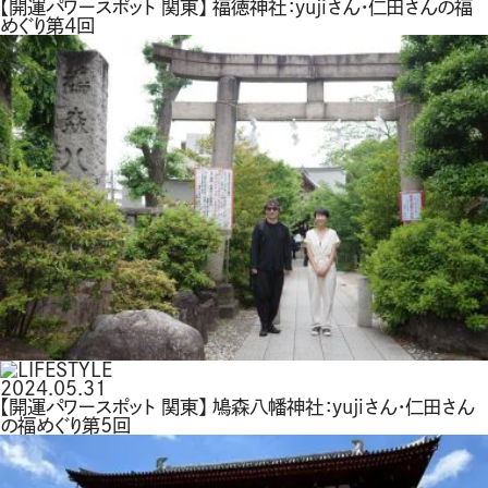
【開運パワースポット 関東】 福徳神社：yujiさん・仁田さんの福
めぐり第４回
2024.05.31
【開運パワースポット 関東】 鳩森八幡神社：yujiさん・仁田さん
の福めぐり第５回