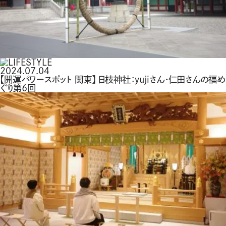
2024.07.04
【開運パワースポット 関東】 日枝神社：yujiさん・仁田さんの福め
ぐり第６回