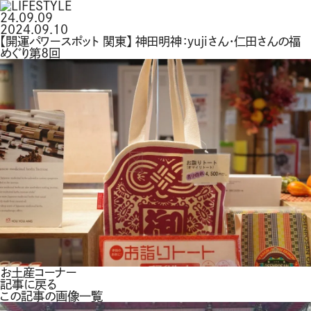
24.09.09
2024.09.10
【開運パワースポット 関東】 神田明神：yujiさん・仁田さんの福
めぐり第８回
お土産コーナー
記事に戻る
この記事の画像一覧