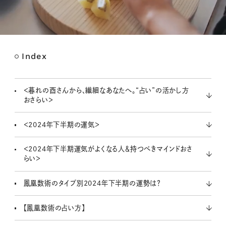
Index
M
u
t
＜暮れの酉さんから、繊細なあなたへ。“占い”の活かし方
e
おさらい＞
＜2024年下半期の運気＞
＜2024年下半期運気がよくなる人＆持つべきマインドおさ
らい＞
鳳凰数術のタイプ別2024年下半期の運勢は？
【鳳凰数術の占い方】