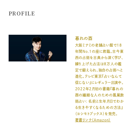
PROFILE
暮れの酉
大阪ミナミの老舗占い館で18
年間No.1の座に君臨。古今東
西の占術を古典から深く学び、
練り上げた占法は8万人の鑑
定で鍛えられ、独自の占術へと
進化。テレビ東京『占いなんて
信じない』にレギュラー出演中。
2022年2月初の書籍『暮れの
酉の繊細な人のための鳳凰数
術占い: 名前と生年月日でわか
る生きやすくなるための方法』
（ヨシモトブックス）を発売。
著書リンク（Amazon）