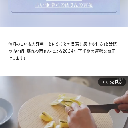
毎月の占いも大評判、「とにかくその言葉に癒やされる」と話題
の占い師・暮れの酉さんによる2024年下半期の運勢をお届
けします！
もっと見る
arrow_forward_ios