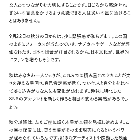
な人とのつながりを大切にすることです。日ごろから感謝やね
ぎらいの言葉をかけるよう意識できる人は災いの星に負けるこ
とはありません。
9月22日の秋分の日からは、少し緊張感が和らぎます。この国
のよさにフォーカスが当たっていき、サブカルやゲームなどが評
価されたり、日本の田舎が注目されるかも。日本文化が、世界的
にファンを増やしそうです。
秋はみなさん一人ひとりが、これまでに積み重ねてきたことが実
りを迎える星回り。自己肯定感が低く、つい他人と自分とを比べ
て落ち込みがちな人にも変化が訪れます。趣味に特化した
SNSのアカウントを新しく作ると潮目の変わる実感があるでし
ょう。
秋分以降は、ふたご座に輝く木星が本領を発揮し始めます。こ
の星の配置には、使う言葉がそのまま現実になるというパワー
が秘められているんです。好きなアーティストや感動した映画