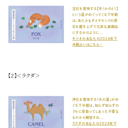
宝石を意味する【辛（かのと）】
という星がめぐってくる下半期
は、あたかもダイヤモンドの原
石を磨き上げて立派な装飾品
にするかのように...
キツネのあなたの2024年下
半期占いはこちら↗️
【2】＜ラクダ＞
浄化を意味する「水の星」がめ
ぐる下半期は、知らず知らずの
うちに背負ってしまった不要な
ものから解放され...
ラクダのあなたの2024年下