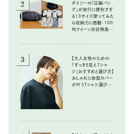
2
ダイソーの「圧縮バッ
グ」が旅行に便利すぎ
る！3サイズ使ってみた
ら収納力に感動：100
均クイーン渋谷飛鳥の
『本当にいいもの』第
10回③
3
【大人女性のための
「すっきり見えTシャ
ツ」おすすめと選び方】
おしゃれに体型カバー
が叶うTシャツ選びの
ポイントは？