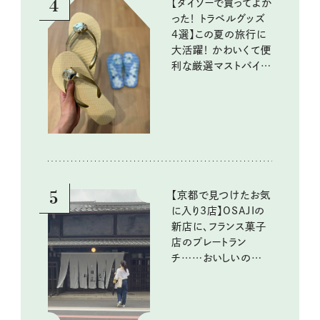
4
【ダイソーで買ってよか
った！ トラベルグッズ
4選】この夏の旅行に
大活躍！ かわいくて便
利な厳選マストバイア
イテム
5
【京都で見つけたお気
に入り3店】OSAJIの
新店に、フランス菓子
店のプレートラン
チ……おいしいのんび
り街歩き。