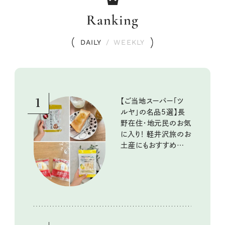
Ranking
DAILY
/
WEEKLY
1
【ご当地スーパー「ツ
ルヤ」の名品5選】長
野在住・地元民のお気
に入り！ 軽井沢旅のお
土産にもおすすめのお
いしいもの