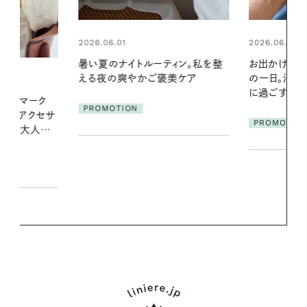
2026.06.01
2026.06.01
ィン。私を整
お出かけ前のひと手間で変わる、夏
真夏に向けて
美ケア
の一日。汗ばむ季節を「ごきげん」
やりジェルと
に過ごす私の新習慣
地よくうるお
ア
PROMOTION
PROMOTIO