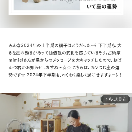
みんな2024年の上半期の調子はどうだった〜？ 下半期も、大
きな星の動きがあって価値観の変化を感じていきそう。占術家
mimielさんが星からのメッセージを大キャッチしたので、おぱ
んつ君がお知らせしますね〜☆☆ こちらは、おひつじ座の運
勢です☆ 2024年下半期も、わくわく楽しく過ごせますよーに！
もっと見る
arrow_forward_ios