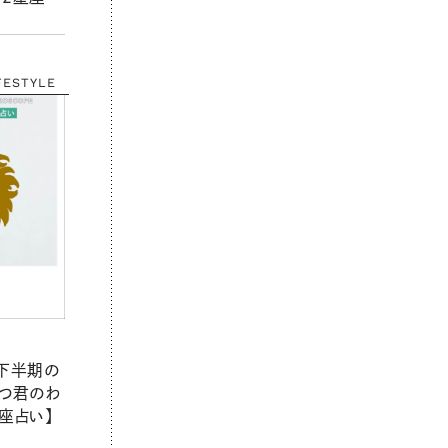
FESTYLE
年下半期の
んつ君のわ
座占い】