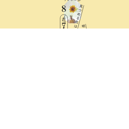
8
見
つ
め
る
花ごよみ
先
7
は
明
日
Fri
と
憧
れ