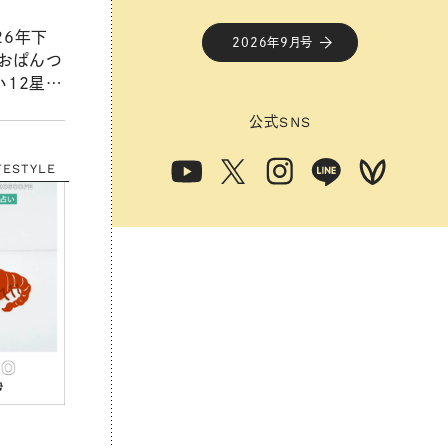
26年下
2026年9月号
【おぱんつ
い12星座
公式
SNS
FESTYLE