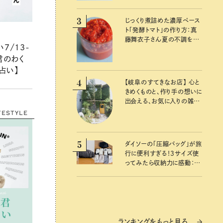
3
じっくり煮詰めた濃厚ペース
ト「発酵トマト」の作り方：真
藤舞衣子さん夏の不調を整
7/13-
えるレシピ
君のわく
占い】
4
【岐阜のすてきなお店】 心と
きめくものと、作り手の想いに
出会える、お気に入りの雑貨
屋さん
FESTYLE
5
ダイソーの「圧縮バッグ」が旅
行に便利すぎる！3サイズ使
ってみたら収納力に感動：
100均クイーン渋谷飛鳥の
『本当にいいもの』第10回③
ランキングをもっと見る