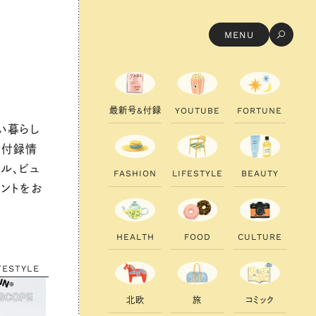
MENU
最
新
号
&
付
録
Y
O
U
T
U
B
E
F
O
R
T
U
N
E
い暮らし
新付録情
ル、ビュ
F
A
S
H
I
O
N
L
I
F
E
S
T
Y
L
E
B
E
A
U
T
Y
ヒントをお
H
E
A
L
T
H
F
O
O
D
C
U
L
T
U
R
E
FESTYLE
北
欧
旅
コ
ミ
ッ
ク