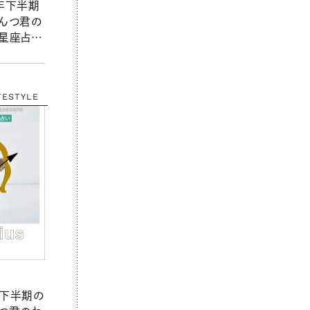
6年下半期
ぱんつ君の
2星座占
FESTYLE
年下半期の