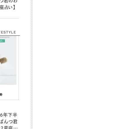
んつ君のわ
座占い】
FESTYLE
26年下半
おぱんつ君
12星座占