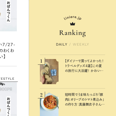
Ranking
DAILY
/
WEEKLY
7/27-
のわくわ
い】
1
【ダイソーで買ってよかった！
トラベルグッズ4選】この夏
の旅行に大活躍！ かわいく
て便利な厳選マストバイア
FESTYLE
イテム
2
短時間でうま味たっぷり「豚
肉とオリーブのトマト煮込み」
の作り方：真藤舞衣子さん
夏の不調を整える発酵レシ
ピ