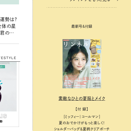
の運勢は？
全体の星
最新号＆付録
つ君のわく
】
FESTYLE
素敵なひとの夏服とメイク
【付 録】
［ミッフィー｜コールマン］
夏のおでかけがもっと楽しく！
ショルダーバッグ&夏柄クリアポーチ