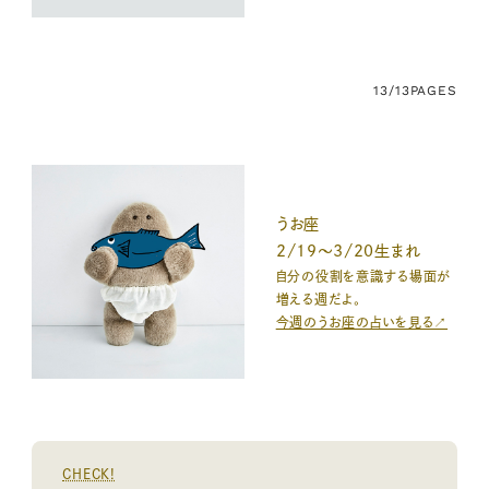
13/13
PAGES
うお座
2/19〜3/20生まれ
自分の役割を意識する場面が
増える週だよ。
今週のうお座の占いを見る↗
CHECK!