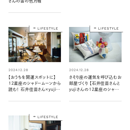
さんの宙の色月報
LIFESTYLE
LIFESTYLE
2024.12.28
2024.12.28
【おうちを開運スポットに】
さそり座の運気を呼び込むお
12星座のシャドームーンから
部屋づくり 【石井佳苗さんと
読む！ 石井佳苗さん×yujiさ
yujiさんの12星座のシャド
んの自分を“整える”インテリ
ームーンで読むインテリア】
ア
LIFESTYLE