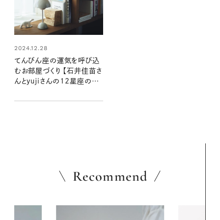
2024.12.28
てんびん座の運気を呼び込
むお部屋づくり 【石井佳苗さ
んとyujiさんの12星座のシ
ャドームーンで読むインテリ
ア】
Recommend