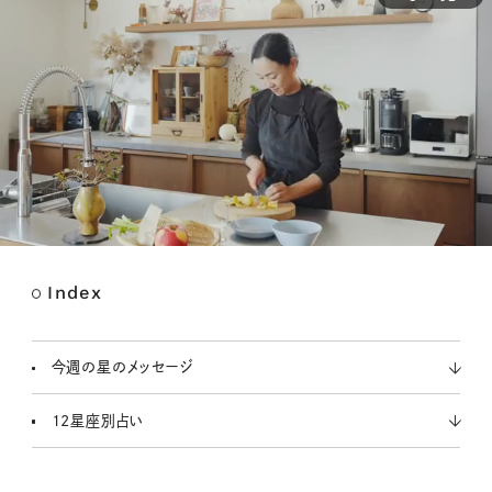
Index
M
u
t
今週の星のメッセージ
e
12星座別占い