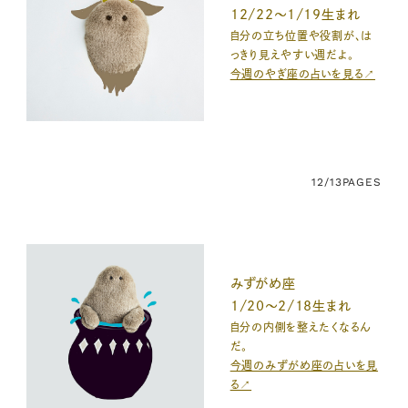
12/22〜1/19生まれ
自分の立ち位置や役割が、は
っきり見えやすい週だよ。
今週のやぎ座の占いを見る↗
12/13
PAGES
みずがめ座
1/20〜2/18生まれ
自分の内側を整えたくなるん
だ。
今週のみずがめ座の占いを見
る↗