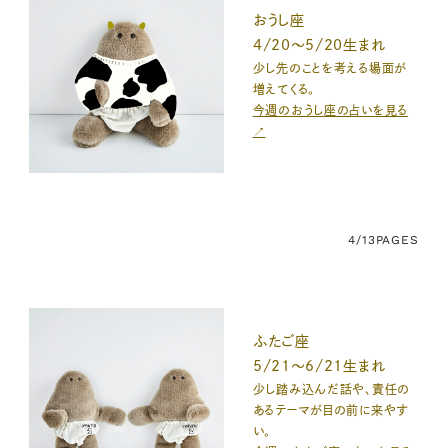
おうし座
4/20～5/20生まれ
少し先のことを考える場面が
増えてくる。
今週のおうし座の占いを見る
↗
4/13
PAGES
ふたご座
5/21～6/21生まれ
少し踏み込んだ話や、責任の
あるテーマが目の前に来やす
い。