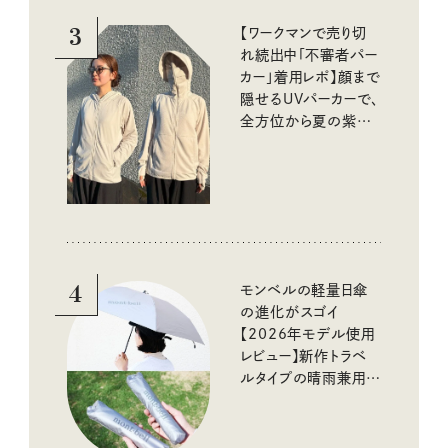
3
【ワークマンで売り切
れ続出中「不審者パー
カー」着用レポ】顔まで
隠せるUVパーカーで、
全方位から夏の紫外
線をブロック
4
モンベルの軽量日傘
の進化がスゴイ
【2026年モデル使用
レビュー】新作トラベ
ルタイプの晴雨兼用傘
と軽すぎる長傘もチェ
ック