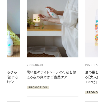
2026.07.24
2026.06.01
ィン。私を整
夏の髪と心が瞬時にリフレッシュす
お出かけ前の
美ケア
る【大人気のドライシャンプー】 この
の一日。汗ば
1本で汗ばむ季節も一日中心地よく
に過ごす私
PROMOTION
PROMOTIO