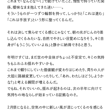
これまで「なんとな〜く」で続けていたこと、惰性で持っていた関
係、曖昧なまま抱えてきた迷い……。
そういうものが一つずつ輪郭を持って、しっかりと「これは進む」
「これは手放す」という形に整ってくるんだ。
それは決して焦らせてくる感じじゃなくて、朝の光がじんわり差
し込んでくるみたいな、自然でやさしい目覚めになりそう。キミ自
身が「もうこうしていいよね」と静かに納得できると思う。
年明けすぐは、まだ世の中全体がちょっと不安定で、キミの気持
ちもふわふわ揺れやすいかも。
これまで頼りにしていた価値観が変わりはじめたり、周りの人が
大胆に路線変更していったりして、「あれ、わたしはどうしようか
な？」と考える瞬間が増えるんだ。
でもね、それでいいの。揺れが起きるのは、次の半年に向けて
気持ちの地ならしが始まっている証拠なのさ。
2月頃になると、空気の中に新しい風が混じってくるのを感じる