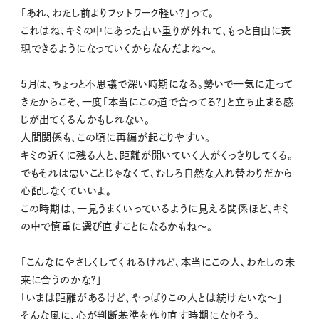
「あれ、わたし前よりフットワーク軽い？」って。
これはね、キミの中にあった古い重りが外れて、もっと自由に表
現できるようになっていくからなんだよね〜。
5月は、ちょっと不思議で深い時期になる。勢いで一気に走って
きたからこそ、一度「本当にこの道で合ってる？」と立ち止まる感
じが出てくるんかもしれない。
人間関係も、この頃に再編が起こりやすい。
キミの近くに残る人と、距離が開いていく人がくっきりしてくる。
でもそれは悪いことじゃなくて、むしろ自然な入れ替わりだから
心配しなくていいよ。
この時期は、一見うまくいっているように見える関係ほど、キミ
の中で慎重に選び直すことになるかもね〜。
「こんなにやさしくしてくれるけれど、本当にこの人、わたしの未
来に合うのかな？」
「いまは距離があるけど、やっぱりこの人とは続けたいな〜」
そんな風に、心が判断基準を作り直す時期になりそう。