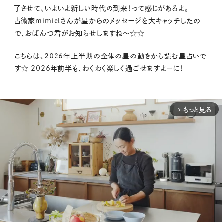
了させて、いよいよ新しい時代の到来！って感じがあるよ。
占術家mimielさんが星からのメッセージを大キャッチしたの
で、おぱんつ君がお知らせしますね〜☆☆
こちらは、2026年上半期の全体の星の動きから読む星占いで
す☆ 2026年前半も、わくわく楽しく過ごせますよーに！
もっと見る
arrow_forward_ios