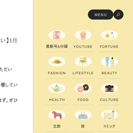
MENU
い】1月
最
新
号
&
付
録
Y
O
U
T
U
B
E
F
O
R
T
U
N
E
いただい
F
A
S
H
I
O
N
L
I
F
E
S
T
Y
L
E
B
E
A
U
T
Y
影響してい
H
E
A
L
T
H
F
O
O
D
C
U
L
T
U
R
E
はず。ぜひ
北
欧
旅
コ
ミ
ッ
ク