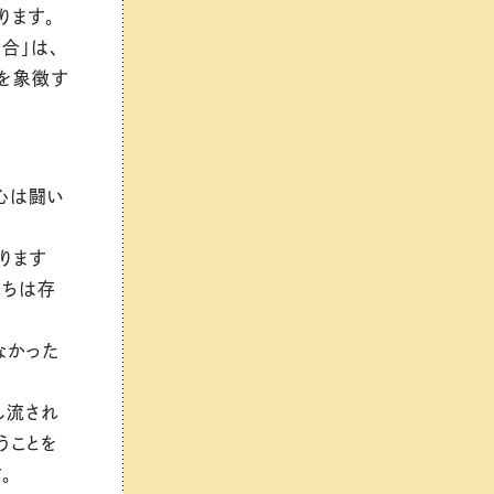
ります。
合」は、
を象徴す
心は闘い
ります
たちは存
なかった
し流され
うことを
。