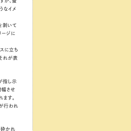
すが、蟹
うなイメ
を剥いて
メージに
レスに立ち
、それが表
が指し示
増幅させ
れます。
が行われ
ち砕かれ