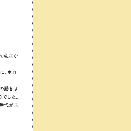
ぞれ魚座か
に、ホロ
りの動きは
のでした。
星時代がス