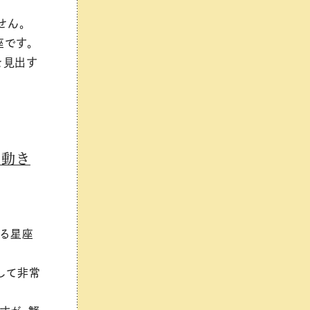
せん。
座です。
を見出す
る動き
する星座
して非常