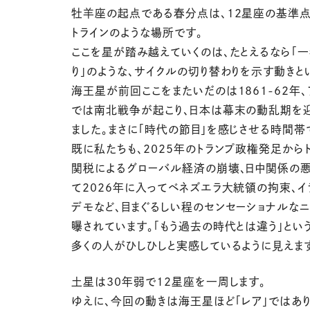
牡羊座の起点である春分点は、12星座の基準点
トラインのような場所です。
ここを星が踏み越えていくのは、たとえるなら「
り」のような、サイクルの切り替わりを示す動きと
海王星が前回ここをまたいだのは1861-62年、
では南北戦争が起こり、日本は幕末の動乱期を
ました。まさに「時代の節目」を感じさせる時間帯
既に私たちも、2025年のトランプ政権発足から
関税によるグローバル経済の崩壊、日中関係の悪
て2026年に入ってベネズエラ大統領の拘束、イ
デモなど、目まぐるしい程のセンセーショナルな
曝されています。「もう過去の時代とは違う」とい
多くの人がひしひしと実感しているように見えま
土星は30年弱で12星座を一周します。
ゆえに、今回の動きは海王星ほど「レア」ではあ