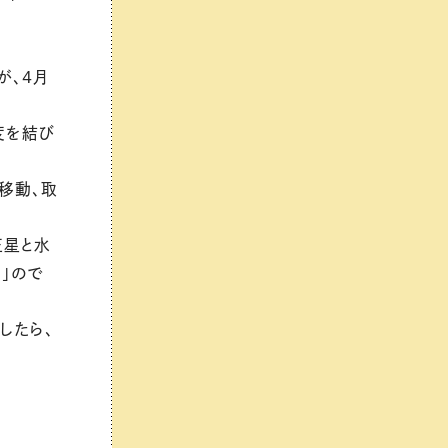
が、4月
度を結び
移動、取
王星と水
」ので
したら、