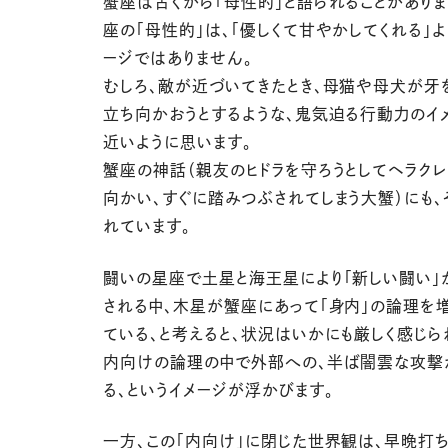
蟹座は古くから「母性的」と語られることがありま
座の「母性的」は、「優しくて甘やかしてくれる」よ
ージではありません。
むしろ、敵が近づいてきたとき、母猫や母犬が牙
立ち向かおうとするような、鬼気迫る行動力のイ
近いように思います。
蟹座の神話（親友のヒドラを守ろうとしてヘラク
向かい、すぐに踏みつぶされてしまう大蟹）にも
れています。
闘いの星座で土星と海王星により「新しい闘い」
される中、木星が蟹座にあって「身内」の論理を
ている、と考えると、状況はいかにも厳しく感じら
内向けの論理の中で外部への、半ば闇雲な攻撃
る、というイメージが浮かびます。
一方、この「内向け」に閉じた世界観は、早晩打