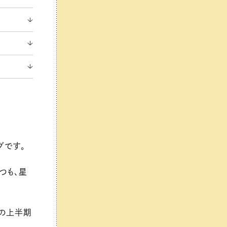
グです。
つも、星
の上半期