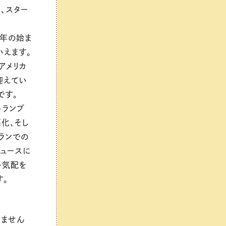
、スター
一年の始ま
いえます。
アメリカ
迎えてい
です。
トランプ
化、そし
ランでの
ニュースに
う気配を
す。
りません