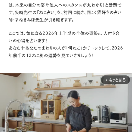
は、本来の自分の姿や他人へのスタンスが丸わかり！と話題で
す。矢崎先生の「ねこ占い」を、前回に続き、同じく猫好きの占い
師・まねきみほ先生が引き継ぎます。
ここでは、気になる2026年上半期の全体の運勢と、人付き合
いの心得を占います！
あなたやあなたのまわりの人が「何ねこ」かチェックして、2026
年前半の１２ねこ別の運勢を見ていきましょう！
もっと見る
arrow_forward_ios