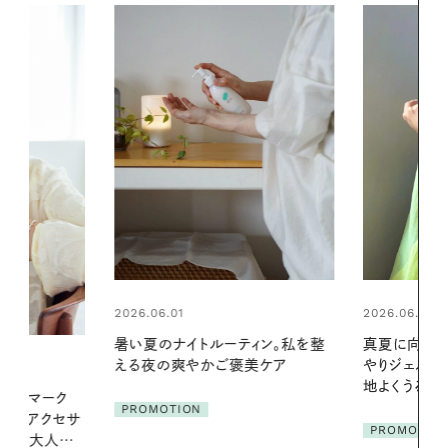
2026.06.01
2026.06.01
ィン。私を整
真夏に向けて、ハーブが香るひん
お出かけ前の
美ケア
やりジェルと出合う。暑い季節に心
の一日。汗ば
地よくうるおう、軽やかなボディケ
に過ごす私
ア
PROMOTION
PROMOTIO