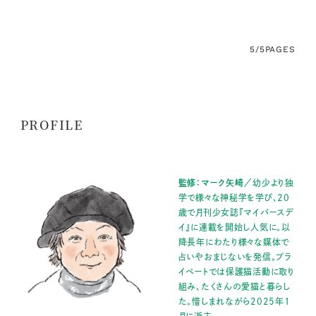
5/5
PAGES
PROFILE
監修：マーク矢崎
／幼少より独
学で様々な神秘学を学び、20
歳で月刊少女誌『マイバースデ
イ』に連載を開始し人気に。以
降長年にわたり様々な媒体で
占いやおまじないを発信。プラ
イベートでは保護猫活動に取り
組み、たくさんの愛猫と暮らし
た。惜しまれながら2025年1