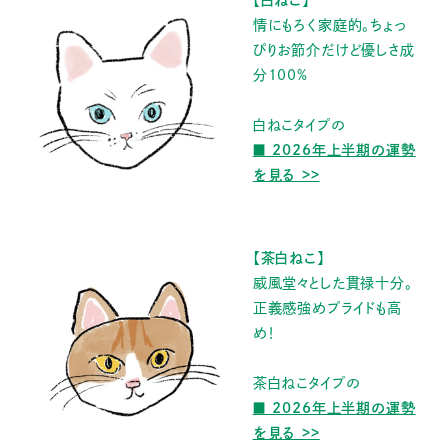
【白ねこ】
情にもろく家庭的。ちょっ
ぴりお節介だけど優しさ成
分100%
白ねこタイプの
■ 2026年上半期の運勢
を見る >>
【茶白ねこ】
威風堂々とした貫禄十分。
正義感強めプライドも高
め！
茶白ねこタイプの
■ 2026年上半期の運勢
を見る >>