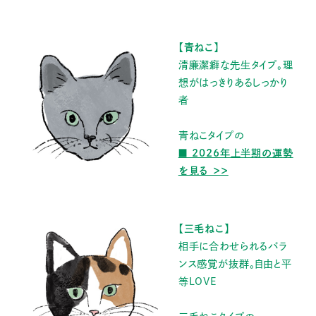
【青ねこ】
清廉潔癖な先生タイプ。理
想がはっきりあるしっかり
者
青ねこタイプの
■ 2026年上半期の運勢
を見る ＞＞
【三毛ねこ】
相手に合わせられるバラ
ンス感覚が抜群。自由と平
等LOVE