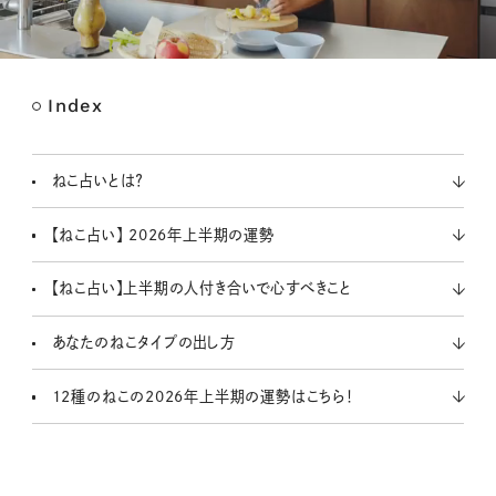
Index
M
u
t
ねこ占いとは？
e
【ねこ占い】 2026年上半期の運勢
【ねこ占い】上半期の人付き合いで心すべきこと
あなたのねこタイプの出し方
12種のねこの2026年上半期の運勢はこちら！