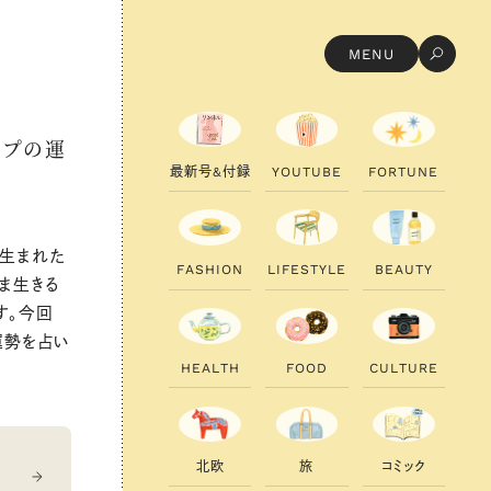
MENU
イプの運
最
新
号
&
付
録
Y
O
U
T
U
B
E
F
O
R
T
U
N
E
ら生まれた
F
A
S
H
I
O
N
L
I
F
E
S
T
Y
L
E
B
E
A
U
T
Y
ま生きる
す。今回
運勢を占い
H
E
A
L
T
H
F
O
O
D
C
U
L
T
U
R
E
北
欧
旅
コ
ミ
ッ
ク