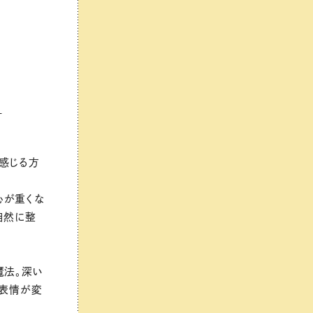
？
感じる方
心が重くな
自然に整
魔法。深い
の表情が変