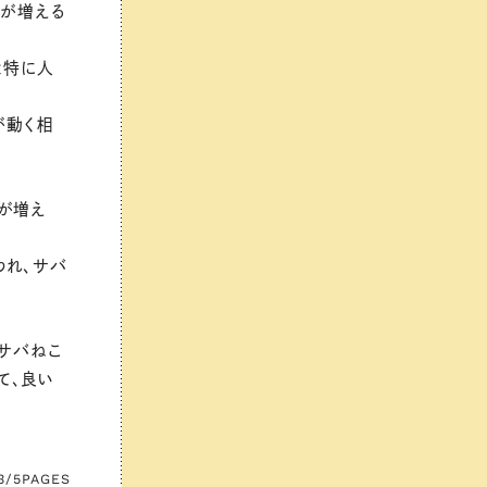
こが増える
は特に人
が動く相
が増え
われ、サバ
サバねこ
て、良い
3/5
PAGES