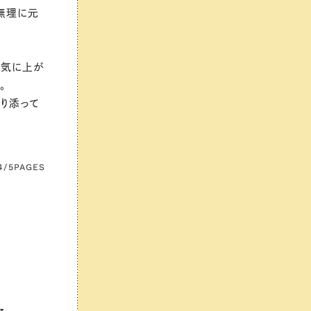
無理に元
一気に上が
。
り添って
4/5
PAGES