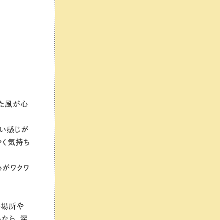
した風が心
ない感じが
やく気持ち
心がワクワ
い場所や
なら、深