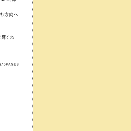
弾む方向へ
ど輝くね
2/5
PAGES