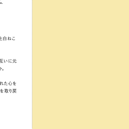
に
と白ねこ
お互いに元
ゃ。
れた心を
きを取り戻