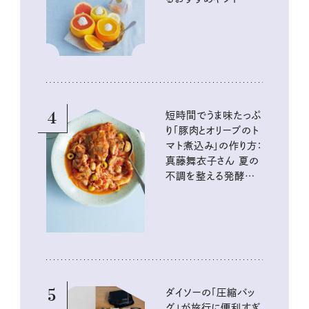
4
短時間でうま味たっぷ
り「豚肉とオリーブのト
マト煮込み」の作り方：
真藤舞衣子さん 夏の
不調を整える発酵レ
シピ
5
ダイソーの「圧縮バッ
グ」が旅行に便利すぎ