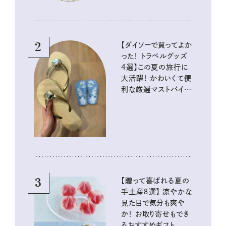
2
【ダイソーで買ってよか
った！ トラベルグッズ
4選】この夏の旅行に
大活躍！ かわいくて便
利な厳選マストバイア
イテム
3
【贈って喜ばれる夏の
手土産８選】 涼やかな
見た目で気分も爽や
か！ お取り寄せもでき
るおすすめギフト