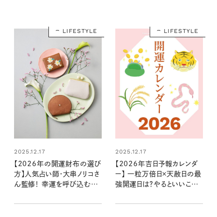
LIFESTYLE
LIFESTYLE
2025.12.17
2025.12.17
【2026年の開運財布の選び
【2026年吉日予報カレンダ
方】人気占い師・大串ノリコさ
ー】 一粒万倍日×天赦日の最
ん監修！ 幸運を呼び込む注
強開運日は？やるといいこと
目の色やモチーフ、新調すべ
やNG行動まで丸わかり！
き開運日は？