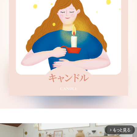
もっと見る
arrow_forward_ios