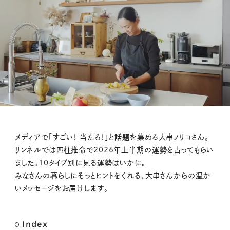
M
メディアで「すごい！ 当たる！」と話題を集める大串ノリコさん。
u
リンネルでは四柱推命で2026年上半期の運勢を占ってもらい
t
ました。10タイプ別に見る運勢はいかに。
e
みなさんの暮らしにそっとヒントをくれる、大串さんからの温か
いメッセージをお届けします。
Index