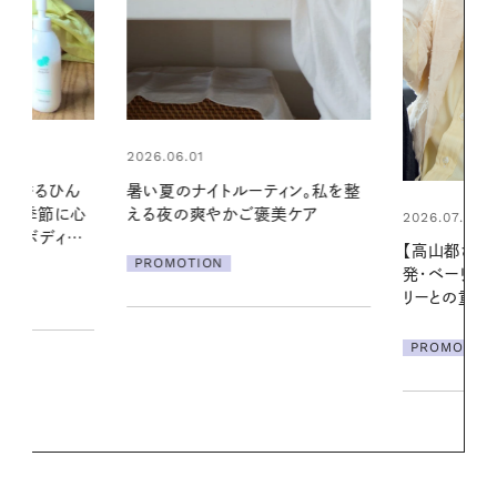
2026.06.01
ィン。私を整
お出かけ前の
美ケア
の一日。汗ば
2026.07.21
に過ごす私
【高山都さんが楽しむデンマーク
発・ベーリングの腕時計】 アクセサ
PROMOTIO
リーとの重ねづけも素敵な大人の
夏スタイル３選
PROMOTION