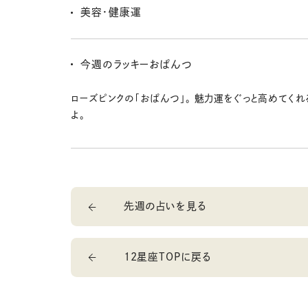
トナーとは、一緒におしゃれをして出かけるだけで新鮮
や取引先から新しい役割を任されたり、以前関わった仕
美容・健康運
取り戻せそう。
かけでチャンスが巡ってきたりすることもある。目立つ場
信を持って自分の考えを伝えて。金運は好調。仕事につ
おしゃれを楽しむほど気分も運気もアップ。新しいリッ
ァッションや美容への投資は、思った以上のリターンを
サリーを取り入れるだけでも、自信につながりそうだよ。
今週のラッキーおぱんつ
よ。
は、姿勢を意識すると肩こりや疲れがラクになり、スタイ
果も期待できそう。
ローズピンクの「おぱんつ」。 魅力運をぐっと高めてく
よ。
先週の占いを見る
12星座TOPに戻る