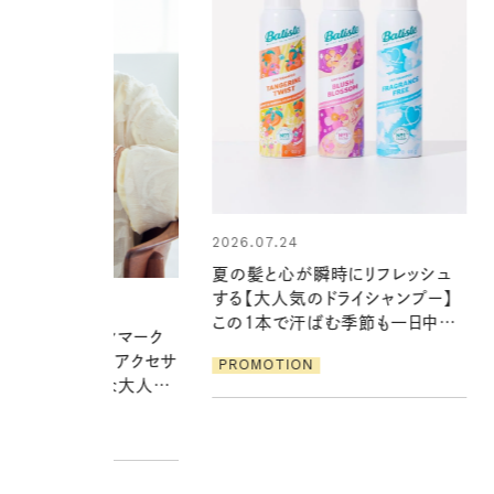
24
2026.06.01
心が瞬時にリフレッシュ
お出かけ前のひと手間で変わる、
気のドライシャンプー】
夏の一日。汗ばむ季節を「ごきげ
で汗ばむ季節も一日中心
ん」に過ごす私の新習慣
ION
PROMOTION