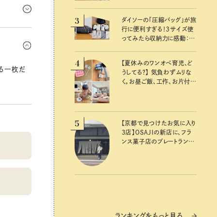
な気持ちを
事がきっ
3
面では、自
ダイソーの「圧縮バッグ」が旅
行に便利すぎる！3サイズ使
ながるフ
プやアクセ
ってみたら収納力に感動：
運んでくる
健康面で
100均クイーン渋谷飛鳥の
ルアップ効
『本当にいいもの』第10回③
4
【夏休みのワンオペ育児、ど
れる一枚だ
うしてる？】 気負わずムリな
く。お昼ご飯、工作、お片付け
など、親子で一緒に楽しめる
工夫
5
【京都で見つけたお気に入り
3店】OSAJIの新店に、フラ
ンス菓子店のプレートラン
チ……おいしいのんびり街
歩き。
ランキングをもっと見る