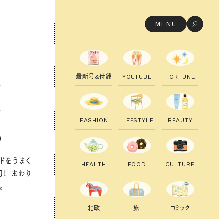
MENU
最
新
号
&
付
録
Y
O
U
T
U
B
E
F
O
R
T
U
N
E
F
A
S
H
I
O
N
L
I
F
E
S
T
Y
L
E
B
E
A
U
T
Y
）
ドをうまく
H
E
A
L
T
H
F
O
O
D
C
U
L
T
U
R
E
！ まわり
。
北
欧
旅
コ
ミ
ッ
ク