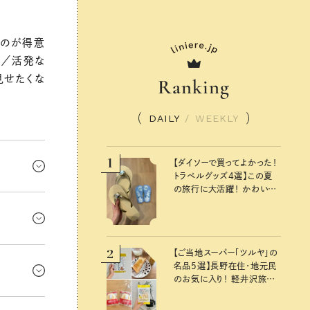
るのが得意
さ／活発な
見せたくな
Ranking
DAILY
/
WEEKLY
1
【ダイソーで買ってよかった！
トラベルグッズ4選】この夏
の旅行に大活躍！ かわいく
仲間から誘
て便利な厳選マストバイア
イテム
しいチャン
ップ。髪型
思いがけな
2
、久しぶり
【ご当地スーパー「ツルヤ」の
！
名品5選】長野在住・地元民
ミの笑顔や
のお気に入り！ 軽井沢旅の
人は第一
お土産にもおすすめのおい
あり。パー
グさ。上司
しいもの