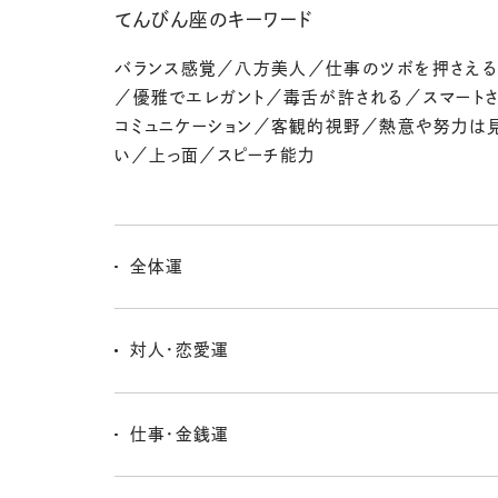
てんびん座のキーワード
バランス感覚／八方美人／仕事のツボを押さえ
／優雅でエレガント／毒舌が許される／スマート
コミュニケーション／客観的視野／熱意や努力は
い／上っ面／スピーチ能力
全体運
人とのつながりが未来を広げてくれるよ。友人や仕事
われた集まりに参加したり、話に乗ってみたりすると、新
対人・恋愛運
スにつながるんだ。7日以降は魅力も存在感もぐんとア
やメイクを少し変えただけでも周りから褒められたり、
対人運は今週いちばんの追い風。新しい友人ができたり
い人から声をかけられたりとうれしい出来事が増えそう
の人と再会したり、人とのご縁が一気に広がりそう。キ
仕事・金銭運
気配りが、多くの人を引き寄せるよ。恋愛では、フリーの
印象で好感を持たれやすく、紹介や食事会にもチャンス
これまで積み重ねてきた努力が評価されやすいタイミン