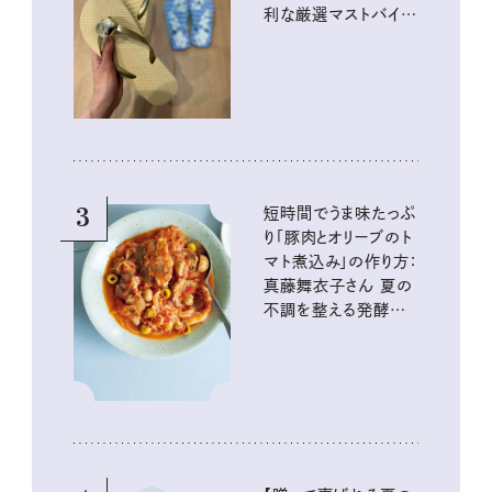
利な厳選マストバイア
イテム
3
短時間でうま味たっぷ
り「豚肉とオリーブのト
マト煮込み」の作り方：
真藤舞衣子さん 夏の
不調を整える発酵レ
シピ