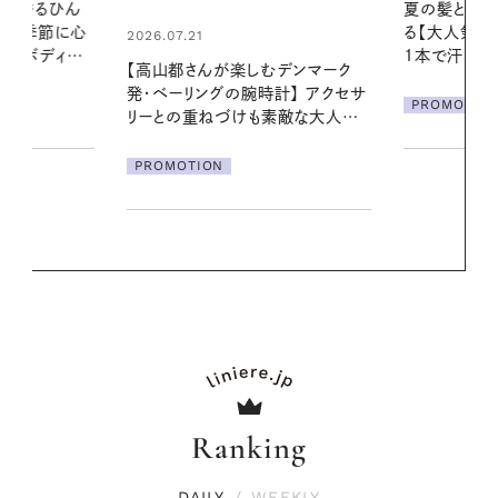
夏の髪と心が瞬時にリフレッシュす
お出かけ前の
る【大人気のドライシャンプー】 この
の一日。汗ば
1本で汗ばむ季節も一日中心地よく
に過ごす私
デンマーク
クセサ
PROMOTION
PROMOTIO
素敵な大人の
Ranking
DAILY
/
WEEKLY