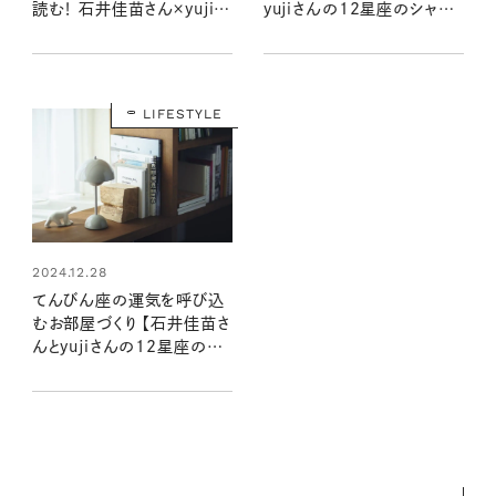
読む！ 石井佳苗さん×yujiさ
yujiさんの12星座のシャド
んの自分を“整える”インテリ
ームーンで読むインテリア】
ア
LIFESTYLE
2024.12.28
てんびん座の運気を呼び込
むお部屋づくり 【石井佳苗さ
んとyujiさんの12星座のシ
ャドームーンで読むインテリ
ア】