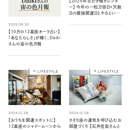
【2025年吉日予報カレンダ
ー】 今年の一粒万倍日×天赦
日の最強開運日とやるといい
ことリストは？
2025.09.30
【10月の12星座オーラ占い】
「あなたらしさ」が輝く、Daiki
さんの宙の色月報
LIFESTYLE
LIFESTYLE
2024.12.28
2024.12.28
【おうちを開運スポットに】
さそり座の運気を呼び込むお
12星座のシャドームーンから
部屋づくり 【石井佳苗さんと