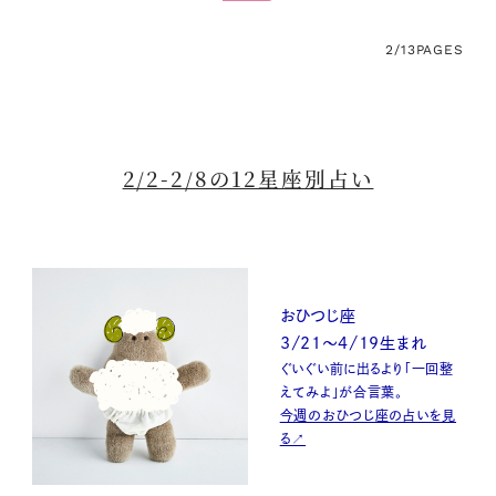
2/13
PAGES
2/2-2/8の12星座別占い
おひつじ座
3/21～4/19生まれ
ぐいぐい前に出るより「一回整
えてみよ」が合言葉。
今週のおひつじ座の占いを見
る↗