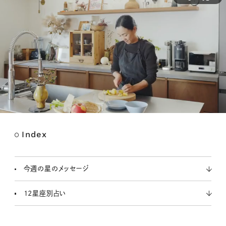
Index
M
u
t
今週の星のメッセージ
e
12星座別占い