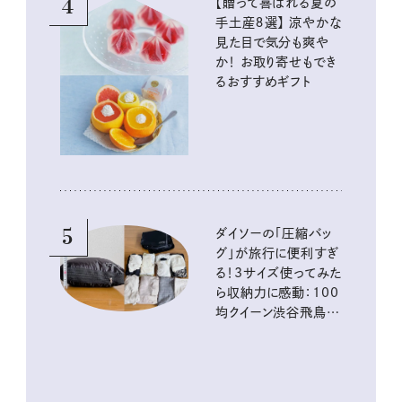
4
【贈って喜ばれる夏の
手土産８選】 涼やかな
見た目で気分も爽や
か！ お取り寄せもでき
るおすすめギフト
5
ダイソーの「圧縮バッ
グ」が旅行に便利すぎ
る！3サイズ使ってみた
ら収納力に感動：100
均クイーン渋谷飛鳥の
『本当にいいもの』第
10回③