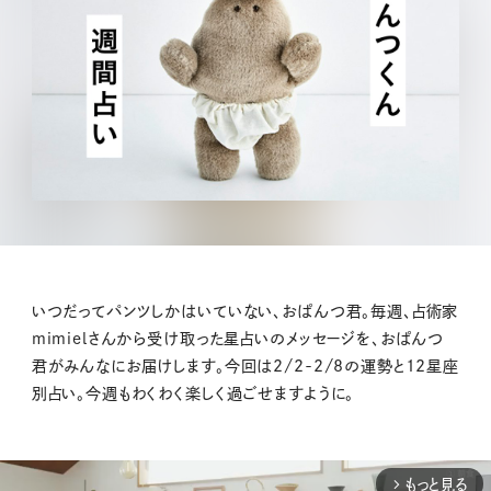
いつだってパンツしかはいていない、おぱんつ君。毎週、占術家
mimielさんから受け取った星占いのメッセージを、おぱんつ
君がみんなにお届けします。今回は2/2-2/8の運勢と12星座
別占い。今週もわくわく楽しく過ごせますように。
もっと見る
arrow_forward_ios