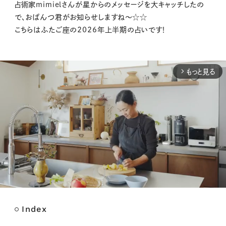
占術家mimielさんが星からのメッセージを大キャッチしたの
で、おぱんつ君がお知らせしますね〜☆☆
こちらはふたご座の2026年上半期の占いです！
もっと見る
arrow_forward_ios
Index
M
u