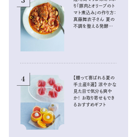
3
り「豚肉とオリーブのト
マト煮込み」の作り方：
真藤舞衣子さん 夏の
不調を整える発酵レ
シピ
4
【贈って喜ばれる夏の
手土産８選】 涼やかな
見た目で気分も爽や
か！ お取り寄せもでき
るおすすめギフト