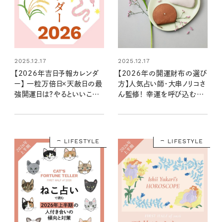
2025.12.17
2025.12.17
【2026年吉日予報カレンダ
【2026年の開運財布の選び
ー】 一粒万倍日×天赦日の最
方】人気占い師・大串ノリコさ
強開運日は？やるといいこと
ん監修！ 幸運を呼び込む注
やNG行動まで丸わかり！
目の色やモチーフ、新調すべ
き開運日は？
LIFESTYLE
LIFESTYLE