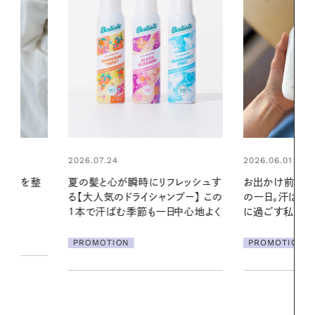
2026.06.01
リフレッシュす
お出かけ前のひと手間で変わる、夏
ンプー】 この
の一日。汗ばむ季節を「ごきげん」
2026.07.21
一日中心地よく
に過ごす私の新習慣
【高山都さん
発・ベーリングの
PROMOTION
リーとの重ね
夏スタイル３
PROMOTIO