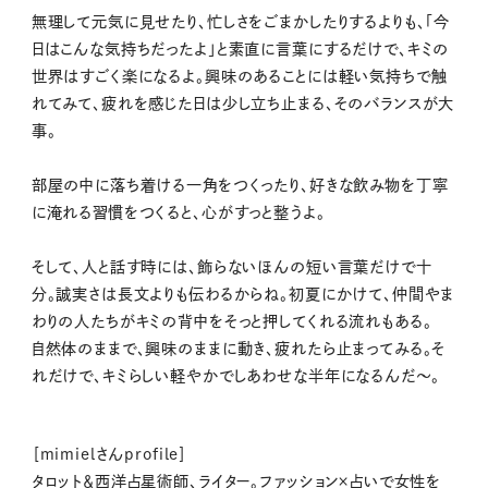
無理して元気に見せたり、忙しさをごまかしたりするよりも、「今
日はこんな気持ちだったよ」と素直に言葉にするだけで、キミの
世界はすごく楽になるよ。興味のあることには軽い気持ちで触
れてみて、疲れを感じた日は少し立ち止まる、そのバランスが大
事。
部屋の中に落ち着ける一角をつくったり、好きな飲み物を丁寧
に淹れる習慣をつくると、心がすっと整うよ。
そして、人と話す時には、飾らないほんの短い言葉だけで十
分。誠実さは長文よりも伝わるからね。初夏にかけて、仲間やま
わりの人たちがキミの背中をそっと押してくれる流れもある。
自然体のままで、興味のままに動き、疲れたら止まってみる。そ
れだけで、キミらしい軽やかでしあわせな半年になるんだ〜。
［mimielさんprofile］
タロット＆西洋占星術師、ライター。ファッション×占いで女性を