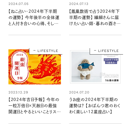
2024.07.05
2024.07.13
【ねこ占い・2024年下半期
【鳳凰数術で占う2024年下
の運勢】 今年後半の全体運
半期の運勢】 繊細さんに届
と人付き合いの心得、そして
けたい占い師・暮れの酉さん
12種のねこの運命は？
の言葉
LIFESTYLE
LIFESTYLE
2023.12.29
2024.07.20
【2024年吉日予報】 今年の
うお座の2024年下半期の
一粒万倍日×天赦日の最強
運勢は？ 【おぱんつ君のわく
開運日とやるといいことリスト
わく楽しい12星座占い】
は？