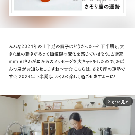
みんな2024年の上半期の調子はどうだった〜？ 下半期も、大
きな星の動きがあって価値観の変化を感じていきそう。占術家
mimielさんが星からのメッセージを大キャッチしたので、おぱ
んつ君がお知らせしますね〜☆☆ こちらは、さそり座の運勢で
す☆ 2024年下半期も、わくわく楽しく過ごせますよーに！
もっと見る
arrow_forward_ios