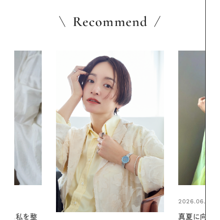
Recommend
2026.06.01
2026.07.24
真夏に向けて、ハーブが香るひん
夏の髪と心が