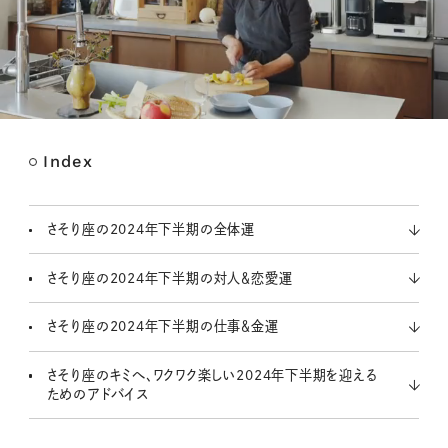
Index
M
u
t
さそり座の2024年下半期の全体運
e
さそり座の2024年下半期の対人＆恋愛運
さそり座の2024年下半期の仕事＆金運
さそり座のキミへ、ワクワク楽しい2024年下半期を迎える
ためのアドバイス