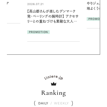
やりジェルと出合う。暑い季節に心
る【大人気の
地よくうるおう、軽やかなボディケ
1本で汗ばむ
デンマーク
ア
クセサ
PROMOTION
PROMOTIO
素敵な大人の
Ranking
DAILY
/
WEEKLY