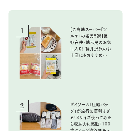
1
【ご当地スーパー「ツ
ルヤ」の名品5選】長
野在住・地元民のお気
に入り！ 軽井沢旅のお
土産にもおすすめのお
いしいもの
2
ダイソーの「圧縮バッ
グ」が旅行に便利すぎ
る！3サイズ使ってみた
ら収納力に感動：100
均クイーン渋谷飛鳥の