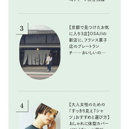
『本当にいいもの』第
10回③
3
【京都で見つけたお気
に入り3店】OSAJIの
新店に、フランス菓子
店のプレートラン
チ……おいしいのんび
り街歩き。
4
【大人女性のための
「すっきり見えTシャ
ツ」おすすめと選び方】
おしゃれに体型カバー