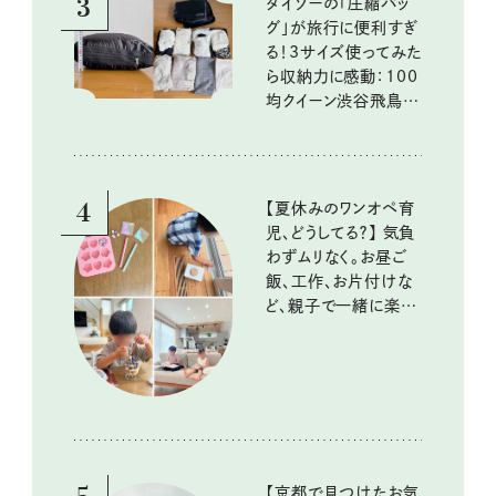
3
ダイソーの「圧縮バッ
グ」が旅行に便利すぎ
る！3サイズ使ってみた
ら収納力に感動：100
均クイーン渋谷飛鳥の
『本当にいいもの』第
10回③
4
【夏休みのワンオペ育
児、どうしてる？】 気負
わずムリなく。お昼ご
飯、工作、お片付けな
ど、親子で一緒に楽し
める工夫
【京都で見つけたお気