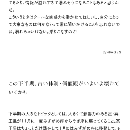
てきたり、情報が溢れすぎて溺れそうになることもあると思うん
だ。
こういうときはクールな直感力を働かせてほしいし、自分にとっ
て大事なものは何かな？って常に問いかけることを忘れないで
ね。溺れちゃいけない。乗りこなすのさ！
2/4
PAGES
この下半期、古い体制・価値観がいよいよ壊れて
いくかも
下半期の大きなトピックとしては、大きくて影響力のある星・冥
王星が11月に一度みずがめ座からやぎ座に戻ってくること。冥
王星はちょっとだけ滞在して1月にはみずがめ座に移動して、も