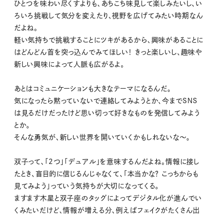
ひとつを味わい尽くすよりも、あちこち味見して楽しみたいし、い
ろいろ挑戦して気分を変えたり、視野を広げてみたい時期なん
だよね。
軽い気持ちで挑戦することにツキがあるから、興味があることに
はどんどん首を突っ込んでみてほしい！ きっと楽しいし、趣味や
新しい興味によって人脈も広がるよ。
あとはコミュニケーションも大きなテーマになるんだ。
気になったら黙っていないで連絡してみようとか、今までSNS
は見るだけだったけど思い切って好きなものを発信してみよう
とか。
そんな勇気が、新しい世界を開いていくかもしれないな〜。
双子って、「２つ」「デュアル」を意味するんだよね。情報に接し
たとき、盲目的に信じるんじゃなくて、「本当かな？ こっちからも
見てみよう」っていう気持ちが大切になってくる。
ますます木星と双子座のタッグによってデジタル化が進んでい
くみたいだけど、情報が増える分、例えばフェイクがたくさん出