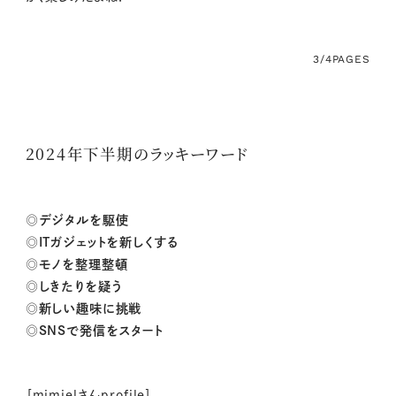
3/4
PAGES
2024年下半期のラッキーワード
◎デジタルを駆使
◎ITガジェットを新しくする
◎モノを整理整頓
◎しきたりを疑う
◎新しい趣味に挑戦
◎SNSで発信をスタート
［mimielさんprofile］