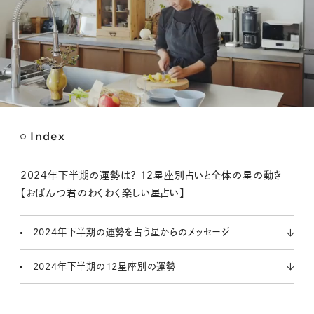
Index
M
u
t
2024年下半期の運勢は？ 12星座別占いと全体の星の動き
e
【おぱんつ君のわくわく楽しい星占い】
2024年下半期の運勢を占う星からのメッセージ
2024年下半期の12星座別の運勢