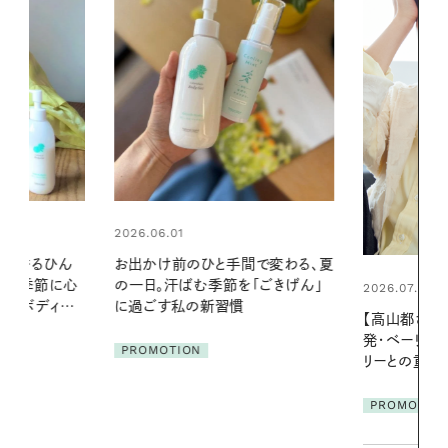
2026.07.24
間で変わる、夏
夏の髪と心が
「ごきげん」
る【大人気の
2026.07.21
1本で汗ばむ
【高山都さんが楽しむデンマーク
発・ベーリングの腕時計】 アクセサ
PROMOTIO
リーとの重ねづけも素敵な大人の
夏スタイル３選
PROMOTION