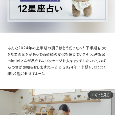
みんな2024年の上半期の調子はどうだった〜？ 下半期も、大
きな星の動きがあって価値観の変化を感じていきそう。占術家
mimielさんが星からのメッセージを大キャッチしたので、おぱ
んつ君がお知らせしますね〜☆☆ 2024年下半期も、わくわく
楽しく過ごせますよーに！
もっと見る
arrow_forward_ios