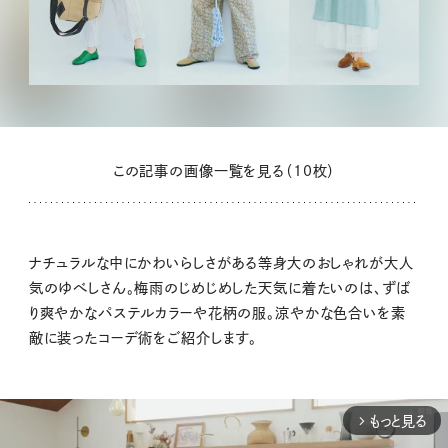
この記事の画像一覧を見る（10枚）
ナチュラルな中にかわいらしさがある等身大のおしゃれが大人
気のゆべしさん。梅雨のじめじめした天気に着たいのは、ずば
り爽やかなパステルカラーや花柄の服。涼やかな色合いを素
敵に装ったコーデ術をご紹介します。
もっと見る
arrow_forward_ios