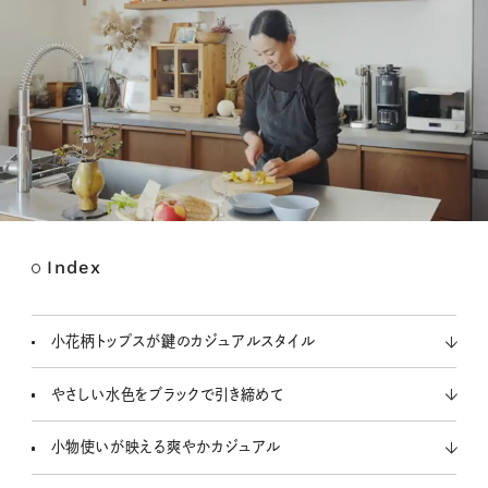
Index
M
u
t
小花柄トップスが鍵のカジュアルスタイル
e
やさしい水色をブラックで引き締めて
小物使いが映える爽やかカジュアル