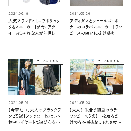
2024.06.18
2024.05.26
人気ブランドの【コラボリュッ
アディダスとウェールズ・ボ
ク＆スニーカー】が今、アツ
ナーのコラボスニーカー｜ワン
イ！ おしゃれな人が注目して
ピースの装いに抜け感をプラ
るのはコレ
ス 【大人女子の足もとおしゃ
れ】
FASHION
FASHION
2024.05.01
2024.05.03
【今着たい、大人のブラックワ
【大人に似合う初夏のカラー
ンピ5選】シックな一枚は、小
ワンピース5選】一枚着るだ
物やレイヤードで遊び心をプ
けで存在感＆おしゃれさ度
ラスすると◎
UP！ 気分も上がるきれい色