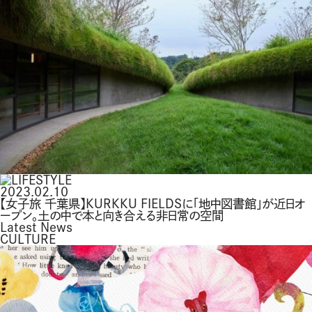
2023.02.10
【女子旅 千葉県】KURKKU FIELDSに「地中図書館」が近日オ
ープン。土の中で本と向き合える非日常の空間
Latest News
CULTURE