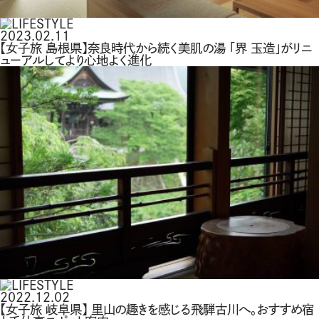
2023.02.11
【女子旅 島根県】奈良時代から続く美肌の湯 「界 玉造」がリニ
ューアルしてより心地よく進化
2022.12.02
【女子旅 岐阜県】 里山の趣きを感じる飛騨古川へ。おすすめ宿