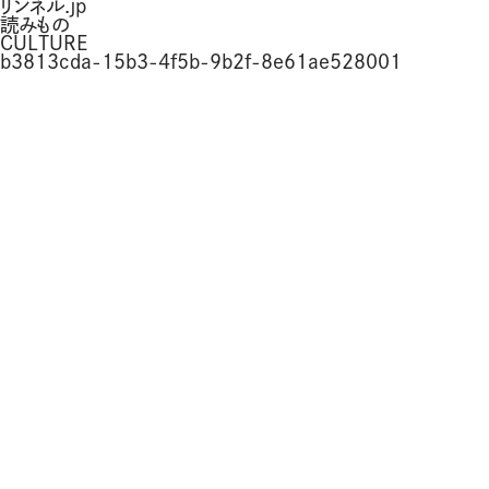
リンネル.jp
読みもの
CULTURE
b3813cda-15b3-4f5b-9b2f-8e61ae528001