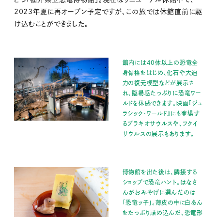
2023年夏に再オープン予定ですが、この旅では休館直前に駆
け込むことができました。
館内には40体以上の恐竜全
身骨格をはじめ、化石や大迫
力の復元模型などが展示さ
れ、臨場感たっぷりに恐竜ワー
ルドを体感できます。映画『ジュ
ラシック・ワールド』にも登場す
るブラキオサウルスや、フクイ
サウルスの展示もあります。
博物館を出た後は、隣接する
ショップで恐竜ハント。はなさ
んがおみやげに選んだのは
「恐竜ッ子」。薄皮の中に白あん
をたっぷり詰め込んだ、恐竜形