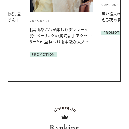
2026.06.01
2026.06.01
暑い夏のナイトルーティン。私を整
真夏に向けて
える夜の爽やかご褒美ケア
やりジェルと
地よくうるお
デンマーク
ア
PROMOTION
クセサ
PROMOTIO
素敵な大人の
Ranking