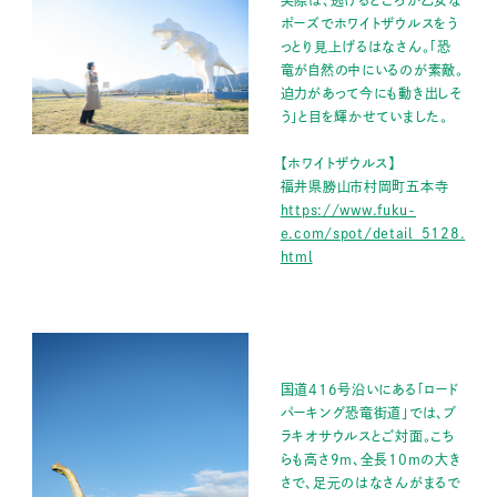
実際は、逃げるどころか乙女な
ポーズでホワイトザウルスをう
っとり見上げるはなさん。「恐
竜が自然の中にいるのが素敵。
迫力があって今にも動き出しそ
う」と目を輝かせていました。
【ホワイトザウルス】
福井県勝山市村岡町五本寺
https://www.fuku-
e.com/spot/detail_5128.
html
国道416号沿いにある「ロード
パーキング恐竜街道」では、ブ
ラキオサウルスとご対面。こち
らも高さ9m、全長10mの大き
さで、足元のはなさんがまるで