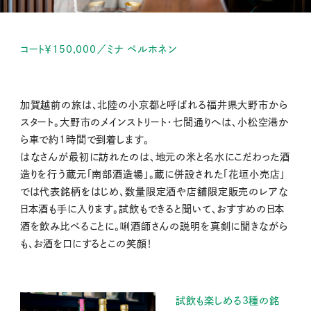
コート￥150,000／ミナ ペルホネン
加賀越前の旅は、北陸の小京都と呼ばれる福井県大野市から
スタート。大野市のメインストリート・七間通りへは、小松空港か
ら車で約1時間で到着します。
はなさんが最初に訪れたのは、地元の米と名水にこだわった酒
造りを行う蔵元「南部酒造場」。蔵に併設された「花垣小売店」
では代表銘柄をはじめ、数量限定酒や店舗限定販売のレアな
日本酒も手に入ります。試飲もできると聞いて、おすすめの日本
酒を飲み比べることに。唎酒師さんの説明を真剣に聞きながら
も、お酒を口にするとこの笑顔！
試飲も楽しめる3種の銘