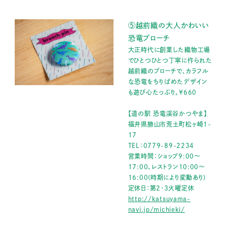
⑤越前織の大人かわいい
恐竜ブローチ
大正時代に創業した織物工場
でひとつひとつ丁寧に作られた
越前織のブローチで、カラフル
な恐竜をちりばめたデザイン
も遊び心たっぷり。￥660
【道の駅 恐竜渓谷かつやま】
福井県勝山市荒土町松ヶ崎1-
17
TEL：0779-89-2234
営業時間：ショップ9:00～
17:00、レストラン10:00～
16:00(時期により変動あり)
定休日：第2･3火曜定休
http://katsuyama-
navi.jp/michieki/