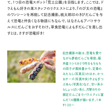
て、１つ目の恐竜スポット「荒土公園」を目指します。ここでは、ド
ラえもん好きの某スタッフのリクエストにより、『のび太の恐竜』
のワンシーンを再現して記念撮影。桃太郎印のきびだんごを与
えて恐竜と仲良くなる物語にちなんで、はなさんもアパトサウ
ルスにだんごをおすそわけ。草食恐竜によもぎだんごを差し出
すとは、さすが恐竜好き！
記念撮影の後は、恐竜を愛で
ながら夢助だんごを堪能。福
井産コシヒカリで作るもちもち
の団子が風味豊かで、定番の
みたらし(写真左)のほか、かつ
おチーズ(写真中央)やよもぎつ
ぶあん(写真右)など、甘い系か
らしょっぱい系と、月替わりの
限定だんごまでバラエティに富
んだ16種類が揃います。1本
￥130～