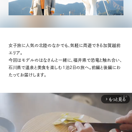
女子旅に人気の北陸のなかでも、気軽に周遊できる加賀越前
エリア。
今回はモデルのはなさんと一緒に、福井県で恐竜と触れ合い、
石川県で温泉と美食を楽しむ1泊2日の旅へ。前編と後編にわ
たってお届けします。
もっと見る
arrow_forward_ios