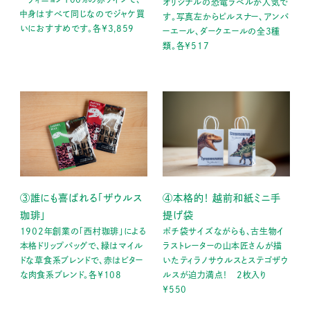
オリジナルの恐竜ラベルが人気で
中身はすべて同じなのでジャケ買
す。写真左からピルスナー、アンバ
いにおすすめです。各￥3,859
ーエール、ダークエールの全3種
類。各￥517
③誰にも喜ばれる「ザウルス
④本格的！ 越前和紙ミニ手
珈琲」
提げ袋
1902年創業の｢西村珈琲｣による
ポチ袋サイズながらも、古生物イ
本格ドリップバッグで、緑はマイル
ラストレーターの山本匠さんが描
ドな草食系ブレンドで、赤はビター
いたティラノサウルスとステゴザウ
な肉食系ブレンド。各￥108
ルスが迫力満点！ 2枚入り
￥550