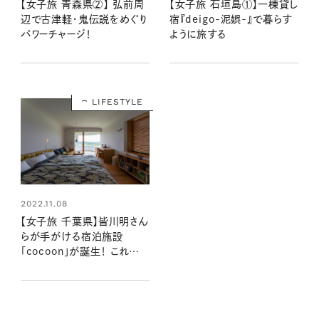
【女子旅 石垣島①】一棟貸し
【女子旅 青森県②】 弘前周
宿『deigo-泥娯-』で暮らす
辺で古津軽・鬼伝説をめぐり
ように旅する
パワーチャージ！
LIFESTYLE
2022.11.08
【女子旅 千葉県】皆川明さん
らが手がける宿泊施設
「cocoon」が誕生！ これから
の暮らし方を体感