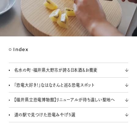
Index
M
u
t
名水の町・福井県大野市が誇る日本酒＆お蕎麦
e
「恐竜大好き！」なはなさんと巡る恐竜スポット
【福井県立恐竜博物館】リニューアルが待ち遠しい聖地へ
道の駅で見つけた恐竜みやげ5選