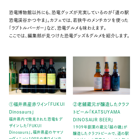
恐竜博物館以外にも、恐竜グッズが充実しているのが「道の駅
恐竜渓谷かつやま」。カフェでは、若狭牛のメンチカツを使った
「ラプトルバーガー」など、恐竜グルメも味わえます。
ここでは、編集部が見つけた恐竜グッズ&グルメを紹介します。
②老舗蔵元が醸造したクラフ
①福井県産赤ワイン｢FUKUI
トビール「KATSUYAMA
Dinosaurs｣
福井県内で発見された恐竜をデ
DINOSAUR BEER」
ザインした｢FUKUI
1909年創業の蔵元「越の磯」が
Dinosaurs｣。福井県産のヤマソ
醸造したクラフトビールで、道の駅
ーヴィニョン100%の赤ワインで、