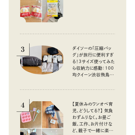
いしいもの
3
ダイソーの「圧縮バッ
グ」が旅行に便利すぎ
る！3サイズ使ってみた
ら収納力に感動：100
均クイーン渋谷飛鳥の
『本当にいいもの』第
10回③
4
【夏休みのワンオペ育
児、どうしてる？】 気負
わずムリなく。お昼ご
飯、工作、お片付けな
ど、親子で一緒に楽し