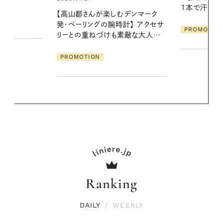
1本で汗ばむ季節も一日中心地よく
に過ごす私
デンマーク
クセサ
PROMOTION
PROMOTIO
素敵な大人の
Ranking
DAILY
/
WEEKLY