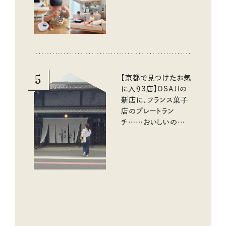
める工夫
5
【京都で見つけたお気
に入り3店】OSAJIの
新店に、フランス菓子
店のプレートラン
チ……おいしいのんび
り街歩き。