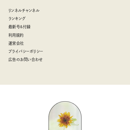
私の住むまち、好きな場所。LOCAL LIFE REPORT
ときめく冬の贈りもの
クグロフの猫
リンネル暮らし部
リンネルチャンネル
リンネル 暮らしの道具大賞
クラフトビール案内
中沢元紀の板前さん入門
リンネルチャンネル
ランキング
ナチュラルメイクレッスン
母の日に贈りたい、お花モチーフのアイテム
空想喫茶トラノコクさんのあの店この店、喫茶訪問日記
おぱんつ君のわくわく楽しい一週間占い
最新号&付録
喜ばれる贈り物手帖
うちねこグランプリ2026、発表！
圷みほさんのゆるっと週末キャンプ通信
毎日が心地よくなるリンネルタロット
利用規約
2026年上半期占い大特集
豆柴・まもるくんの旅日記
運営会社
2025年下半期占い大特集
柳沢小実さんのお散歩するようなゆるり旅
プライバシーポリシー
猫と一緒に心地いい暮らし
広告のお問い合わせ
valoさんのかわいいもの探し
tsukuru & Lin. ツクルアンドリン
kippis（キッピス）
暮らしの時産テクニック
バッグの中身
コウケンテツのヒトワザ巡り
ノーラのフィンランド旅気分
街角ワンデイ