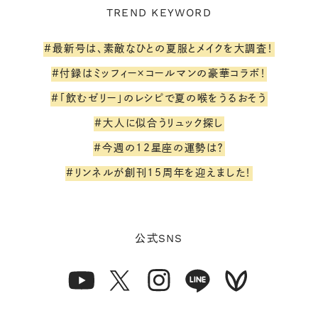
TREND KEYWORD
#最新号は、素敵なひとの夏服とメイクを大調査！
#付録はミッフィー×コールマンの豪華コラボ！
#「飲むゼリー」のレシピで夏の喉をうるおそう
#大人に似合うリュック探し
#今週の12星座の運勢は？
#リンネルが創刊15周年を迎えました！
SNS
公式