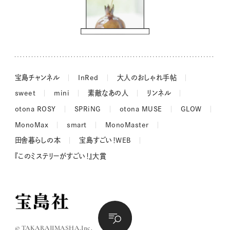
ドーナツハント
吉田羊さんの着物と12のアソビゴコロ
長谷川あかりさんの今週もお疲れ様つまみ
宝島チャンネル
InRed
大人のおしゃれ手帖
sweet
mini
素敵なあの人
リンネル
otona ROSY
SPRiNG
otona MUSE
GLOW
MonoMax
smart
MonoMaster
田舎暮らしの本
宝島すごい！WEB
『このミステリーがすごい！』大賞
© TAKARAJIMASHA,Inc.