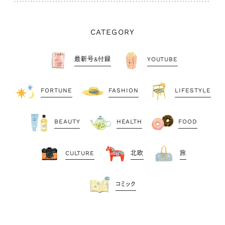
CATEGORY
最新号&付録
YOUTUBE
FORTUNE
FASHION
LIFESTYLE
BEAUTY
HEALTH
FOOD
CULTURE
北欧
旅
コミック