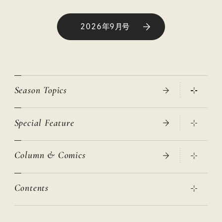
2026年9月号
Season Topics
Special Feature
真夏のひんやりグッズ 2026
大人のリュック探し 2026SS
Column & Comics
ニトリ・イケア・無印良品で賢くおしゃれなインテリア
2026年春夏 トレンドファッションニュース
この春ほしい大人のスニーカー 2026春夏
2026年下半期占い大特集
絶品、お餅レシピ大集合！
Contents
女子旅おすすめスポット 暮らすように心地いいリンネル旅ガイ
ぐれいさん
ド
本当に使える「旅道具」
明日もいい日になりますように
幸せな老後のための リンネルマネー講座
世界のサンタさんに会って来た！
清水みさとの食いしんぼう寄り道サウナ
リンネルおしゃれファッションスナップ