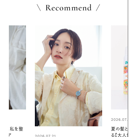
Recommend
2026.07.24
2026.06.01
夏の髪と心が瞬時にリフレッシュす
お出かけ前の
る【大人気のドライシャンプー】 この
の一日。汗ば