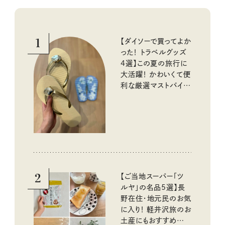
1
【ダイソーで買ってよか
った！ トラベルグッズ
4選】この夏の旅行に
大活躍！ かわいくて便
利な厳選マストバイア
イテム
2
【ご当地スーパー「ツ
ルヤ」の名品5選】長
野在住・地元民のお気
に入り！ 軽井沢旅のお
土産にもおすすめのお