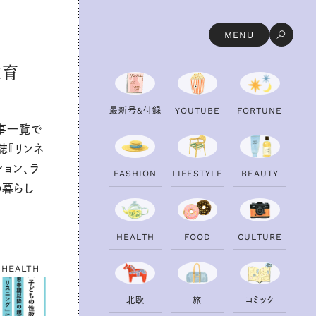
MENU
教育
最
新
号
&
付
録
Y
O
U
T
U
B
E
F
O
R
T
U
N
E
事一覧で
誌『リンネ
ョン、ラ
F
A
S
H
I
O
N
L
I
F
E
S
T
Y
L
E
B
E
A
U
T
Y
の暮らし
H
E
A
L
T
H
F
O
O
D
C
U
L
T
U
R
E
HEALTH
北
欧
旅
コ
ミ
ッ
ク