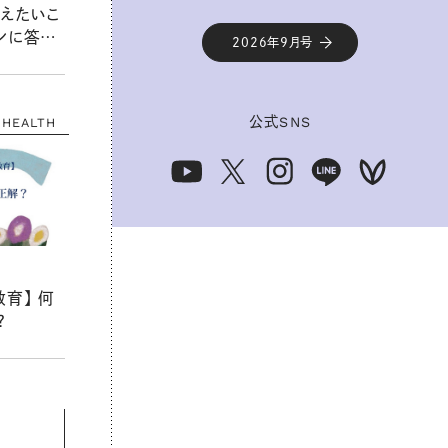
えたいこ
ンに答え
2026年9月号
公式
SNS
HEALTH
育】 何
？