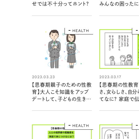
せでは不十分ってホント？
みんなの困ったに
す！
HEALTH
2023.03.23
2023.03.17
【思春期親子のための性教
【思春期の性教育
育】大人こそ知識をアップ
さ、女らしさ、自分
デートして、子どもの生きる
てなに？ 家庭で
力を育もう
性の多様性
HEALTH