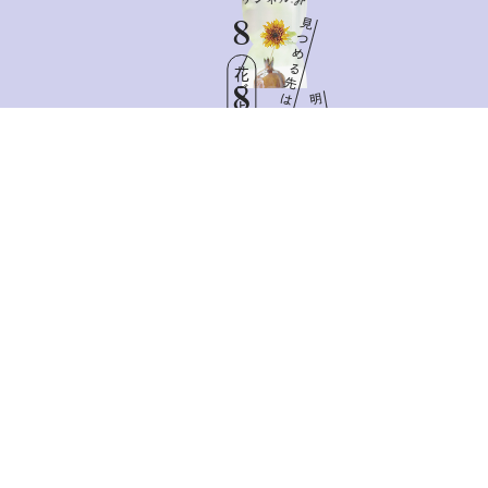
8
見
つ
め
る
花ごよみ
先
8
は
明
日
Sat
と
憧
れ