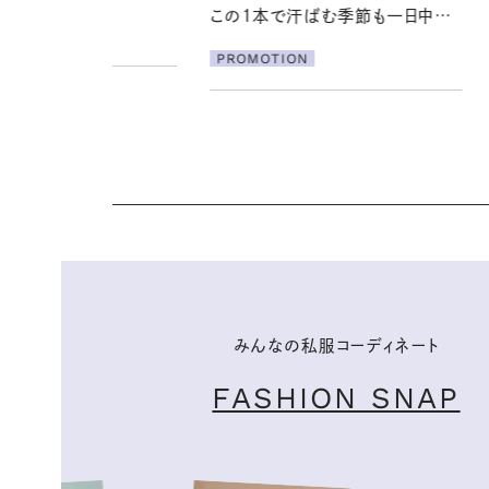
で汗ばむ季節も一日中心
【高山都さんが楽しむデンマーク
発・ベーリングの腕時計】 アクセサ
ION
リーとの重ねづけも素敵な大人の
夏スタイル３選
PROMOTION
みんなの私服コーディネート
FASHION SNAP