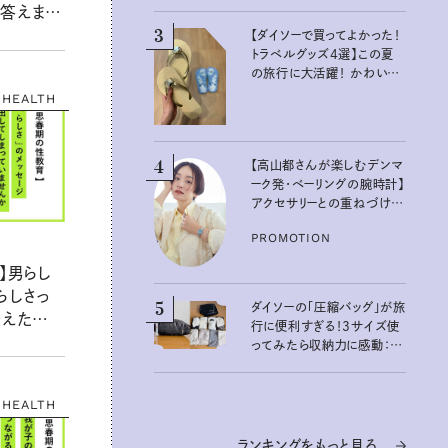
答えま
3
【ダイソーで買ってよかった！
トラベルグッズ4選】この夏
の旅行に大活躍！ かわいく
て便利な厳選マストバイア
HEALTH
イテム
4
【高山都さんが楽しむデンマ
ーク発・ベーリングの腕時計】
アクセサリーとの重ねづけも
素敵な大人の夏スタイル３
PROMOTION
選
】男らし
らしさっ
5
ダイソーの「圧縮バッグ」が旅
伝えたい
行に便利すぎる！3サイズ使
ってみたら収納力に感動：
100均クイーン渋谷飛鳥の
『本当にいいもの』第10回③
HEALTH
ランキングをもっと見る