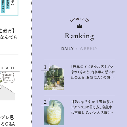
性教育】
Ranking
なんでも
DAILY
/
WEEKLY
1
【岐阜のすてきなお店】 心と
HEALTH
きめくものと、作り手の想いに
出会える、お気に入りの雑貨
屋さん
2
甘酢でまろやか！「玉ねぎの
ピクルス」の作り方。冷蔵庫
に常備しておくと大活躍：真
&プレ思
藤舞衣子さんの発酵と酸味
の仕込みごはん
るQ&A