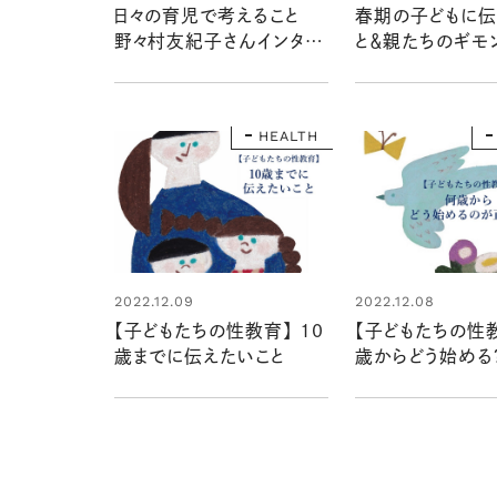
日々の育児で考えること
春期の子どもに伝
野々村友紀子さんインタビ
と＆親たちのギモ
ュー
ます
HEALTH
2022.12.09
2022.12.08
【子どもたちの性教育】 10
【子どもたちの性教
歳までに伝えたいこと
歳からどう始める