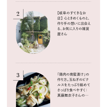
2
【岐阜のすてきなお
店】 心ときめくものと、
作り手の想いに出会え
る、お気に入りの雑貨
屋さん
3
「鶏肉の南蛮漬け」の
作り方。玉ねぎのピク
ルスをたっぷり絡めて
さっぱり食べやすく：
真藤舞衣子さんの発
酵と酸味レシピ