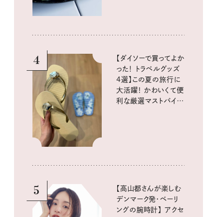
4
【ダイソーで買ってよか
った！ トラベルグッズ
4選】この夏の旅行に
大活躍！ かわいくて便
利な厳選マストバイア
イテム
5
【高山都さんが楽しむ
デンマーク発・ベーリ
ングの腕時計】 アクセ