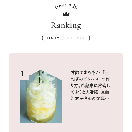
Ranking
DAILY
/
WEEKLY
1
甘酢でまろやか！「玉
ねぎのピクルス」の作
り方。冷蔵庫に常備し
ておくと大活躍：真藤
舞衣子さんの発酵と
酸味の仕込みごはん