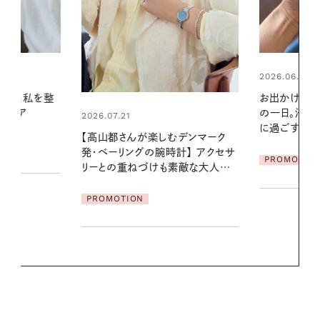
2026.06.01
2026.07.24
お出かけ前のひと手間で変わる、夏
夏の髪と心が
の一日。汗ばむ季節を「ごきげん」
る【大人気の
に過ごす私の新習慣
1本で汗ばむ
デンマーク
クセサ
PROMOTION
PROMOTIO
素敵な大人の