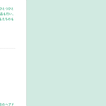
ひとつひと
品も行い、
もたちのも
目のヘアド