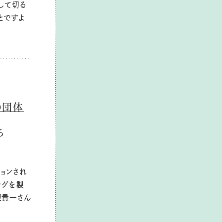
して切る
とですよ
O団体
ち
ションされ
ッグを製
辺貴一さん