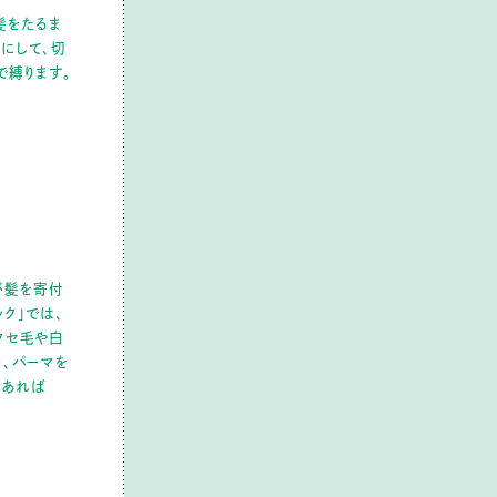
髪をたるま
にして、切
で縛ります。
が髪を寄付
ック」では、
クセ毛や白
チ、パーマを
があれば