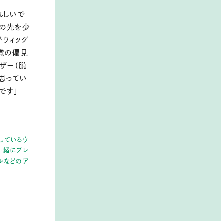
れしいで
その先を少
がウィッグ
覚の偏見
ザー（脱
思ってい
です」
しているウ
と一緒にプレ
ルなどのア