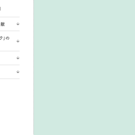
」
貢献
ク」の