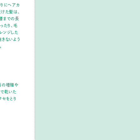
ぶりにヘアカ
続けた髪は、
腰までの長
ったり、毛
レンジした
飽きないよう
。
菌の増殖や
ので乾いた
クセをとり