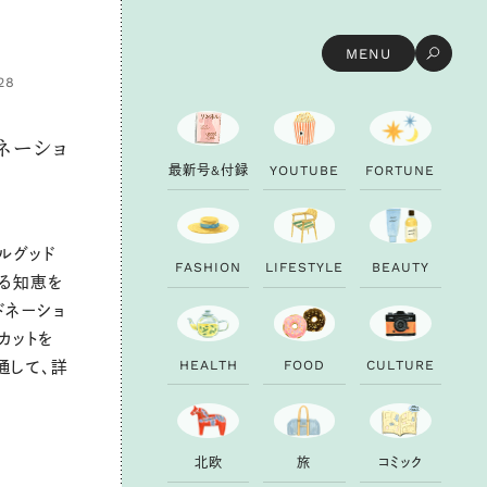
MENU
28
ネーショ
最
新
号
&
付
録
Y
O
U
T
U
B
E
F
O
R
T
U
N
E
ルグッド
F
A
S
H
I
O
N
L
I
F
E
S
T
Y
L
E
B
E
A
U
T
Y
える知恵を
ドネーショ
カットを
H
E
A
L
T
H
F
O
O
D
C
U
L
T
U
R
E
通して、詳
北
欧
旅
コ
ミ
ッ
ク