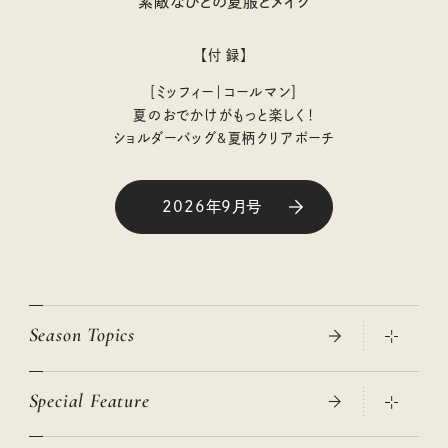
素敵なひとの夏服とメイク
【付 録】
［ミッフィー｜コールマン］
夏のおでかけがもっと楽しく！
ショルダーバッグ&夏柄クリアポーチ
2026年9月号
Season Topics
Special Feature
真夏のひんやりグッズ 2026
大人のリュック探し 2026SS