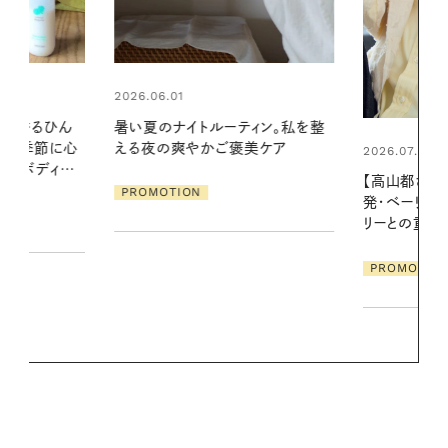
2026.06.01
ィン。私を整
お出かけ前の
美ケア
の一日。汗ば
2026.07.21
に過ごす私
【高山都さんが楽しむデンマーク
発・ベーリングの腕時計】 アクセサ
PROMOTIO
リーとの重ねづけも素敵な大人の
夏スタイル３選
PROMOTION