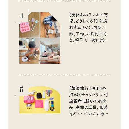
4
【夏休みのワンオペ育
児、どうしてる？】 気負
わずムリなく。お昼ご
飯、工作、お片付けな
ど、親子で一緒に楽し
める工夫
5
【韓国旅行2泊3日の
持ち物チェックリスト】
旅賢者に聞いた必需
品、事前の準備、服装
など……これさえあれ
ば安心！