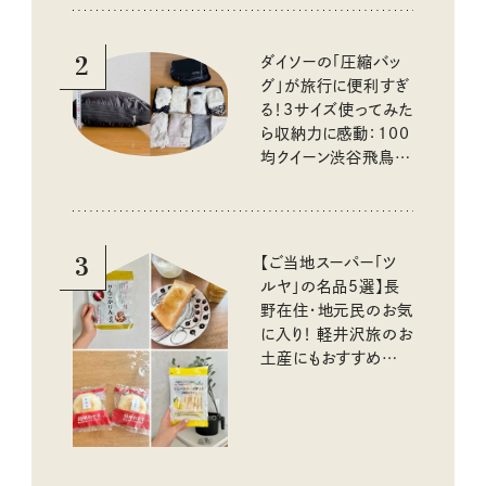
2
ダイソーの「圧縮バッ
グ」が旅行に便利すぎ
る！3サイズ使ってみた
ら収納力に感動：100
均クイーン渋谷飛鳥の
『本当にいいもの』第
10回③
3
【ご当地スーパー「ツ
ルヤ」の名品5選】長
野在住・地元民のお気
に入り！ 軽井沢旅のお
土産にもおすすめのお
いしいもの