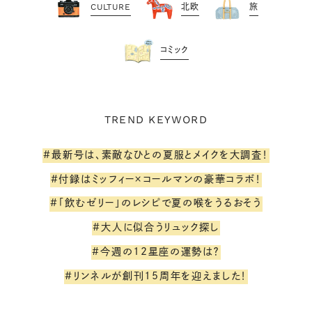
CULTURE
北欧
旅
コミック
TREND KEYWORD
#最新号は、素敵なひとの夏服とメイクを大調査！
#付録はミッフィー×コールマンの豪華コラボ！
#「飲むゼリー」のレシピで夏の喉をうるおそう
#大人に似合うリュック探し
#今週の12星座の運勢は？
#リンネルが創刊15周年を迎えました！