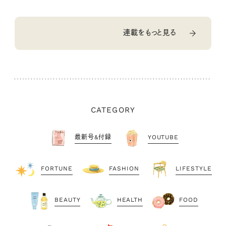
連載をもっと見る
CATEGORY
最新号&付録
YOUTUBE
FORTUNE
FASHION
LIFESTYLE
BEAUTY
HEALTH
FOOD