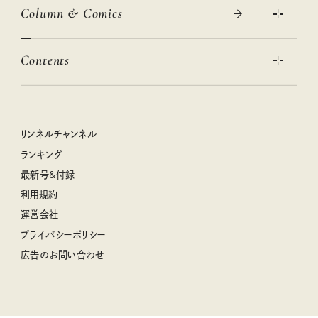
Column & Comics
ニトリ・イケア・無印良品で賢くおしゃれなインテリア
2026年春夏 トレンドファッションニュース
この春ほしい大人のスニーカー 2026春夏
2026年下半期占い大特集
絶品、お餅レシピ大集合！
Contents
女子旅おすすめスポット 暮らすように心地いいリンネル旅ガイ
ぐれいさん
ド
本当に使える「旅道具」
明日もいい日になりますように
幸せな老後のための リンネルマネー講座
世界のサンタさんに会って来た！
清水みさとの食いしんぼう寄り道サウナ
リンネルおしゃれファッションスナップ
私の住むまち、好きな場所。LOCAL LIFE REPORT
ときめく冬の贈りもの
クグロフの猫
リンネル暮らし部
リンネルチャンネル
リンネル 暮らしの道具大賞
クラフトビール案内
中沢元紀の板前さん入門
リンネルチャンネル
ランキング
ナチュラルメイクレッスン
母の日に贈りたい、お花モチーフのアイテム
空想喫茶トラノコクさんのあの店この店、喫茶訪問日記
おぱんつ君のわくわく楽しい一週間占い
最新号&付録
喜ばれる贈り物手帖
うちねこグランプリ2026、発表！
圷みほさんのゆるっと週末キャンプ通信
毎日が心地よくなるリンネルタロット
利用規約
2026年上半期占い大特集
豆柴・まもるくんの旅日記
運営会社
2025年下半期占い大特集
柳沢小実さんのお散歩するようなゆるり旅
プライバシーポリシー
猫と一緒に心地いい暮らし
広告のお問い合わせ
valoさんのかわいいもの探し
tsukuru & Lin. ツクルアンドリン
kippis（キッピス）