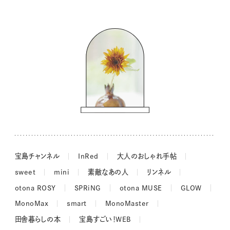
暮らしの時産テクニック
バッグの中身
コウケンテツのヒトワザ巡り
ノーラのフィンランド旅気分
街角ワンデイ
ドーナツハント
吉田羊さんの着物と12のアソビゴコロ
長谷川あかりさんの今週もお疲れ様つまみ
宝島チャンネル
InRed
大人のおしゃれ手帖
sweet
mini
素敵なあの人
リンネル
otona ROSY
SPRiNG
otona MUSE
GLOW
MonoMax
smart
MonoMaster
田舎暮らしの本
宝島すごい！WEB