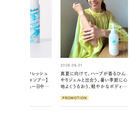
4
2026.06.01
心が瞬時にリフレッシュ
真夏に向けて、ハーブが香るひん
気のドライシャンプー】
やりジェルと出合う。暑い季節に心
で汗ばむ季節も一日中心
地よくうるおう、軽やかなボディケ
ア
ION
PROMOTION