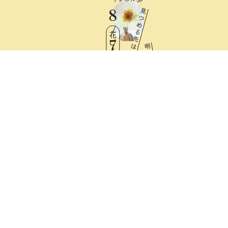
8
見
つ
め
る
花ごよみ
先
7
は
明
日
Fri
と
憧
れ