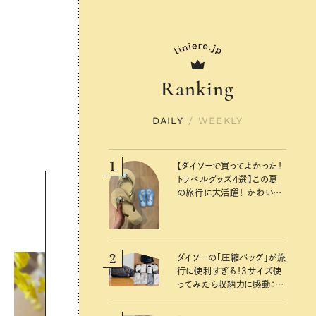
Ranking
DAILY
/
WEEKLY
1
【ダイソーで買ってよかった！
トラベルグッズ4選】この夏
の旅行に大活躍！ かわいく
て便利な厳選マストバイア
イテム
2
ダイソーの「圧縮バッグ」が旅
行に便利すぎる！3サイズ使
ってみたら収納力に感動：
100均クイーン渋谷飛鳥の
『本当にいいもの』第10回③