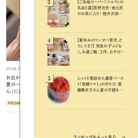
3
【ご当地スーパー「ツルヤ」の
名品5選】長野在住・地元民
のお気に入り！ 軽井沢旅の
お土産にもおすすめのおい
しいもの
4
【夏休みのワンオペ育児、ど
うしてる？】 気負わずムリな
く。お昼ご飯、工作、お片付け
など、親子で一緒に楽しめる
工夫
2026.06.01
お出かけ前のひと手間で変わる、
5
じっくり煮詰めた濃厚ペース
夏の一日。汗ばむ季節を「ごきげ
ト「発酵トマト」の作り方：真
藤舞衣子さん夏の不調を整
ん」に過ごす私の新習慣
えるレシピ
PROMOTION
ランキングをもっと見る