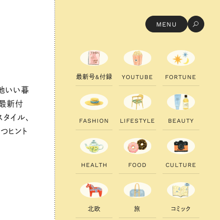
MENU
最
新
号
&
付
録
Y
O
U
T
U
B
E
F
O
R
T
U
N
E
心地いい暮
の最新付
スタイル、
F
A
S
H
I
O
N
L
I
F
E
S
T
Y
L
E
B
E
A
U
T
Y
つヒント
H
E
A
L
T
H
F
O
O
D
C
U
L
T
U
R
E
北
欧
旅
コ
ミ
ッ
ク