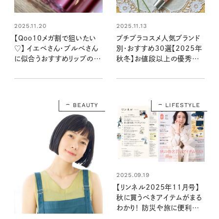
2025.11.20
2025.11.13
【Qoo10メガ割で狙いたい
プチプラコスメ人気ブランド
♡】 イエベさん・ブルべさん
別・おすすめ30選【2025年
に似合うおすすめリップのカ
秋冬】お値段以上の優秀ア
ラーを分類してみました！
イテムが集合！
BEAUTY
LIFESTYLE
2025.09.19
【リンネル2025年11月号】
秋に買うべきアイテムがまる
わかり！ 防災や旅に便利な
「オサムグッズ」付録と注目