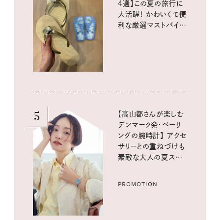
4選】この夏の旅行に
大活躍！ かわいくて便
利な厳選マストバイア
イテム
5
【高山都さんが楽しむ
デンマーク発・ベーリ
ングの腕時計】 アクセ
サリーとの重ねづけも
素敵な大人の夏スタイ
ル３選
PROMOTION