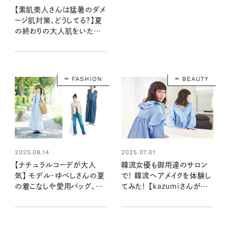
【素肌美人さんは猛暑のダメ
ージ肌対策、どうしてる？】夏
の終わりの大人肌をいたわ
るスキンケア事情 #リンネル
暮らし部
FASHION
BEAUTY
2025.08.14
2025.07.01
【ナチュラルコーデが大人
韓流女優も御用達のサロン
気】 モデル・ゆべしさんの夏
で！ 韓流ヘアメイクを体験し
の着こなしや愛用バッグ、メ
てみた！ 【kazumiさんが学
イクまで大公開！
ぶ、ときめきの韓国】