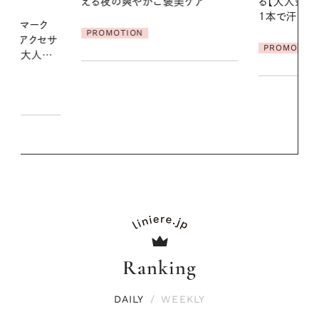
美ケア
る【大人気のドライシャンプー】 この
やりジェルと
1本で汗ばむ季節も一日中心地よく
地よくうるお
ア
PROMOTION
PROMOTIO
Ranking
DAILY
/
WEEKLY