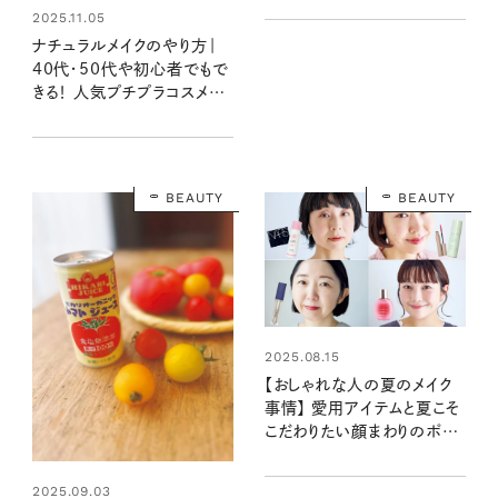
2025.11.05
の特集を最速レポート〈9月
20日発売11月号・11月号増
ナチュラルメイクのやり方｜
刊〉
40代・50代や初心者でもで
きる！ 人気プチプラコスメで
作る自分に似合う肌と眉
BEAUTY
BEAUTY
2025.08.15
【おしゃれな人の夏のメイク
事情】 愛用アイテムと夏こそ
こだわりたい顔まわりのポイ
ントとは？
2025.09.03