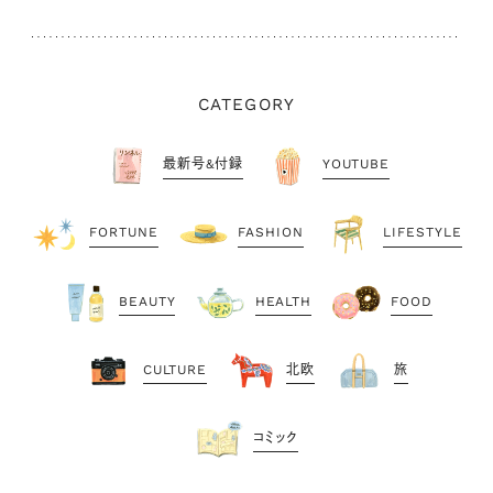
CATEGORY
最新号&付録
YOUTUBE
FORTUNE
FASHION
LIFESTYLE
BEAUTY
HEALTH
FOOD
CULTURE
北欧
旅
コミック