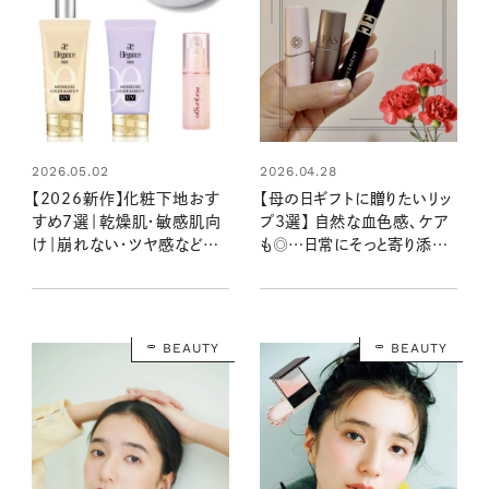
2026.05.02
2026.04.28
【2026新作】化粧下地おす
【母の日ギフトに贈りたいリッ
すめ7選｜乾燥肌・敏感肌向
プ3選】 自然な血色感、ケア
け｜崩れない・ツヤ感など名
も◎…日常にそっと寄り添う、
品下地を本音レビュー
お母さん世代が喜ぶおすす
めの1本
BEAUTY
BEAUTY