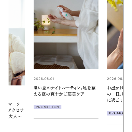
2026.06.01
2026.06.01
ィン。私を整
お出かけ前のひと手間で変わる、夏
真夏に向けて
美ケア
の一日。汗ばむ季節を「ごきげん」
やりジェルと
に過ごす私の新習慣
地よくうるお
ア
PROMOTION
PROMOTIO