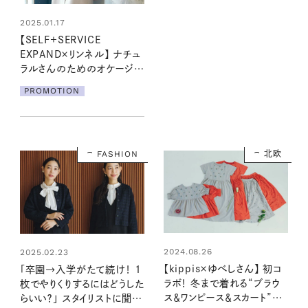
2025.01.17
【SELF+SERVICE
EXPAND×リンネル】 ナチュ
ラルさんのためのオケージョ
ンスタイル
PROMOTION
FASHION
北欧
2024.08.26
2025.02.23
【kippis×ゆべしさん】 初コ
「卒園→入学がたて続け！ 1
ラボ！ 冬まで着れる“ブラウ
枚でやりくりするにはどうした
ス＆ワンピース＆スカート”の
らいい？」 スタイリストに聞い