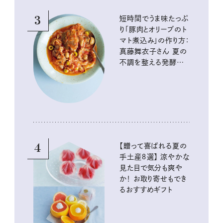
3
短時間でうま味たっぷ
り「豚肉とオリーブのト
マト煮込み」の作り方：
真藤舞衣子さん 夏の
不調を整える発酵レ
シピ
4
【贈って喜ばれる夏の
手土産８選】 涼やかな
見た目で気分も爽や
か！ お取り寄せもでき
るおすすめギフト