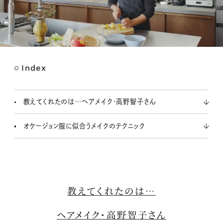
Index
M
u
t
教えてくれたのは…ヘアメイク・高野智子さん
e
オケージョン服に似合うメイクのテクニック
教えてくれたのは…
ヘアメイク・高野智子さん