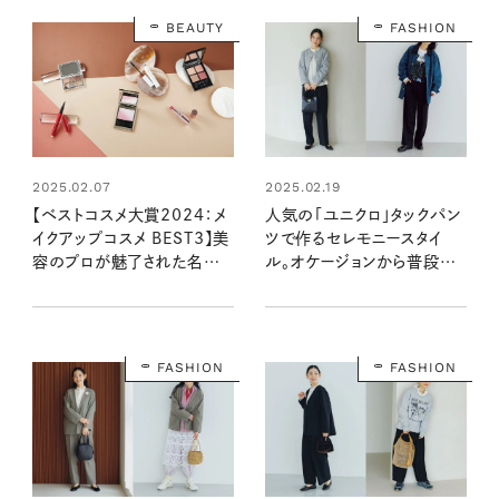
BEAUTY
FASHION
2025.02.07
2025.02.19
【ベストコスメ大賞2024：メ
人気の「ユニクロ」タックパン
イクアップコスメ BEST3】美
ツで作るセレモニースタイ
容のプロが魅了された名品
ル。オケージョンから普段着
18アイテム
まで着まわし力抜群！
FASHION
FASHION