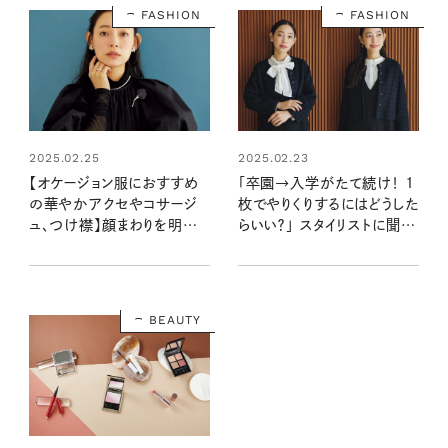
FASHION
FASHION
2025.02.25
2025.02.23
【オケージョン服におすすめ
「卒園→入学がたて続け！ 1
の華やかアクセやコサージ
枚でやりくりするにはどうした
ュ、つけ襟】顔まわりを明るく
らいい？」 スタイリストに聞い
見せる首・胸もとのアクセン
た【オケージョン服を賢く着ま
トが大活躍！
わす方法】
BEAUTY