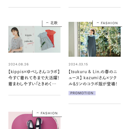
3アイテムが登場！
た【オケージョン服を賢く着ま
わす方法】
北欧
FASHION
2024.08.26
2024.03.15
【kippis×ゆべしさんコラボ】
【tsukuru & Lin.の春のニ
今すぐ着れて冬まで大活躍！
ュース】 kazumiさん×ツク
着まわしやすい「ときめく花
ル＆リンのコラボ服が登場！
刺繍のワンピース」に注目
PROMOTION
FASHION