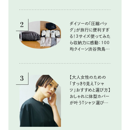
2
ダイソーの「圧縮バッ
グ」が旅行に便利すぎ
る！3サイズ使ってみた
ら収納力に感動：100
均クイーン渋谷飛鳥の
『本当にいいもの』第
10回③
3
【大人女性のための
「すっきり見えTシャ
ツ」おすすめと選び方】
おしゃれに体型カバー
が叶うTシャツ選びの
ポイントは？