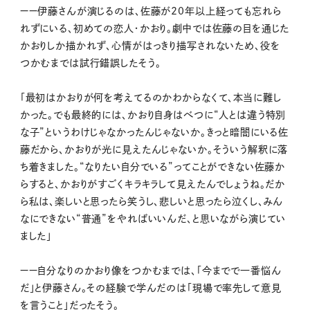
ーー伊藤さんが演じるのは、佐藤が20年以上経っても忘れら
れずにいる、初めての恋人・かおり。劇中では佐藤の目を通じた
かおりしか描かれず、心情がはっきり描写されないため、役を
つかむまでは試行錯誤したそう。
「最初はかおりが何を考えてるのかわからなくて、本当に難し
かった。でも最終的には、かおり自身はべつに“人とは違う特別
な子”というわけじゃなかったんじゃないか。きっと暗闇にいる佐
藤だから、かおりが光に見えたんじゃないか。そういう解釈に落
ち着きました。“なりたい自分でいる”ってことができない佐藤か
らすると、かおりがすごくキラキラして見えたんでしょうね。だか
ら私は、楽しいと思ったら笑うし、悲しいと思ったら泣くし、みん
なにできない“普通”をやればいいんだ、と思いながら演じてい
ました」
ーー自分なりのかおり像をつかむまでは、「今までで一番悩ん
だ」と伊藤さん。その経験で学んだのは「現場で率先して意見
を言うこと」だったそう。