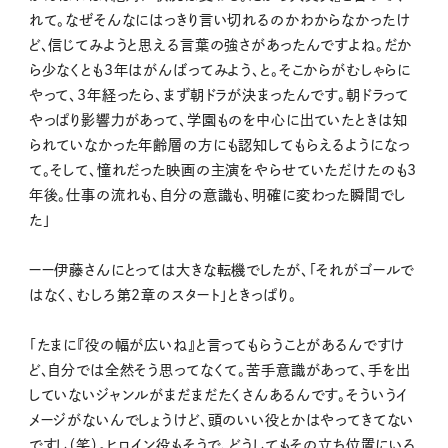
れて。なぜそんなにはっきり言い切れるのかわからなかったけ
ど、信じてみようと思える言葉の強さがあったんですよね。だか
ら少なくとも3年はがんばってみよう、と。そこからがむしゃらに
やって、3年経ったら、まず朝ドラが決まったんです。朝ドラって
やっぱり影響力があって、学園ものを中心に出ていたときは知
られていなかった年齢層の方にも認知してもらえるようになっ
て。そして、憧れだった映画の主演をやらせていただけたのも3
年後。仕事の流れも、自分の意識も、明確に変わった瞬間でし
た」
ーー伊藤さんにとっては大きな転機でしたが、「それがゴールで
はなく、むしろ第2章のスタート」ときっぱり。
「たまに『役の幅が広いね』と言ってもらうことがあるんですけ
ど、自分では全然そう思ってなくて。苦手意識があって、手を出
していないジャンルがまだまだたくさんあるんです。そういうイ
メージがないんでしょうけど、頭のいい役とかはやってきてない
ですし（笑）。ヒロイン役もそうで、どうしてもその立ち位置にいる