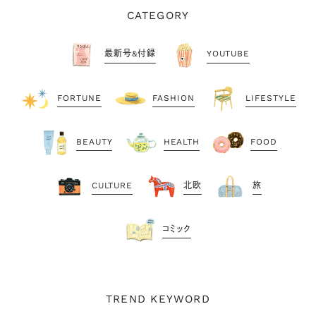
CATEGORY
最新号&付録
YOUTUBE
FORTUNE
FASHION
LIFESTYLE
BEAUTY
HEALTH
FOOD
CULTURE
北欧
旅
コミック
TREND KEYWORD