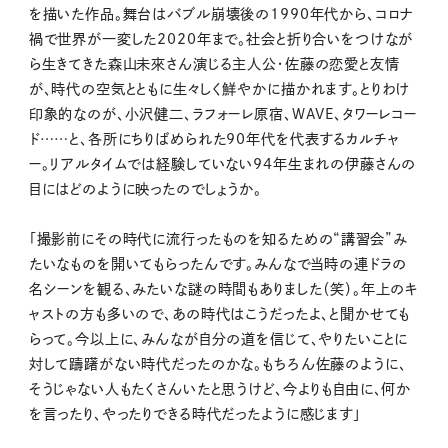
を描いた作品。舞台はバブル崩壊後の1990年代から、コロナ
禍で世界が一変した2020年まで。社会と折り合いをつけなが
ら生きてきた森山未來さん演じる主人公・佐藤の恋愛と友情
が、時代の空気とともに生々しく鮮やかに描かれます。とりわけ
印象的なのが、小沢健二、ラフォーレ原宿、WAVE、タワーレコー
ド……と、各所にちりばめられた90年代を代表するカルチャ
ー。リアルタイムでは経験していない94年生まれの伊藤さんの
目にはどのように映ったのでしょうか。
「撮影前にその時代に流行ったものを知るための“講習会”み
たいなものを開いてもらったんです。みんなで当時の連ドラの
名シーンを観る、みたいな謎の時間もありました（笑）。年上のキ
ャストの方も多いので、あの時代はこうだったよ、と聞かせても
らって。今以上に、みんなが自分の道を信じて、やりたいことに
対して躊躇がない時代だったのかな。もちろん佐藤のように、
そうじゃない人もたくさんいたと思うけど、今よりも自由に、何か
を言ったり、やったりできる時代だったように感じます」