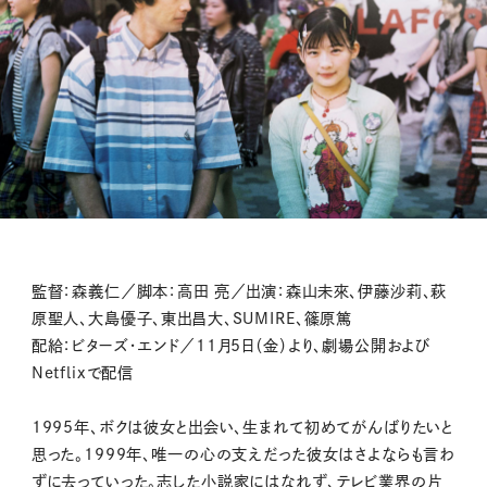
監督：森義仁／脚本：高田 亮／出演：森山未來、伊藤沙莉、萩
原聖人、大島優子、東出昌大、SUMIRE、篠原篤
配給：ビターズ・エンド／11月5日（金）より、劇場公開および
Netflixで配信
1995年、ボクは彼女と出会い、生まれて初めてがんばりたいと
思った。1999年、唯一の心の支えだった彼女はさよならも言わ
ずに去っていった。志した小説家にはなれず、テレビ業界の片