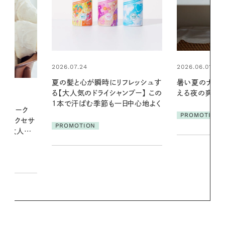
2026.06.01
2026.06.01
リフレッシュす
暑い夏のナイトルーティン。私を整
お出かけ前の
ンプー】 この
える夜の爽やかご褒美ケア
の一日。汗ば
一日中心地よく
に過ごす私
PROMOTION
PROMOTIO