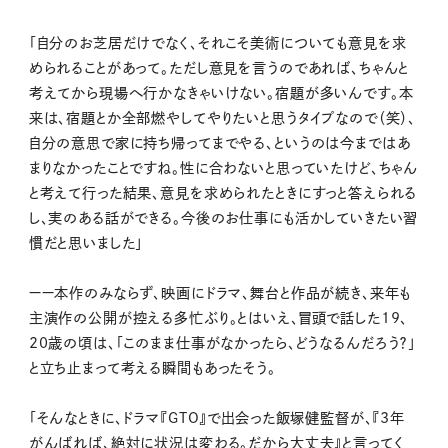
「自分のお芝居だけでなく、それこそ美術についても意見を求
められることがあって。ただし意見を言うのであれば、ちゃんと
考えてから現場へ行かなきゃいけない。宿題が多いんです。本
来は、宿題とか全部燃やしてやりたいと思うタイプなので（笑）、
自分の意思で家に持ち帰ってまでやる、というのは今まではあ
まりなかったことですね。性に合わないと思っていたけど、ちゃん
と考えて行った結果、意見を求められたときにすっと答えられる
し、実のある話ができる。今後のお仕事にも活かしていきたい習
慣だと思いました」
ーー本作のみならず、映画にドラマ、舞台と作品が続き、来年も
主演作の公開が控える多忙ぶり。とはいえ、冒頭で話した19、
20歳の頃は、「このまま仕事がなかったら、どうなるんだろう？」
と立ち止まって考える瞬間もあったそう。
「そんなときに、ドラマ『GTO』で出会った飯塚健監督が、『3年
がんばれば、絶対に状況は変わる。だから大丈夫』と言ってく