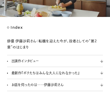
Index
M
u
t
俳優 伊藤沙莉さん：転機を迎えた今が、役者としての“第2
e
章”のはじまり
出演作インタビュー
最新作『ボクたちはみんな大人になれなかった』
お話を伺ったのは……伊藤沙莉さん