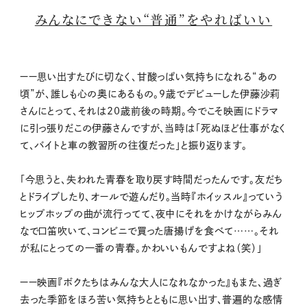
みんなにできない“普通”をやればいい
ーー思い出すたびに切なく、甘酸っぱい気持ちになれる“あの
頃”が、誰しも心の奥にあるもの。9歳でデビューした伊藤沙莉
さんにとって、それは20歳前後の時期。今でこそ映画にドラマ
に引っ張りだこの伊藤さんですが、当時は「死ぬほど仕事がなく
て、バイトと車の教習所の往復だった」と振り返ります。
「今思うと、失われた青春を取り戻す時間だったんです。友だち
とドライブしたり、オールで遊んだり。当時『ホイッスル』っていう
ヒップホップの曲が流行ってて、夜中にそれをかけながらみん
なで口笛吹いて、コンビニで買った唐揚げを食べて……。それ
が私にとっての一番の青春。かわいいもんですよね（笑）」
ーー映画『ボクたちはみんな大人になれなかった』もまた、過ぎ
去った季節をほろ苦い気持ちとともに思い出す、普遍的な感情