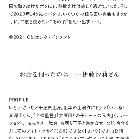
隅で働き続けたボクにも、時間だけは等しく過ぎていった。そし
て2020年。46歳のボクは、いくつかのほろ苦い再会をきっか
けに、二度と戻らない“あの頃”を思い出す……。
©2021 C&Iエンタテインメント
お話を伺ったのは……伊藤沙莉さん
PROFILE
いとう・さいり／千葉県出身。近年の出演作にドラマ「いいね！
光源氏くん」「全裸監督」「大豆田とわ子と三人の元夫」（ナレー
ション）、「モモウメ」、舞台「首切り王子と愚かな女」など。今年6
月に初のフォトエッセイ『【さり】ではなく【さいり】です。』を刊
行。2022年1月よりドラマ「ミステリと言う勿れ」に出演。主演映