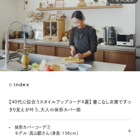
Index
M
u
t
【40代に似合うスタイルアップコーデ4選】 着こなし次第ですっ
e
きり見えが叶う、大人の体形カバー術
体形カバーコーデ①
モデル・高山都さん（身長:158cm）