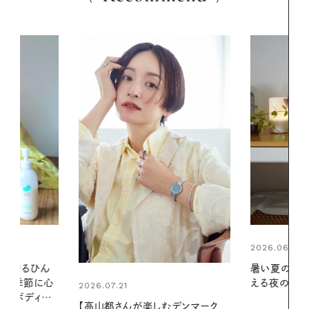
2026.06.01
2026.07.24
暑い夏のナイトルーティン。私を整
夏の髪と心が
える夜の爽やかご褒美ケア
る【大人気の
1本で汗ばむ
デンマーク