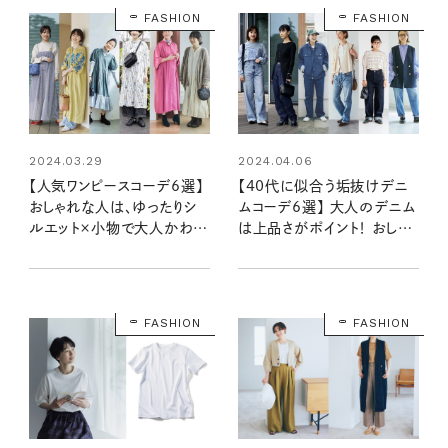
FASHION
FASHION
2024.03.29
2024.04.06
【人気ワンピースコーデ6選】
【40代に似合う垢抜けデニ
おしゃれな人は、ゆったりシ
ムコーデ6選】 大人のデニム
ルエット×小物で大人かわい
は上品さがポイント！ おしゃ
く仕上げるのが上手！
れ達人の着こなしをピックア
ップ
FASHION
FASHION