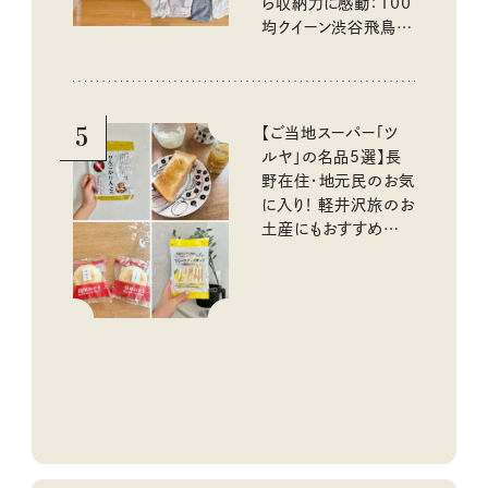
ら収納力に感動：100
均クイーン渋谷飛鳥の
『本当にいいもの』第
10回③
5
【ご当地スーパー「ツ
ルヤ」の名品5選】長
野在住・地元民のお気
に入り！ 軽井沢旅のお
土産にもおすすめのお
いしいもの