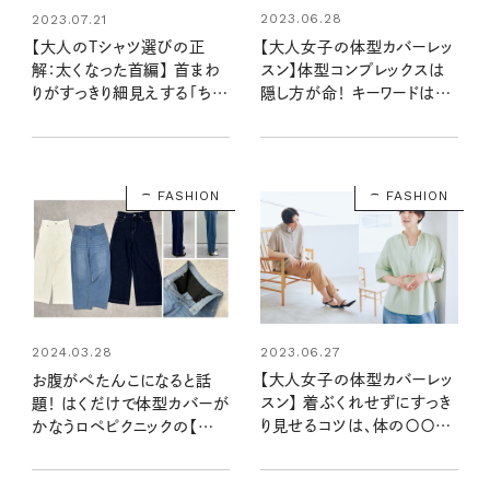
2023.06.28
2023.07.21
【大人女子の体型カバーレッ
【大人のTシャツ選びの正
スン】体型コンプレックスは
解：太くなった首編】 首まわ
隠し方が命！ キーワードは
りがすっきり細見えする「ちょ
「X・A・Y・I」
いゆるTシャツ」
FASHION
FASHION
2023.06.27
2024.03.28
【大人女子の体型カバーレッ
お腹がぺたんこになると話
スン】 着ぶくれせずにすっき
題！ はくだけで体型カバーが
り見せるコツは、体の〇〇を
かなうロペピクニックの【革
見せること
命デニム】をはいてみました！