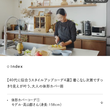
Index
M
u
t
【40代に似合うスタイルアップコーデ4選】 着こなし次第ですっ
e
きり見えが叶う、大人の体形カバー術
体形カバーコーデ①
モデル・高山都さん（身長:158cm）