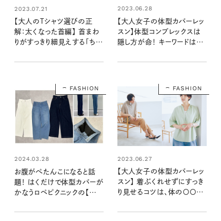
2023.06.28
2023.07.21
【大人女子の体型カバーレッ
【大人のTシャツ選びの正
スン】体型コンプレックスは
解：太くなった首編】 首まわ
隠し方が命！ キーワードは
りがすっきり細見えする「ちょ
「X・A・Y・I」
いゆるTシャツ」
FASHION
FASHION
2023.06.27
2024.03.28
【大人女子の体型カバーレッ
お腹がぺたんこになると話
スン】 着ぶくれせずにすっき
題！ はくだけで体型カバーが
り見せるコツは、体の〇〇を
かなうロペピクニックの【革
見せること
命デニム】をはいてみました！