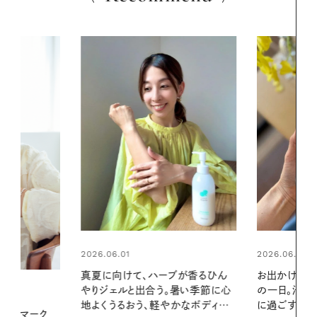
2026.06.01
2026.07.24
ブが香るひん
お出かけ前のひと手間で変わる、夏
夏の髪と心が
暑い季節に心
の一日。汗ばむ季節を「ごきげん」
る【大人気の
かなボディケ
に過ごす私の新習慣
1本で汗ばむ