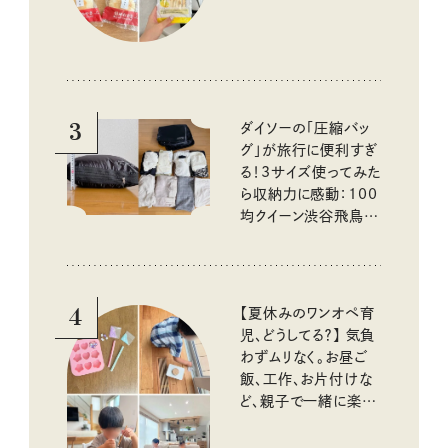
3
ダイソーの「圧縮バッ
グ」が旅行に便利すぎ
る！3サイズ使ってみた
ら収納力に感動：100
均クイーン渋谷飛鳥の
『本当にいいもの』第
10回③
4
【夏休みのワンオペ育
児、どうしてる？】 気負
わずムリなく。お昼ご
飯、工作、お片付けな
ど、親子で一緒に楽し
める工夫