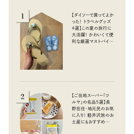
1
【ダイソーで買ってよか
った！ トラベルグッズ
4選】この夏の旅行に
大活躍！ かわいくて便
利な厳選マストバイア
イテム
2
【ご当地スーパー「ツ
ルヤ」の名品5選】長
野在住・地元民のお気
に入り！ 軽井沢旅のお
土産にもおすすめのお
いしいもの